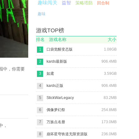
趣味闯关
益智
策略塔防
回合制
趣味
游戏TOP榜
排名
游戏名称
大小
1
口袋觉醒变态版
1.08GB
2
kards最新版
906.4MB
园中，你需要
3
如鸢
3.59GB
4
kards正版
906.4MB
5
StickWarLegacy
83.2MB
6
偶像梦幻祭
254.8MB
7
万族点名册
173.0MB
中，
8
崩坏星穹铁道无限资源版
236.0MB