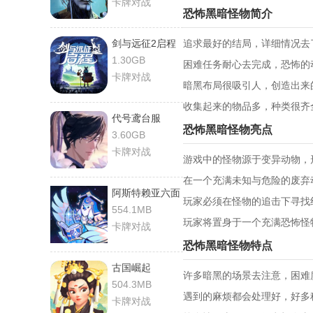
卡牌对战
恐怖黑暗怪物简介
剑与远征2启程
追求最好的结局，详细情况去
1.30GB
困难任务耐心去完成，恐怖的
卡牌对战
暗黑布局很吸引人，创造出来
收集起来的物品多，种类很齐
代号鸢台服
恐怖黑暗怪物亮点
3.60GB
卡牌对战
游戏中的怪物源于变异动物，
在一个充满未知与危险的废弃
阿斯特赖亚六面
玩家必须在怪物的追击下寻找
神谕
554.1MB
玩家将置身于一个充满恐怖怪
卡牌对战
恐怖黑暗怪物特点
古国崛起
许多暗黑的场景去注意，困难
504.3MB
遇到的麻烦都会处理好，好多
卡牌对战