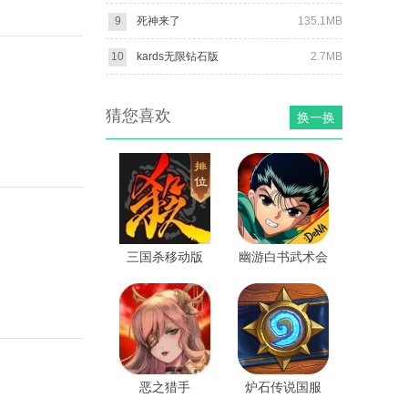
9
死神来了
135.1MB
10
kards无限钻石版
2.7MB
猜您喜欢
换一换
三国杀移动版
幽游白书武术会
vivo渠道服
恶之猎手
炉石传说国服