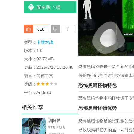
安卓版下载
<
/li>
818
7
类型：
卡牌对战
版本：1.0
大小：92.72MB
恐怖黑暗怪物是一款全新的恐
更新：2025/8/28 16:20:45
保护好自己的同时想办法逃离
语言：简体中文
等级：
恐怖黑暗怪物特色
平台：Android
恐怖黑暗怪物中的怪物源于变
相关推荐
恐怖黑暗怪物优势
阴阳界
恐怖黑暗怪物是紧张刺激的冒
375.2MB
寻找线索和任务物品，同时要