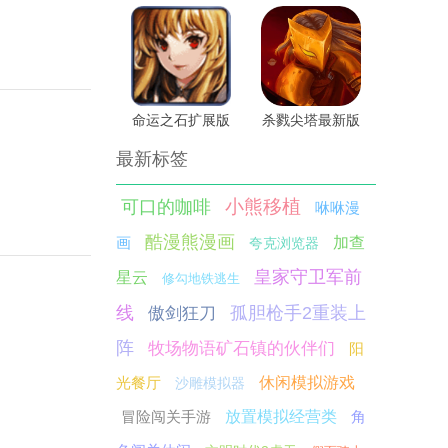
命运之石扩展版
杀戮尖塔最新版
最新标签
小熊移植
可口的咖啡
咻咻漫
酷漫熊漫画
画
加查
夸克浏览器
皇家守卫军前
星云
修勾地铁逃生
线
孤胆枪手2重装上
傲剑狂刀
阵
牧场物语矿石镇的伙伴们
阳
光餐厅
休闲模拟游戏
沙雕模拟器
冒险闯关手游
放置模拟经营类
角