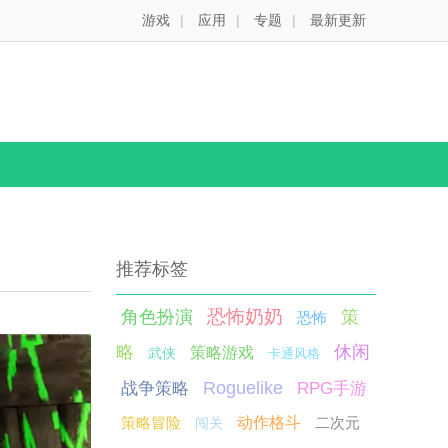
游戏
|
应用
|
专题
|
最新更新
推荐标签
恐怖奶奶
角色扮演
策
恐怖
略
休闲
策略游戏
武侠
卡通风格
Roguelike
战争策略
RPG手游
策略冒险
动作格斗
二次元
闯关