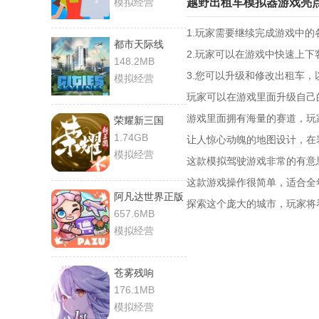
模拟经营
越野出租车模拟器游戏亮
1.玩家需要继续完成游戏中
都市天际线
2.玩家可以在游戏中快速上
148.2MB
3.您可以升级和修改出租车
模拟经营
玩家可以在游戏里面升级自己
游戏里面拥有海量的赛道，玩
荣耀新三国
1.74GB
让人惊心动魄的地图设计，在
模拟经营
这款模拟驾驶游戏非常的有意
这款游戏操作很简单，适合全
阿凡达世界正版
探索这个庞大的城市，玩家将
657.6MB
模拟经营
苍雾残响
176.1MB
模拟经营