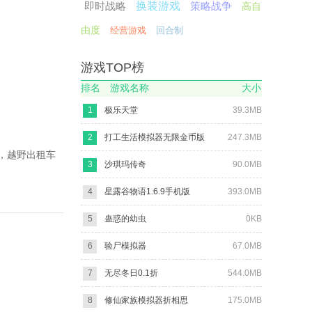
即时战略
换装游戏
策略战争
高自
由度
经营游戏
回合制
游戏TOP榜
排名
游戏名称
大小
1
极乐天堂
39.3MB
2
打工生活模拟器无限金币版
247.3MB
，越野出租车
3
沙琪玛传奇
90.0MB
4
星露谷物语1.6.9手机版
393.0MB
5
蛊惑的幼虫
0KB
6
验尸模拟器
67.0MB
7
无尽冬日0.1折
544.0MB
8
修仙家族模拟器折相思
175.0MB