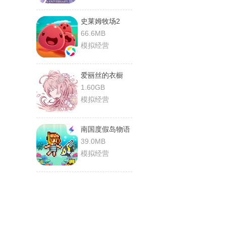
史莱姆牧场2
66.6MB
模拟经营
爱丽丝的衣橱
1.60GB
模拟经营
南国度假岛物语
39.0MB
模拟经营