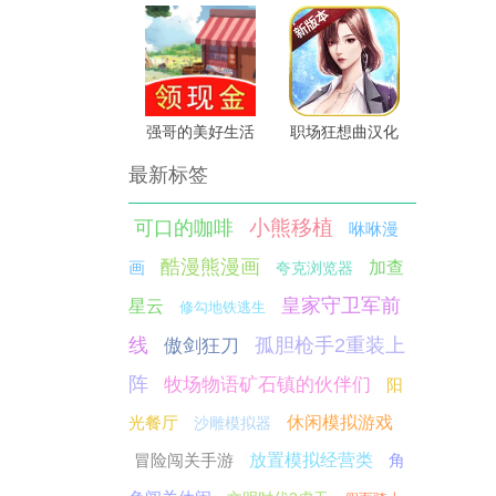
强哥的美好生活
职场狂想曲汉化
版
最新标签
小熊移植
可口的咖啡
咻咻漫
酷漫熊漫画
画
加查
夸克浏览器
皇家守卫军前
星云
修勾地铁逃生
线
孤胆枪手2重装上
傲剑狂刀
阵
牧场物语矿石镇的伙伴们
阳
光餐厅
休闲模拟游戏
沙雕模拟器
冒险闯关手游
放置模拟经营类
角