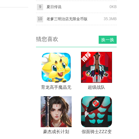
9
夏日传说
0KB
10
老爹三明治店无限金币版
35.3MB
猜您喜欢
换一换
育龙高手魔晶无
超级战队
限版
SIM1.4模拟器
OhgerSIM
豪杰成长计划
假面骑士ZZZ变
身腰带模拟器