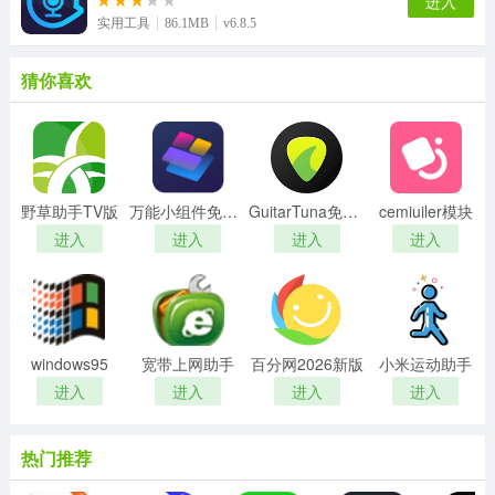
进入
实用工具
86.1MB
v6.8.5
猜你喜欢
野草助手TV版
万能小组件免费版
GuitarTuna免费版
cemiuiler模块
进入
进入
进入
进入
windows95
宽带上网助手
百分网2026新版
小米运动助手
进入
进入
进入
进入
热门推荐