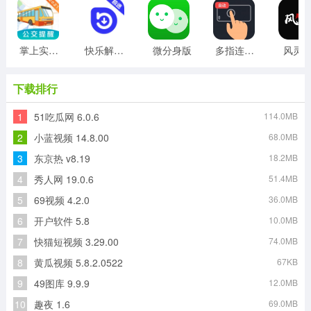
掌上实时公交
快乐解锁版
微分身版
多指连点器
风灵
下载排行
1
51吃瓜网 6.0.6
114.0MB
2
小蓝视频 14.8.00
68.0MB
3
东京热 v8.19
18.2MB
4
秀人网 19.0.6
51.4MB
5
69视频 4.2.0
36.0MB
6
开户软件 5.8
10.0MB
7
快猫短视频 3.29.00
74.0MB
8
黄瓜视频 5.8.2.0522
67KB
9
49图库 9.9.9
12.0MB
10
趣夜 1.6
69.0MB