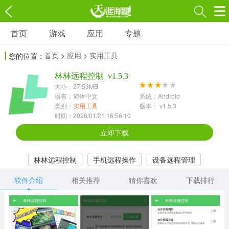
首页
游戏
应用
专题
游戏
应用
专题
首页
>
应用
> 实用工具
您的位置：
角色扮演
射击枪战
策略塔防
3697款应用
林林远程控制 v1.5.3
1597款应用
1789款应用
大小：27.53MB
语言：简体中文
系统：Android
休闲益智
动作闯关
冒险解谜
类别：
实用工具
版本： v1.5.3
时间：2026/01/21 16:56:10
13387款应用
2196款应用
3007款应用
立即下载
赛车竞速
卡牌对战
体育运动
林林远程控制
手机远程操作
设备远程管理
1072款应用
418款应用
568款应用
软件介绍
相关推荐
猜你喜欢
下载排行
音乐舞蹈
模拟经营
传奇手游
269款应用
2716款应用
515款应用