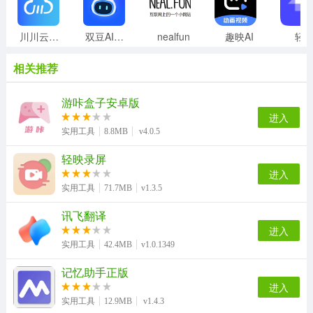
川川云手机正版
双豆AI助手
nealfun
趣映AI
轻
相关推荐
游咔盒子安卓版
进入
实用工具
8.8MB
v4.0.5
轻映录屏
进入
实用工具
71.7MB
v1.3.5
讯飞翻译
进入
实用工具
42.4MB
v1.0.1349
记忆助手正版
进入
实用工具
12.9MB
v1.4.3