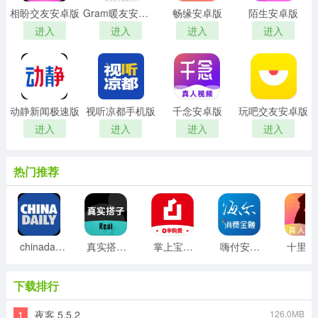
相盼交友安卓版
Gram暖友安卓版
畅缘安卓版
陌生安卓版
进入
进入
进入
进入
动静新闻极速版
视听凉都手机版
千念安卓版
玩吧交友安卓版
进入
进入
进入
进入
热门推荐
chinadaily双语版
真实搭子安卓版
掌上宝盈安卓版
嗨付安卓版
十
下载排行
1
夜客 5.5.2
126.0MB