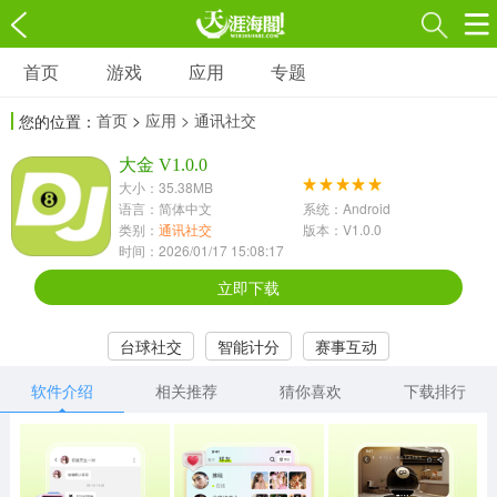
首页
游戏
应用
专题
游戏
应用
专题
首页
>
应用
> 通讯社交
您的位置：
角色扮演
射击枪战
策略塔防
3697款应用
大金 V1.0.0
1597款应用
1789款应用
大小：35.38MB
语言：简体中文
系统：Android
休闲益智
动作闯关
冒险解谜
类别：
通讯社交
版本：V1.0.0
时间：2026/01/17 15:08:17
13387款应用
2196款应用
3007款应用
立即下载
赛车竞速
卡牌对战
体育运动
台球社交
智能计分
赛事互动
1072款应用
418款应用
568款应用
软件介绍
相关推荐
猜你喜欢
下载排行
音乐舞蹈
模拟经营
传奇手游
269款应用
2716款应用
515款应用