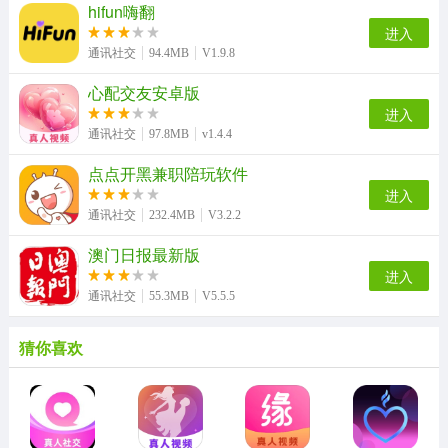
hifun嗨翻
进入
通讯社交
94.4MB
V1.9.8
心配交友安卓版
进入
通讯社交
97.8MB
v1.4.4
点点开黑兼职陪玩软件
进入
通讯社交
232.4MB
V3.2.2
澳门日报最新版
进入
通讯社交
55.3MB
V5.5.5
猜你喜欢