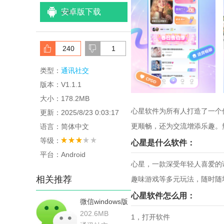
安卓版下载
<
/li>
240
1
类型：
通讯社交
版本：V1.1.1
大小：178.2MB
心星软件为所有人打造了一个
更新：2025/8/23 0:03:17
更顺畅，还为交流增添乐趣。
语言：简体中文
等级：
心星是什么软件：
平台：Android
心星，一款深受年轻人喜爱的语
相关推荐
趣味游戏等多元玩法，随时随
心星软件怎么用：
微信windows版
202.6MB
1，打开软件