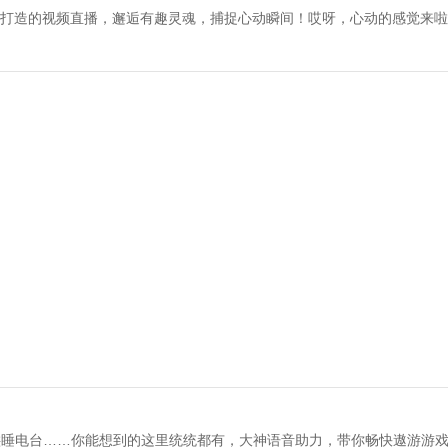
身打造的视频直播，邂逅有趣灵魂，捕捉心动瞬间！哎呀，心动的感觉来
哄睡电台……你能想到的这里统统都有，大神语音助力，带你畅快遨游游