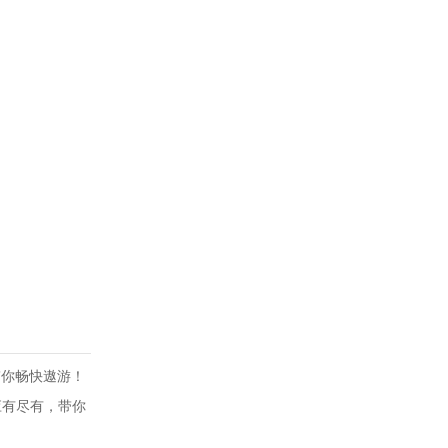
带你畅快遨游！
应有尽有，带你