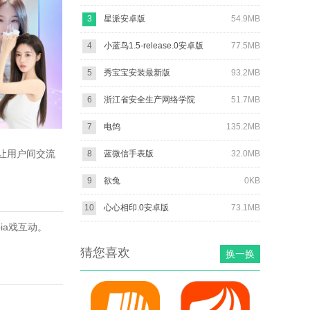
3
星派安卓版
54.9MB
4
小蓝鸟1.5-release.0安卓版
77.5MB
5
秀宝宝安装最新版
93.2MB
6
浙江省安全生产网络学院
51.7MB
7
电鸽
135.2MB
让用户间交流
8
蓝微信手表版
32.0MB
9
欲兔
0KB
10
心心相印.0安卓版
73.1MB
ia戏互动。
猜您喜欢
换一换