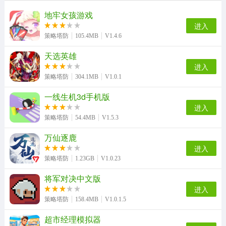
地牢女孩游戏
进入
策略塔防
105.4MB
V1.4.6
天选英雄
进入
策略塔防
304.1MB
V1.0.1
一线生机3d手机版
进入
策略塔防
54.4MB
V1.5.3
万仙逐鹿
进入
策略塔防
1.23GB
V1.0.23
将军对决中文版
进入
策略塔防
158.4MB
V1.0.1.5
超市经理模拟器