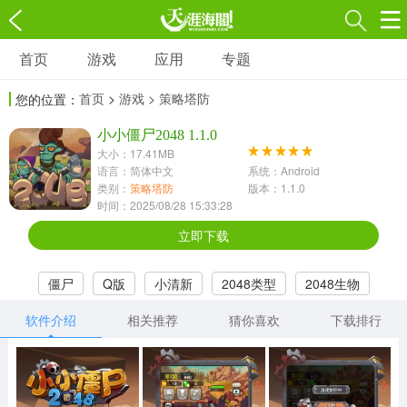
首页
游戏
应用
专题
游戏
应用
专题
首页
>
游戏
> 策略塔防
您的位置：
角色扮演
射击枪战
策略塔防
3697款应用
小小僵尸2048 1.1.0
1597款应用
1789款应用
大小：17.41MB
语言：简体中文
系统：Android
休闲益智
动作闯关
冒险解谜
类别：
策略塔防
版本：1.1.0
时间：2025/08/28 15:33:28
13387款应用
2196款应用
3007款应用
立即下载
赛车竞速
卡牌对战
体育运动
僵尸
Q版
小清新
2048类型
2048生物
1072款应用
418款应用
568款应用
软件介绍
相关推荐
猜你喜欢
下载排行
音乐舞蹈
模拟经营
传奇手游
269款应用
2716款应用
515款应用