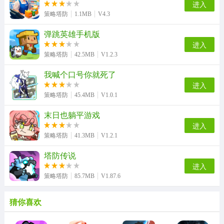
进入
策略塔防
1.1MB
V4.3
弹跳英雄手机版
进入
策略塔防
42.5MB
V1.2.3
我喊个口号你就死了
进入
策略塔防
45.4MB
V1.0.1
末日也躺平游戏
进入
策略塔防
41.3MB
V1.2.1
塔防传说
进入
策略塔防
85.7MB
V1.87.6
猜你喜欢