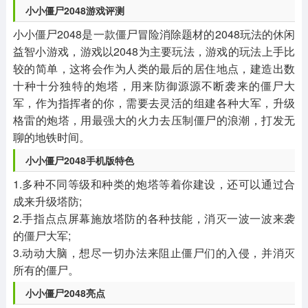
小小僵尸2048游戏评测
小小僵尸2048是一款僵尸冒险消除题材的2048玩法的休闲
益智小游戏，游戏以2048为主要玩法，游戏的玩法上手比
较的简单，这将会作为人类的最后的居住地点，建造出数
十种十分独特的炮塔，用来防御源源不断袭来的僵尸大
军，作为指挥者的你，需要去灵活的组建各种大军，升级
格雷的炮塔，用最强大的火力去压制僵尸的浪潮，打发无
聊的地铁时间。
小小僵尸2048手机版特色
1.多种不同等级和种类的炮塔等着你建设，还可以通过合
成来升级塔防;
2.手指点点屏幕施放塔防的各种技能，消灭一波一波来袭
的僵尸大军;
3.动动大脑，想尽一切办法来阻止僵尸们的入侵，并消灭
所有的僵尸。
小小僵尸2048亮点