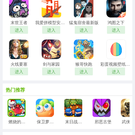
末世王者
我爱拼模型安卓版
猛鬼宿舍最新版
鸿图之下
进入
进入
进入
进入
火线要塞
剑与家园
猴哥快跑
彩蛋视频壁纸手机版
进入
进入
进入
进入
热门推荐
燃烧的蔬菜2正版
保卫萝卜3最新版
末日战线最新版
邪恶古堡
武侠