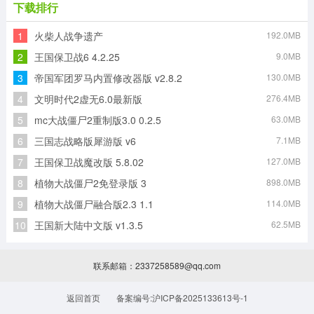
下载排行
1
火柴人战争遗产
192.0MB
2
王国保卫战6 4.2.25
9.0MB
3
帝国军团罗马内置修改器版 v2.8.2
130.0MB
4
文明时代2虚无6.0最新版
276.4MB
5
mc大战僵尸2重制版3.0 0.2.5
63.0MB
6
三国志战略版犀游版 v6
7.1MB
7
王国保卫战魔改版 5.8.02
127.0MB
8
植物大战僵尸2免登录版 3
898.0MB
9
植物大战僵尸融合版2.3 1.1
114.0MB
10
王国新大陆中文版 v1.3.5
62.5MB
联系邮箱：2337258589@qq.com
返回首页
备案编号:沪ICP备2025133613号-1