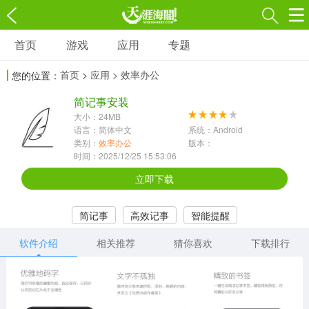
首页
游戏
应用
专题
游戏
应用
专题
首页
>
应用
> 效率办公
您的位置：
角色扮演
射击枪战
策略塔防
3697款应用
简记事安装
1597款应用
1789款应用
大小：24MB
语言：简体中文
系统：Android
休闲益智
动作闯关
冒险解谜
类别：
效率办公
版本：
时间：2025/12/25 15:53:06
13387款应用
2196款应用
3007款应用
立即下载
赛车竞速
卡牌对战
体育运动
简记事
高效记事
智能提醒
1072款应用
418款应用
568款应用
软件介绍
相关推荐
猜你喜欢
下载排行
音乐舞蹈
模拟经营
传奇手游
269款应用
2716款应用
515款应用