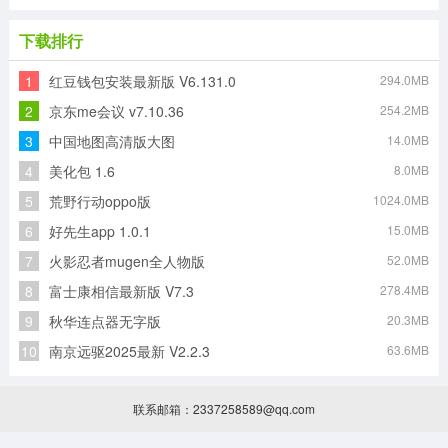
下载排行
1
红豆钱包安装最新版 V6.131.0
294.0MB
2
京东me会议 v7.10.36
254.2MB
3
中国地图高清版大图
14.0MB
4
美化包 1.6
8.0MB
5
荒野行动oppo版
1024.0MB
6
好先生app 1.0.1
15.0MB
7
火影忍者mugen全人物版
52.0MB
8
富士康相信最新版 V7.3
278.4MB
9
秋华连点器无字版
20.3MB
10
南京远驱2025最新 V2.2.3
63.6MB
联系邮箱：2337258589@qq.com