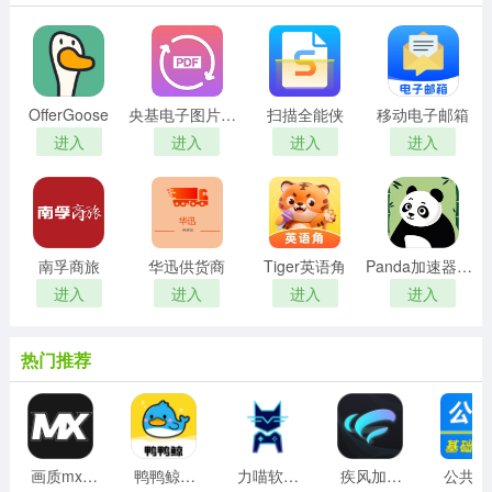
OfferGoose
央基电子图片处理软件
扫描全能侠
移动电子邮箱
进入
进入
进入
进入
南孚商旅
华迅供货商
Tiger英语角
Panda加速器免费版
进入
进入
进入
进入
热门推荐
画质mxpro工具最新版
鸭鸭鲸云手机客户端
力喵软件最新版
疾风加速器免费版
公