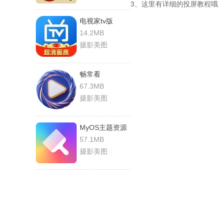
3、这里有详细的投屏教程哦
电视家tv版
14.2MB
摄影美图
畅常看
67.3MB
摄影美图
MyOS主题资源
57.1MB
摄影美图