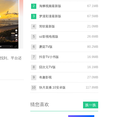
2
海狮视频最新版
67.1MB
3
梦漫彩漫最新版
67.5MB
4
简软最新版
21.0MB
5
uz影视电视版
26.6MB
6
蘑菇TV版
80.2MB
7
抖音TV小书版
16.9MB
能找到。平台还
8
囧次元TV版
16.1MB
9
有趣影视
27.0MB
10
快月直播.10安卓版
117.8MB
猜您喜欢
换一换