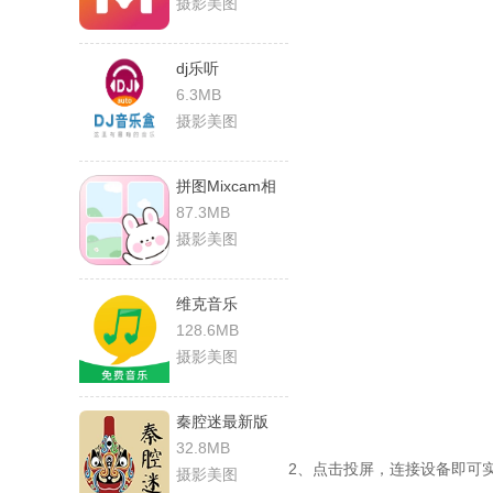
摄影美图
dj乐听
6.3MB
摄影美图
拼图Mixcam相
机
87.3MB
摄影美图
维克音乐
128.6MB
摄影美图
秦腔迷最新版
32.8MB
2、点击投屏，连接设备即可
摄影美图