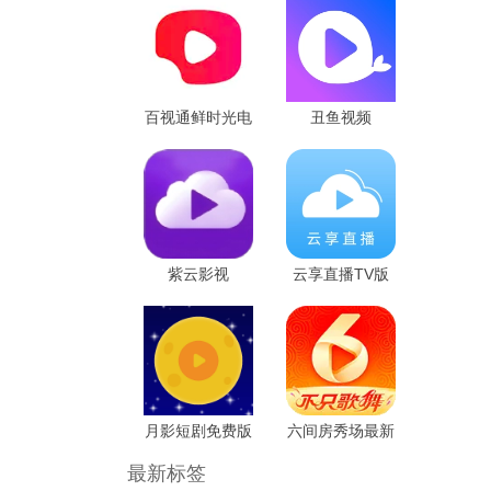
百视通鲜时光电
丑鱼视频
视版
紫云影视
云享直播TV版
月影短剧免费版
六间房秀场最新
版
最新标签