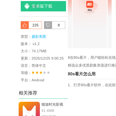
安卓版下载
<
/li>
225
8
类型：
摄影美图
版本： v1.2
大小：74.17MB
8在80s看片，用户能轻松
更新：2025/12/25 9:00:25
精选众多优质剧集资源进行推
语言：简体中文
等级：
80s看片怎么用
平台：Android
1、打开80s看片软件，在
相关推荐
猫放时光影视
41.4MB