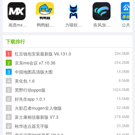
画质mxpro工具最新版
鸭鸭鲸云手机客户端
力喵软件最新版
疾风加速器免费版
公
下载排行
1
红豆钱包安装最新版 V6.131.0
294.0MB
2
京东me会议 v7.10.36
254.2MB
3
中国地图高清版大图
14.0MB
4
美化包 1.6
8.0MB
5
荒野行动oppo版
1024.0MB
6
好先生app 1.0.1
15.0MB
7
火影忍者mugen全人物版
52.0MB
8
富士康相信最新版 V7.3
278.4MB
9
秋华连点器无字版
20.3MB
63.6MB