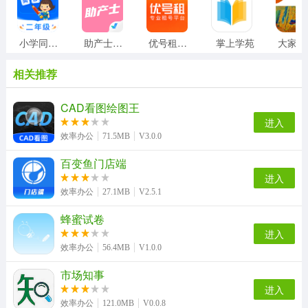
小学同步二年级
助产士考试聚题库
优号租安装
掌上学苑
相关推荐
CAD看图绘图王
进入
效率办公
71.5MB
V3.0.0
百变鱼门店端
进入
效率办公
27.1MB
V2.5.1
蜂蜜试卷
进入
效率办公
56.4MB
V1.0.0
市场知事
进入
效率办公
121.0MB
V0.0.8