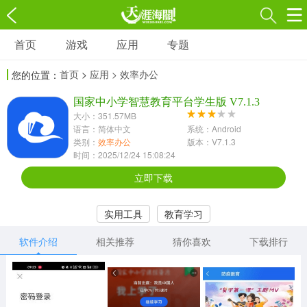
首页
游戏
应用
专题
游戏
应用
专题
首页
>
应用
> 效率办公
您的位置：
角色扮演
射击枪战
策略塔防
3697款应用
国家中小学智慧教育平台学生版 V7.1.3
1597款应用
1789款应用
大小：351.57MB
语言：简体中文
系统：Android
休闲益智
动作闯关
冒险解谜
类别：
效率办公
版本：V7.1.3
时间：2025/12/24 15:08:24
13387款应用
2196款应用
3007款应用
立即下载
赛车竞速
卡牌对战
体育运动
实用工具
教育学习
1072款应用
418款应用
568款应用
软件介绍
相关推荐
猜你喜欢
下载排行
音乐舞蹈
模拟经营
传奇手游
269款应用
2716款应用
515款应用