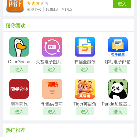
进入
效率办公
18.8MB
V1.0.5
猜你喜欢
OfferGoose
央基电子图片处理软件
扫描全能侠
移动电子邮箱
进入
进入
进入
进入
南孚商旅
华迅供货商
Tiger英语角
Panda加速器免费版
进入
进入
进入
进入
热门推荐