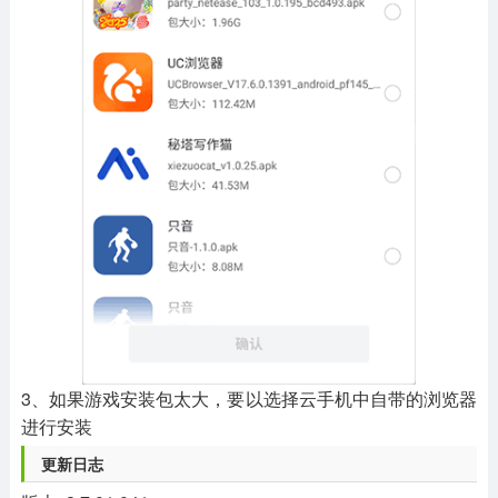
3、如果游戏安装包太大，要以选择云手机中自带的浏览器
进行安装
更新日志