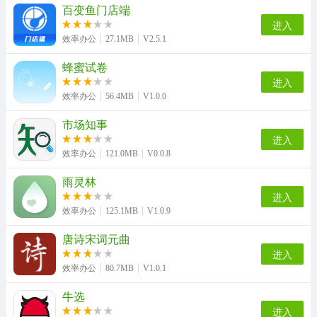
百变鱼门店端
进入
效率办公
27.1MB
V2.5.1
蜂蜜试卷
进入
效率办公
56.4MB
V1.0.0
市场知事
进入
效率办公
121.0MB
V0.0.8
雨灵林
进入
效率办公
125.1MB
V1.0.9
唐诗宋词元曲
进入
效率办公
80.7MB
V1.0.1
牛选
进入