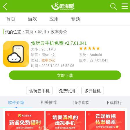
首页
游戏
应用
专题
游戏
应用
专题
首页
>
应用
> 效率办公
您的位置：
角色扮演
射击枪战
策略塔防
3697款应用
贪玩云手机免费 v2.7.01.041
1597款应用
1789款应用
大小：98.51MB
语言：简体中文
系统：Android
休闲益智
动作闯关
冒险解谜
类别：
效率办公
版本：v2.7.01.041
时间：2025/12/08 15:52:06
13387款应用
2196款应用
3007款应用
立即下载
赛车竞速
卡牌对战
体育运动
贪玩云手机
免费试用
多开挂机
1072款应用
418款应用
568款应用
软件介绍
相关推荐
猜你喜欢
下载排行
音乐舞蹈
模拟经营
传奇手游
269款应用
2716款应用
515款应用