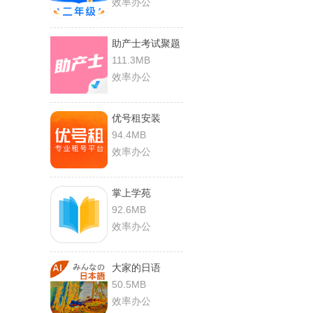
效率办公
助产士考试聚题
库
111.3MB
效率办公
优号租安装
94.4MB
效率办公
掌上学苑
92.6MB
效率办公
大家的日语
50.5MB
效率办公