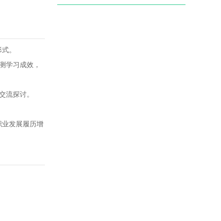
形式。
检测学习成效，
开交流探讨。
职业发展履历增