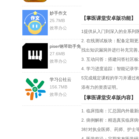
妙手作文
【掌医课堂安卓版功能】
25.7MB
效率办公
1提供从入门到深入的全系列
2. 在线测试板块：配备定
piser钢琴助手免
找出知识漏洞并进行补充完善
费
27.6MB
3. 互动问答：搭建问答社
效率办公
4. 学习进度追踪：智能记
5完成规定课程的学习并通过
学习公社云
156.7MB
添有力的资质证明。
效率办公
【掌医课堂安卓版内容】
1. 临床指南：汇总国内外最
2. 病例解析：精选真实临床
3针对执业医师、药师、护士
4. 医学前沿：定期发布医