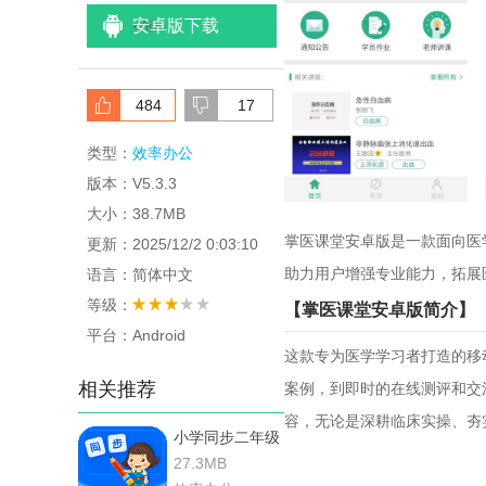
安卓版下载
<
/li>
484
17
类型：
效率办公
版本：V5.3.3
大小：38.7MB
掌医课堂安卓版是一款面向医
更新：2025/12/2 0:03:10
助力用户增强专业能力，拓展
语言：简体中文
等级：
【掌医课堂安卓版简介】
平台：Android
这款专为医学学习者打造的移
相关推荐
案例，到即时的在线测评和交
容，无论是深耕临床实操、夯
小学同步二年级
27.3MB