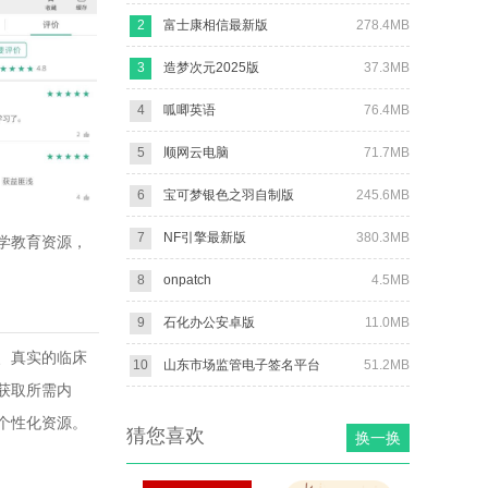
2
富士康相信最新版
278.4MB
3
造梦次元2025版
37.3MB
4
呱唧英语
76.4MB
5
顺网云电脑
71.7MB
6
宝可梦银色之羽自制版
245.6MB
7
NF引擎最新版
380.3MB
学教育资源，
8
onpatch
4.5MB
9
石化办公安卓版
11.0MB
、真实的临床
10
山东市场监管电子签名平台
51.2MB
获取所需内
个性化资源。
猜您喜欢
换一换