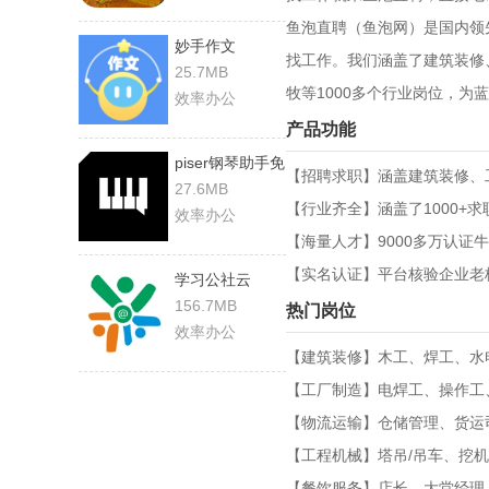
鱼泡直聘（鱼泡网）是国内领
妙手作文
找工作。我们涵盖了建筑装修
25.7MB
牧等1000多个行业岗位，为
效率办公
产品功能
piser钢琴助手免
【招聘求职】涵盖建筑装修、
费
27.6MB
【行业齐全】涵盖了1000+
效率办公
【海量人才】9000多万认
【实名认证】平台核验企业老
学习公社云
156.7MB
热门岗位
效率办公
【建筑装修】木工、焊工、水
【工厂制造】电焊工、操作工
【物流运输】仓储管理、货运
【工程机械】塔吊/吊车、挖机
【餐饮服务】店长、大堂经理