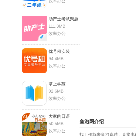
效率办公
助产士考试聚题
库
111.3MB
效率办公
优号租安装
94.4MB
效率办公
掌上学苑
92.6MB
效率办公
大家的日语
鱼泡网介绍
50.5MB
效率办公
找工作就来鱼泡直聘，直接电