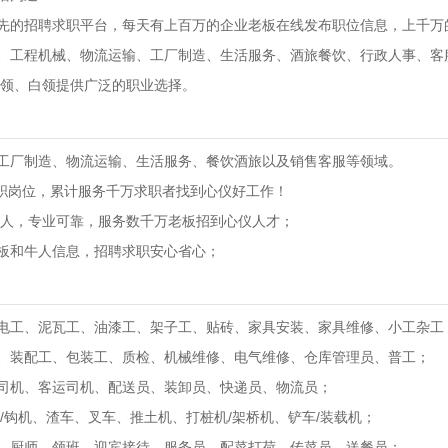
先的招聘求职平台，每天有上百万的企业老板在线发布职位信息，上千万
、工程机械、物流运输、工厂制造、生活服务、酒旅餐饮、行政人事、客
蓝领、白领提供广泛的职业选择。
工厂制造、物流运输、生活服务、餐饮酒旅以及销售客服等领域。
求职岗位，累计服务千万求职者找到心仪好工作！
证牛人，专业可靠，服务数千万老板招到心仪人才；
板和牛人信息，招聘求职安心省心；
电工、泥瓦工、油漆工、架子工、贴砖、家具安装、家具维修、小工杂工
、装配工、包装工、质检、机械维修、电气维修、仓库管理员、普工；
司机、客运司机、配送员、装卸员、快递员、物流员；
/钩机、渣车、叉车、推土机、打桩机/架桥机、铲车/装载机；
、厨师、领班、迎宾接待、服务员、配菜打荷、传菜员、送餐员；