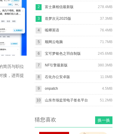
2
富士康相信最新版
278.4MB
3
造梦次元2025版
37.3MB
4
呱唧英语
76.4MB
5
顺网云电脑
71.7MB
6
宝可梦银色之羽自制版
245.6MB
7
NF引擎最新版
380.3MB
的简历与职位
对接，进而提
8
石化办公安卓版
11.0MB
9
onpatch
4.5MB
10
山东市场监管电子签名平台
51.2MB
猜您喜欢
换一换