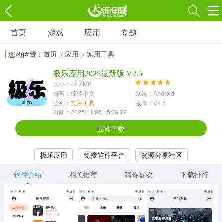
首页
游戏
应用
专题
游戏
应用
专题
首页
>
应用
> 实用工具
您的位置：
角色扮演
射击枪战
策略塔防
3697款应用
极乐应用2025最新版 V2.5
1597款应用
1789款应用
大小：42.2MB
语言：简体中文
系统：Android
休闲益智
动作闯关
冒险解谜
类别：
实用工具
版本：V2.5
时间：2025/11/06 15:08:22
13387款应用
2196款应用
3007款应用
立即下载
赛车竞速
卡牌对战
体育运动
极乐应用
免费软件平台
资源分享社区
1072款应用
418款应用
568款应用
软件介绍
相关推荐
猜你喜欢
下载排行
音乐舞蹈
模拟经营
传奇手游
269款应用
2716款应用
515款应用