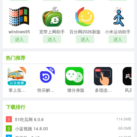
windows95
宽带上网助手
百分网2026新版
小米运动助手
进入
进入
进入
进入
热门推荐
掌上实时公交
快乐解锁版
微分身版
多指连点器
风灵
下载排行
1
51吃瓜网 6.0.6
114.0MB
2
小蓝视频 14.8.00
68.0MB