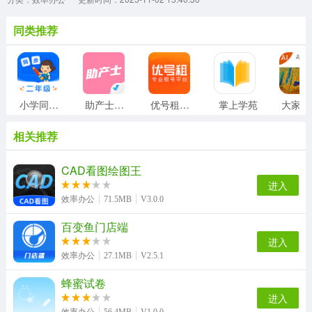
同类推荐
小学同步二年级
助产士考试聚题库
优号租安装
掌上学苑
相关推荐
CAD看图绘图王
进入
效率办公
71.5MB
V3.0.0
百变鱼门店端
进入
效率办公
27.1MB
V2.5.1
蜂蜜试卷
进入