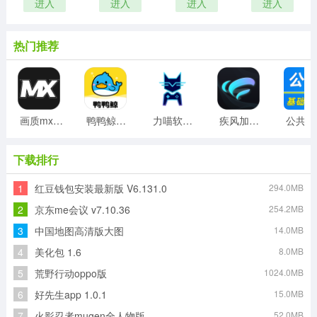
进入
进入
进入
进入
热门推荐
画质mxpro工具最新版
鸭鸭鲸云手机客户端
力喵软件最新版
疾风加速器免费版
公
下载排行
1
红豆钱包安装最新版 V6.131.0
294.0MB
2
京东me会议 v7.10.36
254.2MB
3
中国地图高清版大图
14.0MB
4
美化包 1.6
8.0MB
5
荒野行动oppo版
1024.0MB
6
好先生app 1.0.1
15.0MB
7
火影忍者mugen全人物版
52.0MB