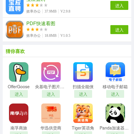
进入
效率办公
37.9MB
V2.9.8
PDF快速看图
进入
效率办公
18.8MB
V1.0.5
猜你喜欢
OfferGoose
央基电子图片处理软件
扫描全能侠
移动电子邮箱
进入
进入
进入
进入
南孚商旅
华迅供货商
Tiger英语角
Panda加速器免费版