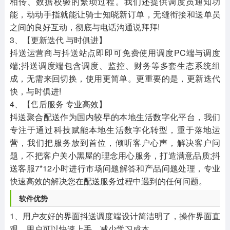
相传、数据校验的繁琐过程。我们还提供调度员通知功
能，动动手指就能让骑士知晓新订单，无缝衔接和送单员
之间的良好互动，彻底与电话沟通说拜拜!
3、【更新迭代 与时俱进】
抖送运营商与抖送站点即即可免费使用调度PC端与调度
端;抖送调度端包含调度、监控、财务等多套生态系统组
成，无需来回切换，使用更简单。更重要的是，更新迭代
快，与时俱进!
4、【售后服务 专业高效】
抖送聚合配送作为国内较早的本地生活数字化平台，我们
专注于通过科技赋能本地生活数字化转型，重于落地运
营，我们把服务放到首位，倾听客户心声，解决客户问
题，不把客户关小黑屋的理念用心服务，打造满意品质;抖
送客服7*12小时进行市场问题解答和产品问题处理，专业
快速高效的解决您在配送服务过程中遇到的任何问题。
软件优势
1、用户友好的界面抖送调度端设计简洁明了，操作界面直
观，用户可以快速上手，减少学习成本。