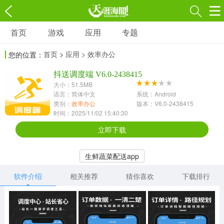
首页
游戏
应用
专题
游戏
应用
专题
首页
>
应用
> 效率办公
您的位置：
角色扮演
射击枪战
策略塔防
3697款应用
抖送调度端 V6.0-2438415
1597款应用
1789款应用
大小：51.5MB
语言：简体中文
系统：Android
休闲益智
动作闯关
冒险解谜
类别：
效率办公
版本：V6.0-2438415
时间：2025/11/02 15:40:30
13387款应用
2196款应用
3007款应用
立即下载
赛车竞速
卡牌对战
体育运动
生鲜蔬菜配送app
1072款应用
418款应用
568款应用
软件介绍
相关推荐
猜你喜欢
下载排行
音乐舞蹈
模拟经营
传奇手游
269款应用
2716款应用
515款应用