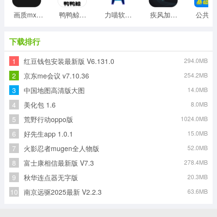
画质mxpro工具最新版
鸭鸭鲸云手机客户端
力喵软件最新版
疾风加速器免费版
公
下载排行
1
红豆钱包安装最新版 V6.131.0
294.0MB
2
京东me会议 v7.10.36
254.2MB
3
中国地图高清版大图
14.0MB
4
美化包 1.6
8.0MB
5
荒野行动oppo版
1024.0MB
6
好先生app 1.0.1
15.0MB
7
火影忍者mugen全人物版
52.0MB
8
富士康相信最新版 V7.3
278.4MB
9
秋华连点器无字版
20.3MB
10
南京远驱2025最新 V2.2.3
63.6MB