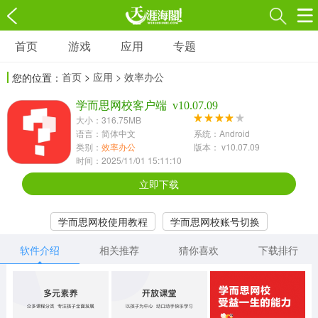
首页
游戏
应用
专题
游戏
应用
专题
首页
>
应用
> 效率办公
您的位置：
角色扮演
射击枪战
策略塔防
3697款应用
学而思网校客户端 v10.07.09
1597款应用
1789款应用
大小：316.75MB
语言：简体中文
系统：Android
休闲益智
动作闯关
冒险解谜
类别：
效率办公
版本： v10.07.09
时间：2025/11/01 15:11:10
13387款应用
2196款应用
3007款应用
立即下载
赛车竞速
卡牌对战
体育运动
学而思网校使用教程
学而思网校账号切换
1072款应用
418款应用
568款应用
学而思网校课堂进入
软件介绍
相关推荐
猜你喜欢
下载排行
音乐舞蹈
模拟经营
传奇手游
269款应用
2716款应用
515款应用