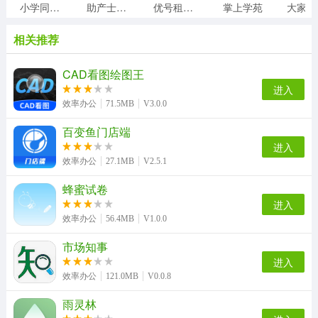
小学同步二年级
助产士考试聚题库
优号租安装
掌上学苑
相关推荐
CAD看图绘图王
进入
效率办公
71.5MB
V3.0.0
百变鱼门店端
进入
效率办公
27.1MB
V2.5.1
蜂蜜试卷
进入
效率办公
56.4MB
V1.0.0
市场知事
进入
效率办公
121.0MB
V0.0.8
雨灵林