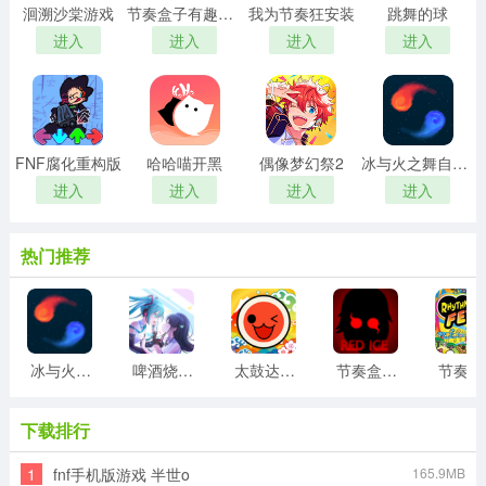
洄溯沙棠游戏
节奏盒子有趣的电脑先生游戏
我为节奏狂安装
跳舞的球
进入
进入
进入
进入
FNF腐化重构版
哈哈喵开黑
偶像梦幻祭2
冰与火之舞自制谱
进入
进入
进入
进入
热门推荐
冰与火之舞新宇宙
啤酒烧烤中文版
太鼓达人中文版
节奏盒子sprunki2025血雨模组
节
下载排行
1
fnf手机版游戏 半世o
165.9MB