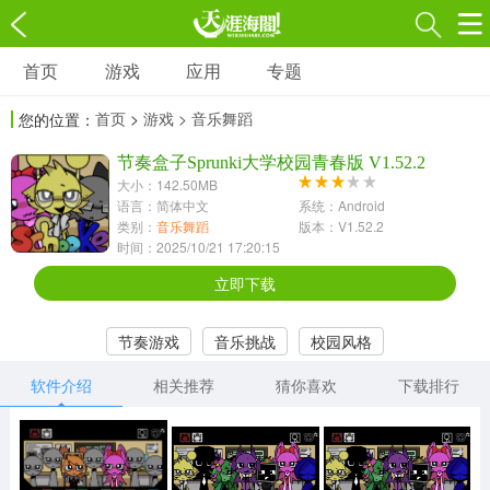
首页
游戏
应用
专题
游戏
应用
专题
首页
>
游戏
> 音乐舞蹈
您的位置：
角色扮演
射击枪战
策略塔防
3697款应用
节奏盒子Sprunki大学校园青春版 V1.52.2
1597款应用
1789款应用
大小：142.50MB
语言：简体中文
系统：Android
休闲益智
动作闯关
冒险解谜
类别：
音乐舞蹈
版本：V1.52.2
时间：2025/10/21 17:20:15
13387款应用
2196款应用
3007款应用
立即下载
赛车竞速
卡牌对战
体育运动
节奏游戏
音乐挑战
校园风格
1072款应用
418款应用
568款应用
软件介绍
相关推荐
猜你喜欢
下载排行
音乐舞蹈
模拟经营
传奇手游
269款应用
2716款应用
515款应用