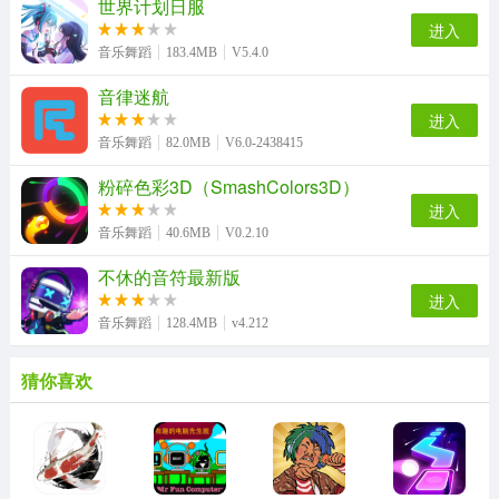
世界计划日服
进入
音乐舞蹈
183.4MB
V5.4.0
音律迷航
进入
音乐舞蹈
82.0MB
V6.0-2438415
粉碎色彩3D（SmashColors3D）
进入
音乐舞蹈
40.6MB
V0.2.10
不休的音符最新版
进入
音乐舞蹈
128.4MB
v4.212
猜你喜欢