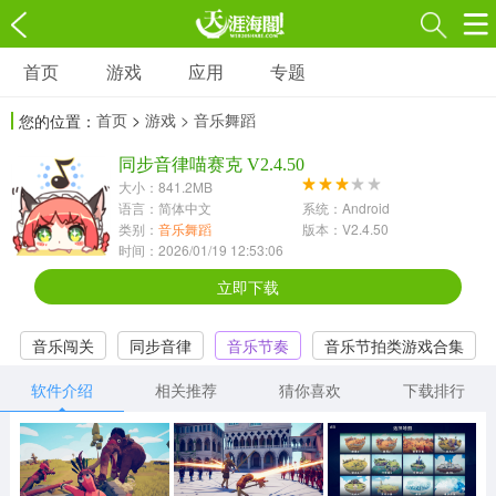
首页
游戏
应用
专题
游戏
应用
专题
首页
>
游戏
> 音乐舞蹈
您的位置：
角色扮演
射击枪战
策略塔防
3697款应用
同步音律喵赛克 V2.4.50
1597款应用
1789款应用
大小：841.2MB
语言：简体中文
系统：Android
休闲益智
动作闯关
冒险解谜
类别：
音乐舞蹈
版本：V2.4.50
时间：2026/01/19 12:53:06
13387款应用
2196款应用
3007款应用
立即下载
赛车竞速
卡牌对战
体育运动
音乐闯关
同步音律
音乐节奏
音乐节拍类游戏合集
1072款应用
418款应用
568款应用
软件介绍
相关推荐
猜你喜欢
下载排行
音乐舞蹈
模拟经营
传奇手游
269款应用
2716款应用
515款应用