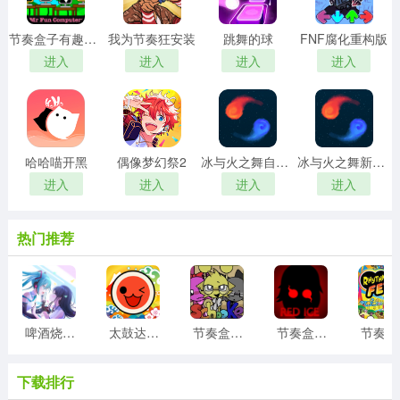
节奏盒子有趣的电脑先生游戏
我为节奏狂安装
跳舞的球
FNF腐化重构版
进入
进入
进入
进入
哈哈喵开黑
偶像梦幻祭2
冰与火之舞自制谱
冰与火之舞新宇宙
进入
进入
进入
进入
热门推荐
啤酒烧烤中文版
太鼓达人中文版
节奏盒子Sprunki大学校园青春版
节奏盒子sprunki2025血雨模组
节
下载排行