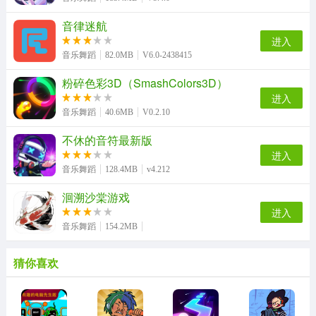
音律迷航
进入
音乐舞蹈
82.0MB
V6.0-2438415
粉碎色彩3D（SmashColors3D）
进入
音乐舞蹈
40.6MB
V0.2.10
不休的音符最新版
进入
音乐舞蹈
128.4MB
v4.212
洄溯沙棠游戏
进入
音乐舞蹈
154.2MB
猜你喜欢