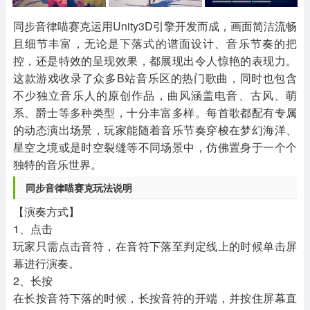
其他
游戏助手
MOD游戏
1654款应用
515款应用
1056款应用
同步音律喵赛克运用Unity3D引擎开发而成，画面简洁流畅
且细节丰富，无论是下落式的谱面设计、音乐节奏的把
控，还是特效的呈现效果，都展现出令人惊艳的表现力。
这款游戏收录了众多B站音乐区的热门歌曲，同时也包含
不少独立音乐人的原创作品，曲风涵盖电音、古风、萌
系、爵士等多种类型，十分丰富多样。每首歌都配有专属
的动态演出场景，玩家能随着音乐节奏穿梭在梦幻海洋、
星空之境或是时空裂缝等不同场景中，仿佛置身于一个个
独特的音乐世界。
同步音律喵赛克玩法说明
【演奏方式】
1、点击
玩家只需点击音符，在音符下落至判定线上的时候单击屏
幕进行演奏。
2、长按
在长按音符下落的时候，长按音符的开端，并按住屏幕直