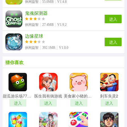
休闲益智
55.0MB
V1.4.8
鬼魂探测器
进入
休闲益智
27.4MB
V1.9.2
边缘星球
进入
休闲益智
392.1MB
V1.0.0
猜你喜欢
甜瓜游乐场7723自带模组汉化版
医生我有病游戏
美食家小猪的大冒险安卓版
刹车失灵2
进入
进入
进入
进入