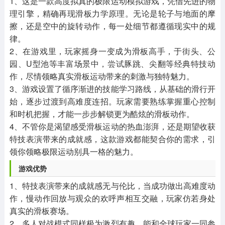
1、这是一款高度拟真的极限运动模拟游戏，凭借先进的物
理引擎，精确再现滑板力学原理。无论是轮子与地面的摩
擦，还是空中的旋转动作，每一处细节都遵循现实中的规
律。
2、在游戏里，玩家摇身一变成为滑板高手，于街头、公
园、U型池等丰富场景中，尝试豚跳、尖翻等经典特技动
作，尽情领略真实滑板运动带来的刺激与独特魅力。
3、游戏设置了循序渐进的技能学习路线，从基础的滑行开
始，逐步过渡到高难度连招。玩家需要熟练掌握重心控制
和时机把握，才能一步步解锁更为酷炫的滑板动作。
4、不管你是渴望感受滑板运动的热血澎湃，还是期望收获
特技表演带来的成就感，这款游戏都能契合你的需求，引
领你领略极限运动别具一格的魅力。
游戏优势
1、特技表演带来的成就感无与伦比，当成功做出高难度动
作，慢动作回放与观众的欢呼声相互交融，玩家仿若身处
真实的滑板赛场。
2、多人对战模式同样极为激烈有趣，能和全球玩家一同参