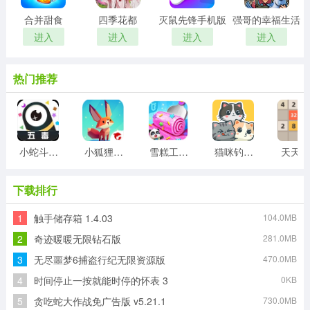
合并甜食
四季花都
灭鼠先锋手机版
强哥的幸福生活
进入
进入
进入
进入
热门推荐
小蛇斗蜈蚣
小狐狸游戏
雪糕工厂游戏
猫咪钓鱼物语游戏
天天20
下载排行
1
触手储存箱 1.4.03
104.0MB
2
奇迹暖暖无限钻石版
281.0MB
3
无尽噩梦6捕盗行纪无限资源版
470.0MB
4
时间停止一按就能时停的怀表 3
0KB
5
贪吃蛇大作战免广告版 v5.21.1
730.0MB