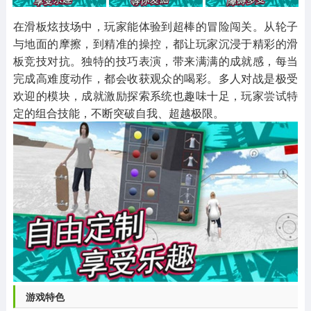
其他
游戏助手
MOD游戏
1654款应用
515款应用
1056款应用
在滑板炫技场中，玩家能体验到超棒的冒险闯关。从轮子
与地面的摩擦，到精准的操控，都让玩家沉浸于精彩的滑
板竞技对抗。独特的技巧表演，带来满满的成就感，每当
完成高难度动作，都会收获观众的喝彩。多人对战是极受
欢迎的模块，成就激励探索系统也趣味十足，玩家尝试特
定的组合技能，不断突破自我、超越极限。
游戏特色