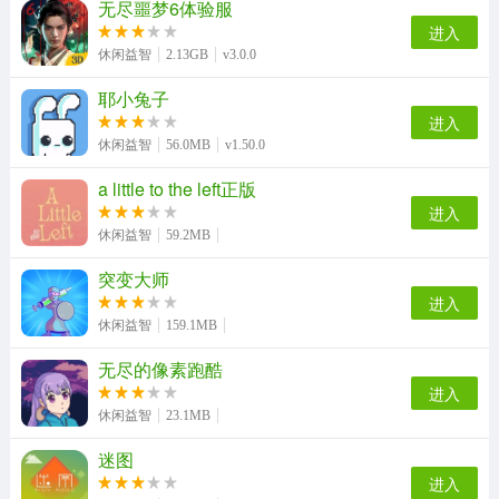
无尽噩梦6体验服
进入
休闲益智
2.13GB
v3.0.0
耶小兔子
进入
休闲益智
56.0MB
v1.50.0
a little to the left正版
进入
休闲益智
59.2MB
突变大师
进入
休闲益智
159.1MB
无尽的像素跑酷
进入
休闲益智
23.1MB
迷图
进入