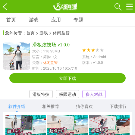
首页
游戏
应用
专题
游戏
应用
专题
首页
>
游戏
> 休闲益智
您的位置：
角色扮演
射击枪战
策略塔防
3697款应用
滑板炫技场 v1.0.0
1597款应用
1789款应用
大小：118.93MB
语言：简体中文
系统：Android
休闲益智
动作闯关
冒险解谜
类别：
休闲益智
版本：v1.0.0
时间：2025/10/16 16:57:10
13387款应用
2196款应用
3007款应用
立即下载
赛车竞速
卡牌对战
体育运动
滑板特技
极限运动
多人对战
1072款应用
418款应用
568款应用
软件介绍
相关推荐
猜你喜欢
下载排行
音乐舞蹈
模拟经营
传奇手游
269款应用
2716款应用
515款应用