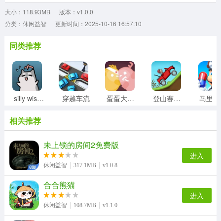
大小：118.93MB
版本：v1.0.0
分类：休闲益智
更新时间：2025-10-16 16:57:10
同类推荐
silly wisher最新版
穿越车流
蛋蛋大乱斗
登山赛车1老旧版
相关推荐
未上锁的房间2免费版
进入
休闲益智
317.1MB
v1.0.8
合合熊猫
进入
休闲益智
108.7MB
v1.1.0