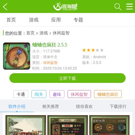
首页
游戏
应用
专题
游戏
应用
专题
首页
>
游戏
> 休闲益智
您的位置：
角色扮演
射击枪战
策略塔防
3697款应用
蛐蛐也疯狂 2.5.5
1597款应用
1789款应用
大小：117.37MB
语言：简体中文
系统：Android
休闲益智
动作闯关
冒险解谜
类别：
休闲益智
版本：2.5.5
时间：2025/10/24 13:45:25
13387款应用
2196款应用
3007款应用
立即下载
赛车竞速
卡牌对战
体育运动
卡通
闯关
趣味
休闲益智
蛐蛐也疯狂
1072款应用
418款应用
568款应用
软件介绍
相关推荐
猜你喜欢
下载排行
音乐舞蹈
模拟经营
传奇手游
269款应用
2716款应用
515款应用