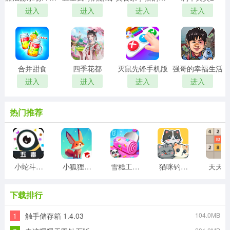
进入
进入
进入
进入
合并甜食
四季花都
灭鼠先锋手机版
强哥的幸福生活
进入
进入
进入
进入
热门推荐
小蛇斗蜈蚣
小狐狸游戏
雪糕工厂游戏
猫咪钓鱼物语游戏
天天20
下载排行
1
触手储存箱 1.4.03
104.0MB