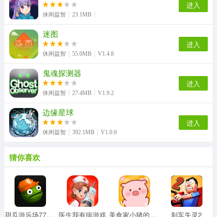
进入
休闲益智
23.1MB
迷图
进入
休闲益智
55.0MB
V1.4.8
鬼魂探测器
进入
休闲益智
27.4MB
V1.9.2
边缘星球
进入
休闲益智
392.1MB
V1.0.0
猜你喜欢
甜瓜游乐场7723自带模组汉化版
医生我有病游戏
美食家小猪的大冒险安卓版
刹车失灵2