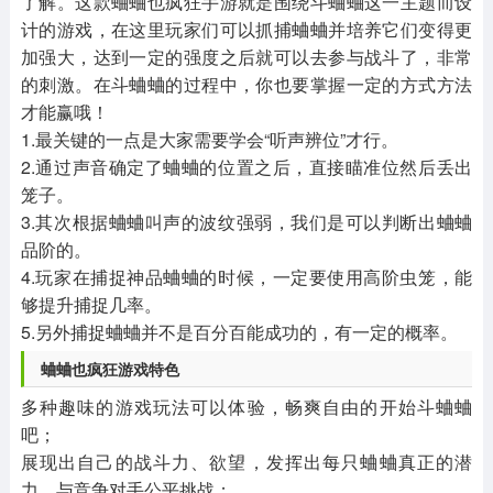
了解。这款蛐蛐也疯狂手游就是围绕斗蛐蛐这一主题而设
计的游戏，在这里玩家们可以抓捕蛐蛐并培养它们变得更
加强大，达到一定的强度之后就可以去参与战斗了，非常
的刺激。在斗蛐蛐的过程中，你也要掌握一定的方式方法
才能赢哦！
1.最关键的一点是大家需要学会“听声辨位”才行。
2.通过声音确定了蛐蛐的位置之后，直接瞄准位然后丢出
笼子。
3.其次根据蛐蛐叫声的波纹强弱，我们是可以判断出蛐蛐
品阶的。
4.玩家在捕捉神品蛐蛐的时候，一定要使用高阶虫笼，能
够提升捕捉几率。
5.另外捕捉蛐蛐并不是百分百能成功的，有一定的概率。
蛐蛐也疯狂游戏特色
多种趣味的游戏玩法可以体验，畅爽自由的开始斗蛐蛐
吧；
展现出自己的战斗力、欲望，发挥出每只蛐蛐真正的潜
力、与竞争对手公平挑战；