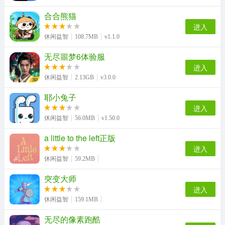
合合熊猫
进入
休闲益智
108.7MB
v1.1.0
无尽噩梦6体验服
进入
休闲益智
2.13GB
v3.0.0
耶小兔子
进入
休闲益智
56.0MB
v1.50.0
a little to the left正版
进入
休闲益智
59.2MB
突变大师
进入
休闲益智
159.1MB
无尽的像素跑酷