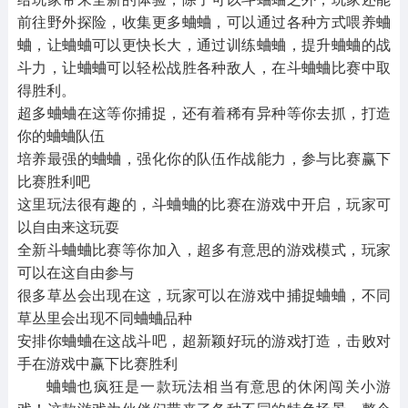
前往野外探险，收集更多蛐蛐，可以通过各种方式喂养蛐
蛐，让蛐蛐可以更快长大，通过训练蛐蛐，提升蛐蛐的战
斗力，让蛐蛐可以轻松战胜各种敌人，在斗蛐蛐比赛中取
得胜利。
超多蛐蛐在这等你捕捉，还有着稀有异种等你去抓，打造
你的蛐蛐队伍
培养最强的蛐蛐，强化你的队伍作战能力，参与比赛赢下
比赛胜利吧
这里玩法很有趣的，斗蛐蛐的比赛在游戏中开启，玩家可
以自由来这玩耍
全新斗蛐蛐比赛等你加入，超多有意思的游戏模式，玩家
可以在这自由参与
很多草丛会出现在这，玩家可以在游戏中捕捉蛐蛐，不同
草丛里会出现不同蛐蛐品种
安排你蛐蛐在这战斗吧，超新颖好玩的游戏打造，击败对
手在游戏中赢下比赛胜利
蛐蛐也疯狂是一款玩法相当有意思的休闲闯关小游