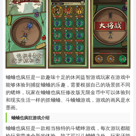
其他
游戏助手
MOD游戏
1654款应用
515款应用
1056款应用
蛐蛐也疯狂是一款趣味十足的休闲益智游戏玩家在游戏中
能够体验到捕捉蛐蛐的乐趣，需要根据自己的场景抓不同
的蟋蟀，玩家在蛐蛐也疯狂修改版无限金币中可以体验到
和现实生活一样的抓蛐蛐、斗蛐蛐游戏，游戏的画风是水
墨画。
蛐蛐也疯狂游戏介绍
蛐蛐也疯狂是一款相当独特的斗蟋蟀游戏，每次游玩都能
给玩家带来全新的体验，除了可以斗蛐蛐之外，玩家还能