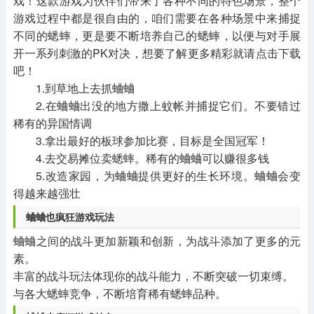
戏！这款游戏为伙伴们带来了各种不同的特色场景，整个
游戏过程中都是很自由的，咱们需要在各种场景中来捕捉
不同的蟋蟀，更是要不断培养自己的蟋蟀，以便与对手展
开一系列刺激的PK对决，想要了解更多精彩就请点击下载
吧！
1.到草地上去抓蛐蛐
2.在蛐蛐出没的地方撒上蚊帐并捕捉它们。不要错过
稀有的异国情调
3.拿出最好的板球参加比赛，目标是全国冠军！
4.去交易摊位卖蟋蟀。稀有的蛐蛐可以赚很多钱
5.改造家园，为蛐蛐提供更好的生长环境。蛐蛐会变
得越来越强壮
蛐蛐也疯狂游戏玩法
蛐蛐之间的战斗更加新颖和创新，为战斗添加了更多的元
素。
丰富的战斗玩法体现你的战斗能力，不断突破一切束缚。
与各大蟋蟀竞争，不断培育稀有蟋蟀品种。