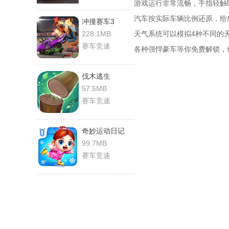
游戏运行非常流畅，手指轻触
汽车按实际车辆比例还原，给
冲撞赛车3
228.1MB
天气系统可以模拟4种不同的
赛车竞速
各种强悍豪车等你免费解锁，
伐木逃生
57.5MB
赛车竞速
奇妙运动日记
99.7MB
赛车竞速