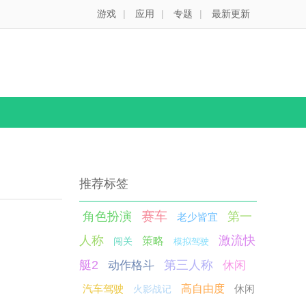
游戏
|
应用
|
专题
|
最新更新
推荐标签
赛车
角色扮演
第一
老少皆宜
人称
激流快
策略
闯关
模拟驾驶
艇2
第三人称
动作格斗
休闲
汽车驾驶
高自由度
休闲
火影战记