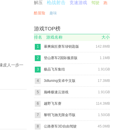
解压
枪战射击
竞速游戏
驾驶
跑
酷冒险
趣味
游戏TOP榜
排名
游戏名称
大小
1
暴爽疯狂赛车绿钥匙版
142.8MB
2
登山赛车2国际服原版
1.1MB
橡皮人一步一
3
极品飞车集结
1.91GB
4
3dtuning安卓中文版
17.3MB
5
巅峰极速云游戏
1.91GB
。
6
越野飞车赛
114.3MB
。
。
7
黎明飞驰无限金币版
1.50GB
8
公路赛车3D自由驾驶
45.0MB