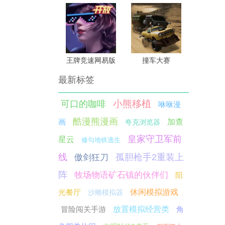
王牌竞速网易版
撞车大赛
最新标签
小熊移植
可口的咖啡
咻咻漫
酷漫熊漫画
画
加查
夸克浏览器
皇家守卫军前
星云
修勾地铁逃生
线
孤胆枪手2重装上
傲剑狂刀
阵
牧场物语矿石镇的伙伴们
阳
光餐厅
休闲模拟游戏
沙雕模拟器
冒险闯关手游
放置模拟经营类
角