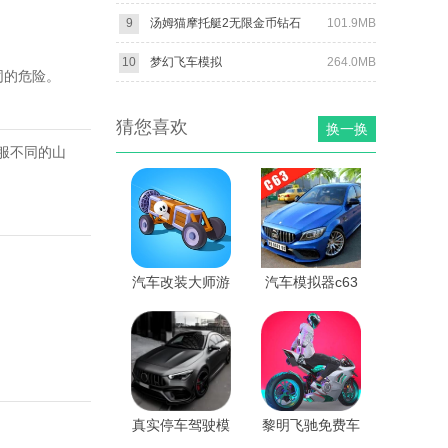
9
汤姆猫摩托艇2无限金币钻石
101.9MB
10
梦幻飞车模拟
264.0MB
同的危险。
猜您喜欢
换一换
服不同的山
汽车改装大师游
汽车模拟器c63
戏(汽车改装大
手机版
师安装器)
真实停车驾驶模
黎明飞驰免费车
拟游戏
辆解锁版