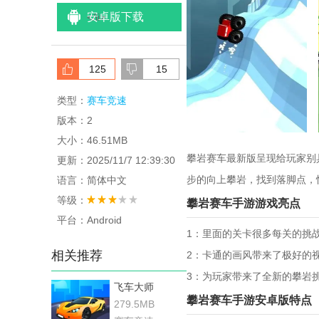
安卓版下载
<
/li>
125
15
类型：
赛车竞速
版本：2
大小：46.51MB
攀岩赛车最新版呈现给玩家别
更新：2025/11/7 12:39:30
步的向上攀岩，找到落脚点，快
语言：简体中文
等级：
攀岩赛车手游游戏亮点
平台：Android
1：里面的关卡很多每关的挑
相关推荐
2：卡通的画风带来了极好的
3：为玩家带来了全新的攀岩
飞车大师
攀岩赛车手游安卓版特点
279.5MB