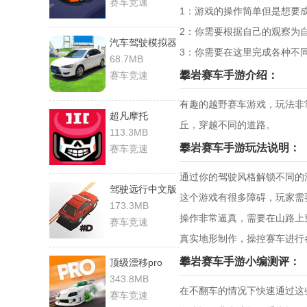
赛车竞速
1：游戏的操作简单但是想要
2：你需要根据自己的观察为
汽车驾驶模拟器
3：你需要在这里完成各种不
68.7MB
攀岩赛车手游介绍：
赛车竞速
有趣的越野赛车游戏，玩法非
超凡摩托
丘，穿越不同的道路。
113.3MB
攀岩赛车手游玩法说明：
赛车竞速
通过你的驾驶风格解锁不同的
驾驶远行中文版
这个游戏有很多障碍，玩家需
173.3MB
操作非常逼真，需要在山路上
赛车竞速
真实地形制作，操控赛车进行
攀岩赛车手游小编测评：
顶级漂移pro
343.8MB
在不翻车的情况下快速通过这
赛车竞速