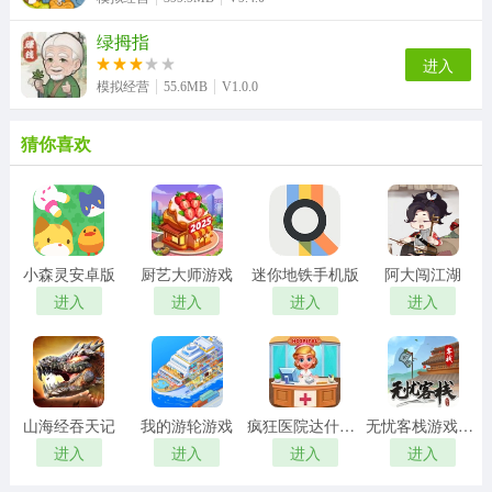
绿拇指
进入
模拟经营
55.6MB
V1.0.0
猜你喜欢
小森灵安卓版
厨艺大师游戏
迷你地铁手机版
阿大闯江湖
进入
进入
进入
进入
山海经吞天记
我的游轮游戏
疯狂医院达什医生
无忧客栈游戏红包版
进入
进入
进入
进入