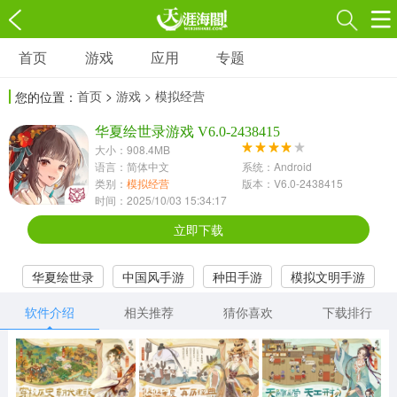
首页
游戏
应用
专题
游戏
应用
专题
首页
>
游戏
> 模拟经营
您的位置：
角色扮演
射击枪战
策略塔防
3697款应用
华夏绘世录游戏 V6.0-2438415
1597款应用
1789款应用
大小：908.4MB
语言：简体中文
系统：Android
休闲益智
动作闯关
冒险解谜
类别：
模拟经营
版本：V6.0-2438415
时间：2025/10/03 15:34:17
13387款应用
2196款应用
3007款应用
立即下载
赛车竞速
卡牌对战
体育运动
华夏绘世录
中国风手游
种田手游
模拟文明手游
1072款应用
418款应用
568款应用
软件介绍
相关推荐
猜你喜欢
下载排行
音乐舞蹈
模拟经营
传奇手游
269款应用
2716款应用
515款应用