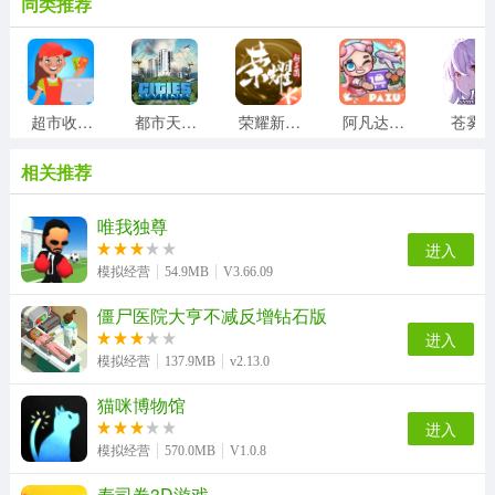
同类推荐
超市收银员
都市天际线
荣耀新三国
阿凡达世界正版
苍雾
相关推荐
唯我独尊
进入
模拟经营
54.9MB
V3.66.09
僵尸医院大亨不减反增钻石版
进入
模拟经营
137.9MB
v2.13.0
猫咪博物馆
进入
模拟经营
570.0MB
V1.0.8
寿司卷3D游戏