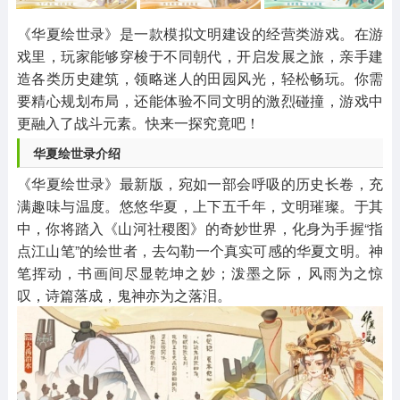
其他
游戏助手
MOD游戏
1654款应用
515款应用
1056款应用
《华夏绘世录》是一款模拟文明建设的经营类游戏。在游
戏里，玩家能够穿梭于不同朝代，开启发展之旅，亲手建
造各类历史建筑，领略迷人的田园风光，轻松畅玩。你需
要精心规划布局，还能体验不同文明的激烈碰撞，游戏中
更融入了战斗元素。快来一探究竟吧！
华夏绘世录介绍
《华夏绘世录》最新版，宛如一部会呼吸的历史长卷，充
满趣味与温度。悠悠华夏，上下五千年，文明璀璨。于其
中，你将踏入《山河社稷图》的奇妙世界，化身为手握“指
点江山笔”的绘世者，去勾勒一个真实可感的华夏文明。神
笔挥动，书画间尽显乾坤之妙；泼墨之际，风雨为之惊
叹，诗篇落成，鬼神亦为之落泪。