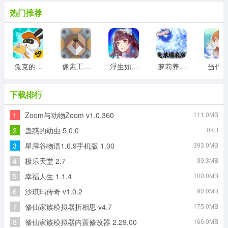
热门推荐
兔克的餐厅游戏
像素工厂模组最新版
浮生如梦亦如烟游戏版
萝莉养成计划
当代
下载排行
1
Zoom与动物Zoom v1.0.360
111.0MB
2
蛊惑的幼虫 5.0.0
0KB
3
星露谷物语1.6.9手机版 1.00
393.0MB
4
极乐天堂 2.7
39.3MB
5
幸福人生 1.1.4
100.0MB
6
沙琪玛传奇 v1.0.2
90.0MB
7
修仙家族模拟器折相思 v4.7
175.0MB
8
修仙家族模拟器内置修改器 2.29.00
166.0MB