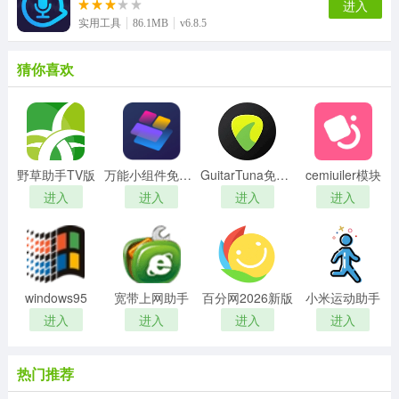
进入
实用工具
86.1MB
v6.8.5
猜你喜欢
野草助手TV版
万能小组件免费版
GuitarTuna免费版
cemiuiler模块
进入
进入
进入
进入
windows95
宽带上网助手
百分网2026新版
小米运动助手
进入
进入
进入
进入
热门推荐