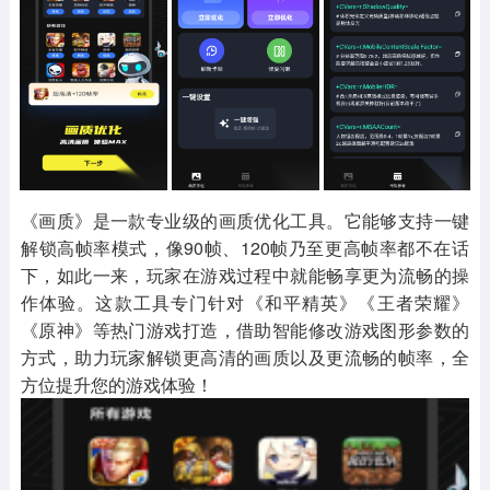
其他
游戏助手
MOD游戏
1654款应用
515款应用
1056款应用
《画质》是一款专业级的画质优化工具。它能够支持一键
解锁高帧率模式，像90帧、120帧乃至更高帧率都不在话
下，如此一来，玩家在游戏过程中就能畅享更为流畅的操
作体验。这款工具专门针对《和平精英》《王者荣耀》
《原神》等热门游戏打造，借助智能修改游戏图形参数的
方式，助力玩家解锁更高清的画质以及更流畅的帧率，全
方位提升您的游戏体验！