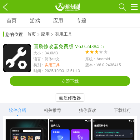
首页
游戏
应用
专题
游戏
应用
专题
首页
>
应用
> 实用工具
您的位置：
角色扮演
射击枪战
策略塔防
3697款应用
画质修改器免费版 V6.0-2438415
1597款应用
1789款应用
大小：34.6MB
语言：简体中文
系统：Android
休闲益智
动作闯关
冒险解谜
类别：
实用工具
版本：V6.0-2438415
时间：2025/10/03 13:51:13
13387款应用
2196款应用
3007款应用
立即下载
赛车竞速
卡牌对战
体育运动
画质修改器
1072款应用
418款应用
568款应用
软件介绍
相关推荐
猜你喜欢
下载排行
音乐舞蹈
模拟经营
传奇手游
269款应用
2716款应用
515款应用