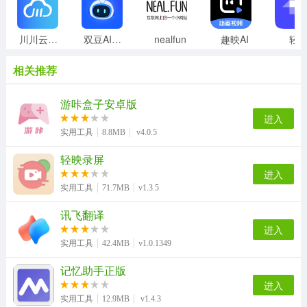
川川云手机正版
双豆AI助手
nealfun
趣映AI
轻
相关推荐
游咔盒子安卓版
进入
实用工具
8.8MB
v4.0.5
轻映录屏
进入
实用工具
71.7MB
v1.3.5
讯飞翻译
进入
实用工具
42.4MB
v1.0.1349
记忆助手正版
进入
实用工具
12.9MB
v1.4.3