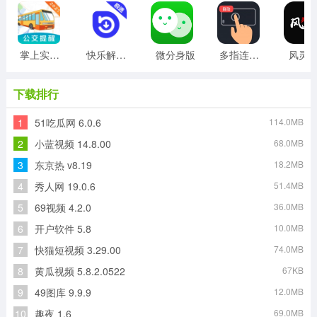
掌上实时公交
快乐解锁版
微分身版
多指连点器
风灵
下载排行
1
51吃瓜网 6.0.6
114.0MB
2
小蓝视频 14.8.00
68.0MB
3
东京热 v8.19
18.2MB
4
秀人网 19.0.6
51.4MB
5
69视频 4.2.0
36.0MB
6
开户软件 5.8
10.0MB
7
快猫短视频 3.29.00
74.0MB
8
黄瓜视频 5.8.2.0522
67KB
9
49图库 9.9.9
12.0MB
10
趣夜 1.6
69.0MB