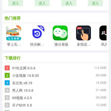
进入
进入
进入
进入
热门推荐
掌上实时公交
快乐解锁版
微分身版
多指连点器
风灵
下载排行
1
51吃瓜网 6.0.6
114.0MB
2
小蓝视频 14.8.00
68.0MB
3
东京热 v8.19
18.2MB
4
秀人网 19.0.6
51.4MB
5
69视频 4.2.0
36.0MB
6
开户软件 5.8
10.0MB