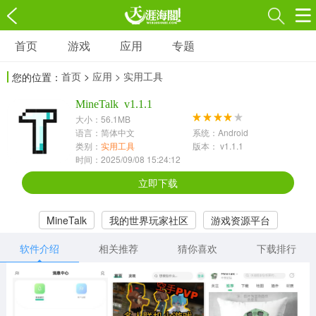
首页
游戏
应用
专题
游戏
应用
专题
首页
>
应用
> 实用工具
您的位置：
角色扮演
射击枪战
策略塔防
MineTalk v1.1.1
3697款应用
1597款应用
1789款应用
大小：56.1MB
语言：简体中文
系统：Android
休闲益智
动作闯关
冒险解谜
类别：
实用工具
版本： v1.1.1
时间：2025/09/08 15:24:12
13387款应用
2196款应用
3007款应用
立即下载
赛车竞速
卡牌对战
体育运动
MineTalk
我的世界玩家社区
游戏资源平台
1072款应用
418款应用
568款应用
软件介绍
相关推荐
猜你喜欢
下载排行
音乐舞蹈
模拟经营
传奇手游
269款应用
2716款应用
515款应用