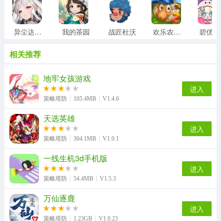
异尘达米拉
我的茶园
战匠杜沃
欢乐农场2中文版
相关推荐
地牢女孩游戏
进入
策略塔防
105.4MB
V1.4.6
天选英雄
进入
策略塔防
304.1MB
V1.0.1
一线生机3d手机版
进入
策略塔防
54.4MB
V1.5.3
万仙逐鹿
进入
策略塔防
1.23GB
V1.0.23