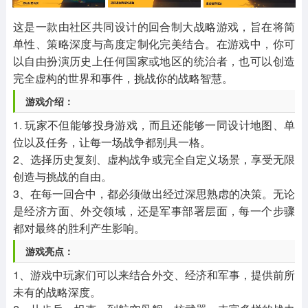
其他
游戏助手
MOD游戏
1654款应用
515款应用
1056款应用
这是一款由社区共同设计的回合制大战略游戏，旨在将简
单性、策略深度与高度定制化完美结合。在游戏中，你可
以自由扮演历史上任何国家或地区的统治者，也可以创造
完全虚构的世界和事件，挑战你的战略智慧。
游戏介绍：
1. 玩家不但能够投身游戏，而且还能够一同设计地图、单
位以及任务，让每一场战争都别具一格。
2、选择历史复刻、虚构战争或完全自定义场景，享受无限
创造与挑战的自由。
3、在每一回合中，都必须做出经过深思熟虑的决策。无论
是经济方面、外交领域，还是军事部署层面，每一个步骤
都对最终的胜利产生影响。
游戏亮点：
1、游戏中玩家们可以来结合外交、经济和军事，提供前所
未有的战略深度。