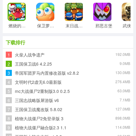
燃烧的蔬菜2正版
保卫萝卜3最新版
末日战线最新版
邪恶古堡
武侠
下载排行
1
火柴人战争遗产
192.0MB
2
王国保卫战6 4.2.25
9.0MB
3
帝国军团罗马内置修改器版 v2.8.2
130.0MB
4
文明时代2虚无6.0最新版
276.4MB
5
mc大战僵尸2重制版3.0 0.2.5
63.0MB
6
三国志战略版犀游版 v6
7.1MB
7
王国保卫战魔改版 5.8.02
127.0MB
8
植物大战僵尸2免登录版 3
898.0MB
9
植物大战僵尸融合版2.3 1.1
114.0MB