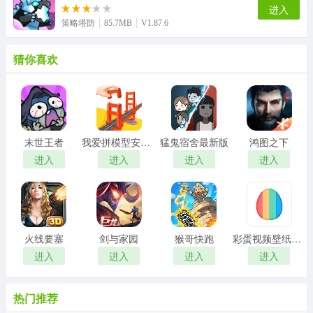
进入
策略塔防
85.7MB
V1.87.6
猜你喜欢
末世王者
我爱拼模型安卓版
猛鬼宿舍最新版
鸿图之下
进入
进入
进入
进入
火线要塞
剑与家园
猴哥快跑
彩蛋视频壁纸手机版
进入
进入
进入
进入
热门推荐