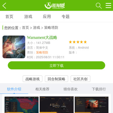
首页
游戏
应用
专题
游戏
应用
专题
首页
>
游戏
> 策略塔防
您的位置：
角色扮演
射击枪战
策略塔防
3697款应用
Warnament大战略
1597款应用
1789款应用
大小：141.27MB
语言：简体中文
系统：Android
休闲益智
动作闯关
冒险解谜
类别：
策略塔防
版本：
时间：2025/08/31 11:00:11
13387款应用
2196款应用
3007款应用
立即下载
赛车竞速
卡牌对战
体育运动
战略游戏
回合制策略
社区共创
1072款应用
418款应用
568款应用
软件介绍
相关推荐
猜你喜欢
下载排行
音乐舞蹈
模拟经营
传奇手游
269款应用
2716款应用
515款应用