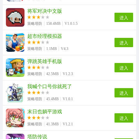
将军对决中文版
进入
策略塔防
158.4MB
V1.0.1.5
超市经理模拟器
进入
策略塔防
1.1MB
V4.3
弹跳英雄手机版
进入
策略塔防
42.5MB
V1.2.3
我喊个口号你就死了
进入
策略塔防
45.4MB
V1.0.1
末日也躺平游戏
进入
策略塔防
41.3MB
V1.2.1
塔防传说