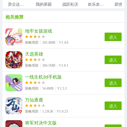
异尘达米拉
我的茶园
战匠杜沃
欢乐农场2中文版
相关推荐
地牢女孩游戏
进入
策略塔防
105.4MB
V1.4.6
天选英雄
进入
策略塔防
304.1MB
V1.0.1
一线生机3d手机版
进入
策略塔防
54.4MB
V1.5.3
万仙逐鹿
进入
策略塔防
1.23GB
V1.0.23
将军对决中文版