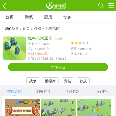
首页
游戏
应用
专题
游戏
应用
专题
首页
>
游戏
> 策略塔防
您的位置：
角色扮演
射击枪战
策略塔防
3697款应用
战争艺术军团 5.4.4
1597款应用
1789款应用
大小：153.44MB
语言：简体中文
系统：Android
休闲益智
动作闯关
冒险解谜
类别：
策略塔防
版本：5.4.4
时间：2025/08/28 16:06:11
13387款应用
2196款应用
3007款应用
立即下载
赛车竞速
卡牌对战
体育运动
战争
模拟类
竞技
养成
1072款应用
418款应用
568款应用
软件介绍
相关推荐
猜你喜欢
下载排行
音乐舞蹈
模拟经营
传奇手游
269款应用
2716款应用
515款应用