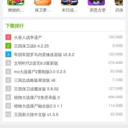
燃烧的蔬菜2正版
保卫萝卜3最新版
末日战线最新版
邪恶古堡
武侠
下载排行
1
火柴人战争遗产
192.0MB
2
王国保卫战6 4.2.25
9.0MB
3
帝国军团罗马内置修改器版 v2.8.2
130.0MB
4
文明时代2虚无6.0最新版
276.4MB
5
mc大战僵尸2重制版3.0 0.2.5
63.0MB
6
三国志战略版犀游版 v6
7.1MB
7
王国保卫战魔改版 5.8.02
127.0MB
8
植物大战僵尸2免登录版 3
898.0MB
9
植物大战僵尸融合版2.3 1.1
114.0MB
10
王国新大陆中文版 v1.3.5
62.5MB