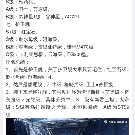
S级：枪骑兵。
A级：卫士，苔原级。
B级：阅神星1级，谷神星，AC721。
七、护卫舰
S+级：红宝石。
S级：刺水母级，澄海级。
B级：静海级，雷里亚特级，诺玛M470级。
C级：卡利莱思极，云海级，FG300型。
排名总结：
1、首先是护卫舰，关于护卫舰大家只要记住，红宝石级>
刺水母级>澄海级即可。
2、然后是驱逐舰，斗牛级>枪骑兵级>卫士=苔原级
3、接下来是巡洋舰，其强度排序为卡里斯托＞艾奥级＞奇
美拉级＞光锥级。具体分类中，S + 级有新君士坦丁大帝
级；S级有乌拉谐斯之矛级、永恒风暴级；A级为ST59
级。