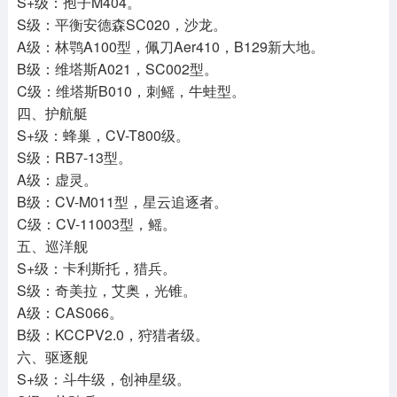
S+级：孢子M404。
S级：平衡安德森SC020，沙龙。
A级：林鹗A100型，佩刀Aer410，B129新大地。
B级：维塔斯A021，SC002型。
C级：维塔斯B010，刺鳐，牛蛙型。
四、护航艇
S+级：蜂巢，CV-T800级。
S级：RB7-13型。
A级：虚灵。
B级：CV-M011型，星云追逐者。
C级：CV-11003型，鳐。
五、巡洋舰
S+级：卡利斯托，猎兵。
S级：奇美拉，艾奥，光锥。
A级：CAS066。
B级：KCCPV2.0，狩猎者级。
六、驱逐舰
S+级：斗牛级，创神星级。