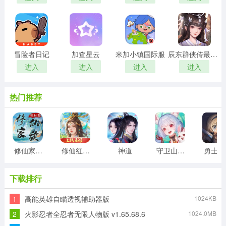
冒险者日记
加查星云
米加小镇国际服
辰东群侠传最新版
进入
进入
进入
进入
热门推荐
修仙家族模拟器折相思最新版
修仙红包版
神道
守卫山海封神
勇
下载排行
1
高能英雄自瞄透视辅助器版
1024KB
2
火影忍者全忍者无限人物版 v1.65.68.6
1024.0MB