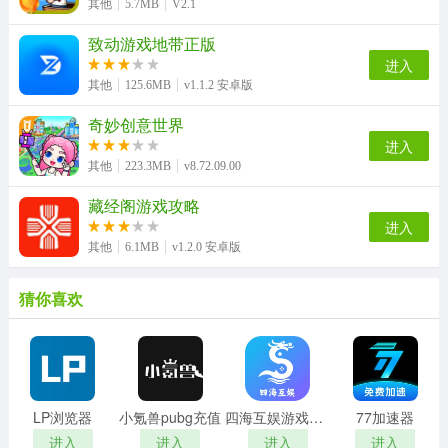
其他
5.7MB
V2.1
致动游戏地带正版
进入
其他
125.6MB
v1.1.2 安卓版
奇妙创意世界
进入
其他
223.3MB
v8.72.09.00
藏经阁游戏攻略
进入
其他
6.1MB
v1.2.0 安卓版
猜你喜欢
LP浏览器
小氪兽pubg充值
四海互娱游戏平台
77加速器
进入
进入
进入
进入