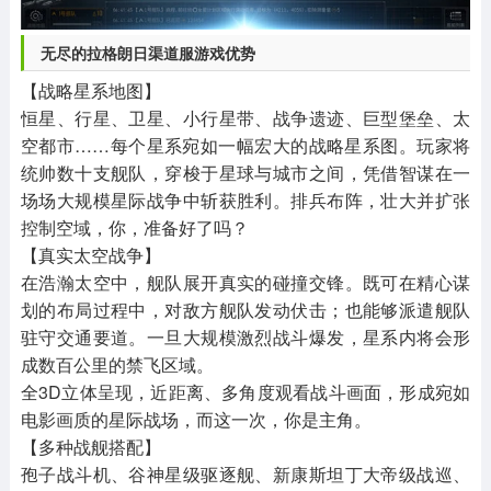
无尽的拉格朗日渠道服游戏优势
【战略星系地图】
恒星、行星、卫星、小行星带、战争遗迹、巨型堡垒、太
空都市……每个星系宛如一幅宏大的战略星系图。玩家将
统帅数十支舰队，穿梭于星球与城市之间，凭借智谋在一
场场大规模星际战争中斩获胜利。排兵布阵，壮大并扩张
控制空域，你，准备好了吗？
【真实太空战争】
在浩瀚太空中，舰队展开真实的碰撞交锋。既可在精心谋
划的布局过程中，对敌方舰队发动伏击；也能够派遣舰队
驻守交通要道。一旦大规模激烈战斗爆发，星系内将会形
成数百公里的禁飞区域。
全3D立体呈现，近距离、多角度观看战斗画面，形成宛如
电影画质的星际战场，而这一次，你是主角。
【多种战舰搭配】
孢子战斗机、谷神星级驱逐舰、新康斯坦丁大帝级战巡、