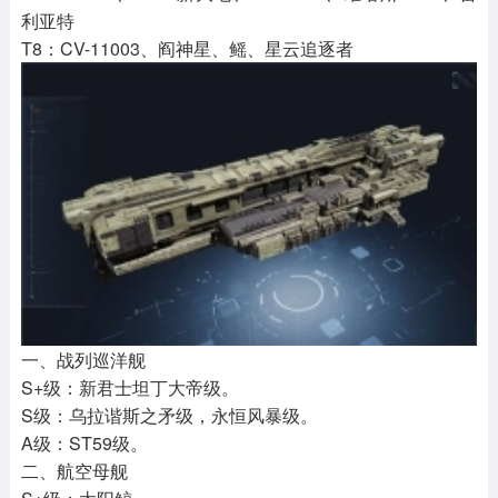
利亚特
T8：CV-11003、阎神星、鳐、星云追逐者
一、战列巡洋舰
S+级：新君士坦丁大帝级。
S级：乌拉谐斯之矛级，永恒风暴级。
A级：ST59级。
二、航空母舰