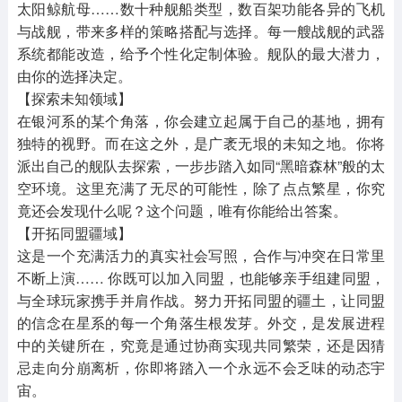
太阳鲸航母……数十种舰船类型，数百架功能各异的飞机
与战舰，带来多样的策略搭配与选择。每一艘战舰的武器
系统都能改造，给予个性化定制体验。舰队的最大潜力，
由你的选择决定。
【探索未知领域】
在银河系的某个角落，你会建立起属于自己的基地，拥有
独特的视野。而在这之外，是广袤无垠的未知之地。你将
派出自己的舰队去探索，一步步踏入如同“黑暗森林”般的太
空环境。这里充满了无尽的可能性，除了点点繁星，你究
竟还会发现什么呢？这个问题，唯有你能给出答案。
【开拓同盟疆域】
这是一个充满活力的真实社会写照，合作与冲突在日常里
不断上演…… 你既可以加入同盟，也能够亲手组建同盟，
与全球玩家携手并肩作战。努力开拓同盟的疆土，让同盟
的信念在星系的每一个角落生根发芽。外交，是发展进程
中的关键所在，究竟是通过协商实现共同繁荣，还是因猜
忌走向分崩离析，你即将踏入一个永远不会乏味的动态宇
宙。