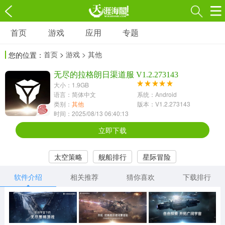
首页
游戏
应用
专题
游戏
应用
专题
首页
>
游戏
> 其他
您的位置：
角色扮演
射击枪战
策略塔防
3697款应用
无尽的拉格朗日渠道服 V1.2.273143
1597款应用
1789款应用
大小：1.9GB
语言：简体中文
系统：Android
休闲益智
动作闯关
冒险解谜
类别：
其他
版本：V1.2.273143
时间：2025/08/13 06:40:13
13387款应用
2196款应用
3007款应用
立即下载
赛车竞速
卡牌对战
体育运动
太空策略
舰船排行
星际冒险
1072款应用
418款应用
568款应用
软件介绍
相关推荐
猜你喜欢
下载排行
音乐舞蹈
模拟经营
传奇手游
269款应用
2716款应用
515款应用