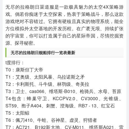
其他
游戏助手
MOD游戏
无尽的拉格朗日渠道服是一款极具魅力的太空4X策略游
1654款应用
515款应用
1056款应用
戏。倘若你痴迷于太空探索，热衷于策略战斗，那么这款
游戏绝对不容错过。它拥有硬核且真实的物理系统，能全
方位模拟外太空基地的开发历程。在广袤无垠、持续扩张
的宇宙里，你可以打造属于自己的星际帝国，尽情挖掘资
源、探寻秘密。
无尽的拉格朗日舰船排行一览表最新
t度排行：
T0：康斯但丁大帝
T1：艾奥级、太阳风暴、乌拉诺斯之矛
T2：卡利斯托、斗牛级、林鹗级、奇美拉
T3：卫士、cas066、维塔斯-B010、枪骑兵、水母、苔原
T4包含：蜂巢守卫、KCCPV2.0、CV3000、光锥级、
ST59、孢子A404、刺蟹、澄海级、RB7 - 13、红宝石
T5：太阳鲸
T6：佩刀410、牛蛙、谷神星、虚灵、狩猎者
T7：AC721、B192新大地、CV-M011、维塔斯A021、雷