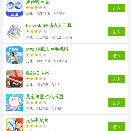
通通安卓版
进入
其他
335.6MB
V2.30.0
EasyMai舞萌查分工具
进入
其他
31.3MB
v1.3.2 安卓版
inzoi模拟人生手机版
进入
其他
189.3MB
V1.0.294
搬砖模拟器
进入
其他
85.6MB
V1.2
儿童拼图游戏乐园
进入
其他
44.5MB
V1.8.6
光头强钓鱼
进入