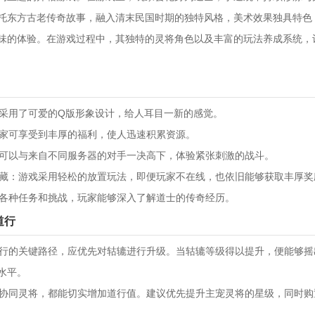
托东方古老传奇故事，融入清末民国时期的独特风格，美术效果独具特色
味的体验。在游戏过程中，其独特的灵将角色以及丰富的玩法养成系统，
戏采用了可爱的Q版形象设计，给人耳目一新的感觉。
玩家可享受到丰厚的福利，使人迅速积累资源。
玩家可以与来自不同服务器的对手一决高下，体验紧张刺激的战斗。
获宝藏：游戏采用轻松的放置玩法，即便玩家不在线，也依旧能够获取丰厚奖
通过各种任务和挑战，玩家能够深入了解道士的传奇经历。
道行
升道行的关键路径，应优先对轱辘进行升级。当轱辘等级得以提升，便能够
水平。
将或协同灵将，都能切实增加道行值。建议优先提升主宠灵将的星级，同时