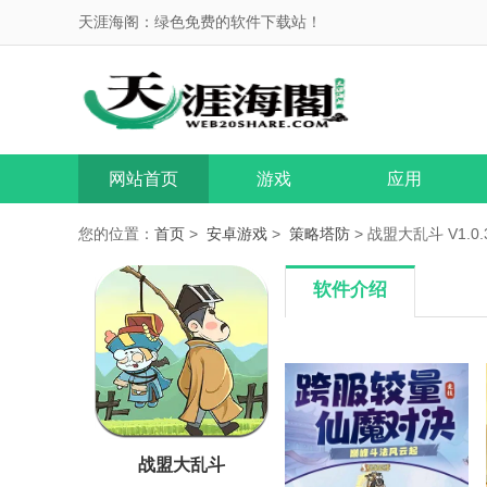
天涯海阁：绿色免费的软件下载站！
网站首页
游戏
应用
您的位置：
首页
>
安卓游戏
>
策略塔防
> 战盟大乱斗 V1.0.
软件介绍
战盟大乱斗