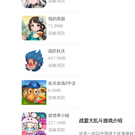
策略塔防
我的茶园
71.8MB
策略塔防
战匠杜沃
667.9MB
策略塔防
欢乐农场2中文
版
8.0MB
策略塔防
碧优蒂小镇
战盟大乱斗游戏介绍
217.1MB
策略塔防
这是一款以中国道士捉鬼驱妖