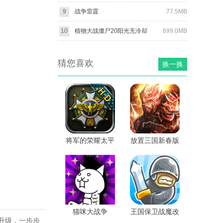
9
战争雷霆
77.5MB
10
植物大战僵尸20阳光无冷却
699.0MB
猜您喜欢
换一换
将军的荣耀太平
放置三国新春版
洋战争HD无限
勋章版
猫咪大战争
王国保卫战魔改
升级，一步步
Nova版
版