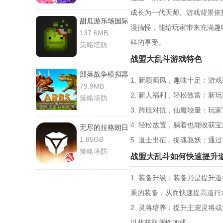
成长为一代天师。游戏背景依
甜瓜游乐场国际
漫搞怪，能给玩家带来充满趣
服
137.6MB
样的享受。
策略塔防
战盟大乱斗游戏特色
部落战争模拟器
1. 新颖画风，趣味十足：游
79.9MB
2. 新人福利，轻松致富：新
策略塔防
3. 跨服对抗，仙魔较量：
4. 轻松放置，躺着也能收
无尽的拉格朗日
百度版
1.85GB
5. 道士出征，捉魂驱妖：
策略塔防
战盟大乱斗如何快速提升
1. 装备升级：装备乃是提
乘的装备，从而快速提高道行
2. 灵将培养：提升主宠灵
以此获取属性加成。