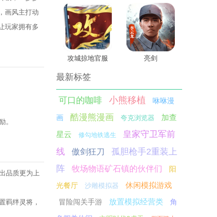
，画风主打动
让玩家拥有多
攻城掠地官服
亮剑
最新标签
小熊移植
可口的咖啡
咻咻漫
酷漫熊漫画
画
加查
夸克浏览器
励。
皇家守卫军前
星云
修勾地铁逃生
线
孤胆枪手2重装上
傲剑狂刀
阵
牧场物语矿石镇的伙伴们
阳
摇出品质更为上
光餐厅
休闲模拟游戏
沙雕模拟器
冒险闯关手游
放置模拟经营类
角
购置羁绊灵将，