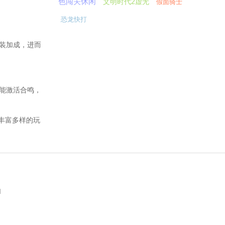
色闯关休闲
文明时代2虚无
假面骑士
恐龙快打
套装加成，进而
便能激活合鸣，
丰富多样的玩
d