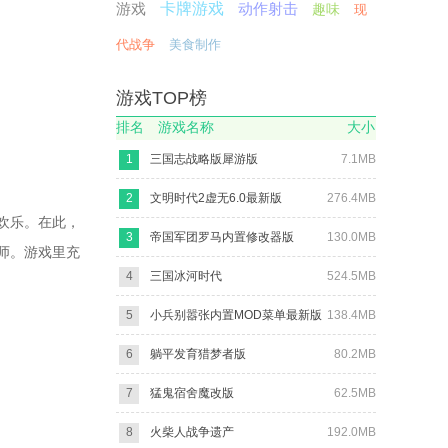
游戏
卡牌游戏
动作射击
趣味
现
代战争
美食制作
游戏TOP榜
排名
游戏名称
大小
1
三国志战略版犀游版
7.1MB
2
文明时代2虚无6.0最新版
276.4MB
欢乐。在此，
3
帝国军团罗马内置修改器版
130.0MB
师。游戏里充
4
三国冰河时代
524.5MB
5
小兵别嚣张内置MOD菜单最新版
138.4MB
6
躺平发育猎梦者版
80.2MB
7
猛鬼宿舍魔改版
62.5MB
8
火柴人战争遗产
192.0MB