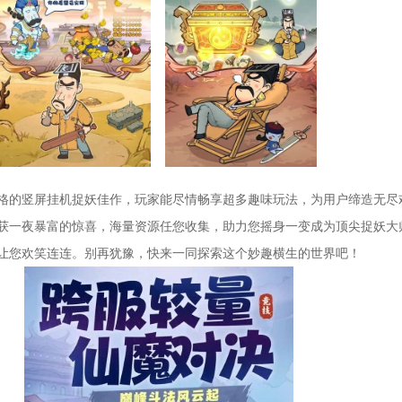
格的竖屏挂机捉妖佳作，玩家能尽情畅享超多趣味玩法，为用户缔造无尽
获一夜暴富的惊喜，海量资源任您收集，助力您摇身一变成为顶尖捉妖大
让您欢笑连连。别再犹豫，快来一同探索这个妙趣横生的世界吧！