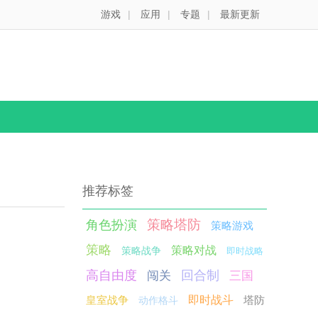
游戏
|
应用
|
专题
|
最新更新
推荐标签
策略塔防
角色扮演
策略游戏
策略
策略对战
策略战争
即时战略
高自由度
回合制
闯关
三国
皇室战争
即时战斗
塔防
动作格斗