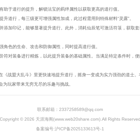
级都有助于道行的提升，解锁法宝的羁绊属性以获取更高的道行值。
能提升道行，每三级更可增强属性加成，此过程需用到特殊材料“灵露”。
道术并添加印记，能够显著提升道行。此外，消耗仙辰笔可激活符箓，获取
可增强角色的生命、攻击和防御属性，同时提高道行值。
与升阶符对装备进行精炼，以此提升装备的基础属性。当满足特定条件时，
在《战盟大乱斗》里更快速地提升道行，摇身一变成为实力强劲的道士。
会为玩家带来无穷无尽的乐趣与挑战。
联系邮箱：2337258589@qq.com
Copyright © 2026
天涯海阁(www.web20share.com)
.All Rights Reserve
备案编号:沪ICP备2025133613号-1