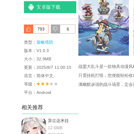
安卓版下载
<
/li>
793
6
类型：
策略塔防
版本：V1.0.3
大小：32.9MB
战盟大乱斗是一款独具动漫风
更新：2025/8/7 11:00:10
只需挂机打怪，您便能轻松收
语言：简体中文
等级：
满幽默诙谐的战斗场景，定会
平台：Android
相关推荐
异尘达米拉
12.6MB