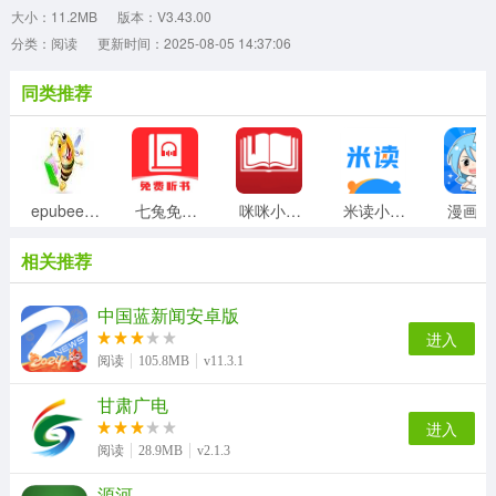
大小：11.2MB
版本：V3.43.00
分类：阅读
更新时间：2025-08-05 14:37:06
同类推荐
epubee电子书
七兔免费小说
咪咪小说阅读器
米读小说正版
漫
相关推荐
中国蓝新闻安卓版
进入
阅读
105.8MB
v11.3.1
甘肃广电
进入
阅读
28.9MB
v2.1.3
源河