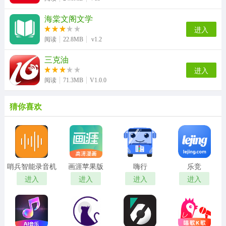
海棠文阁文学
进入
阅读
22.8MB
v1.2
三克油
进入
阅读
71.3MB
V1.0.0
猜你喜欢
哨兵智能录音机
画涯苹果版
嗨行
乐竞
进入
进入
进入
进入