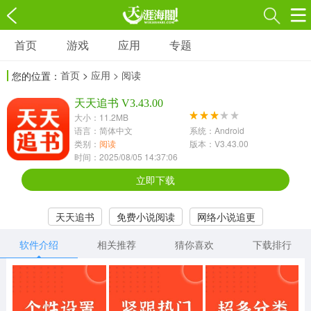
首页
游戏
应用
专题
游戏
应用
专题
首页
>
应用
> 阅读
您的位置：
角色扮演
射击枪战
策略塔防
3697款应用
天天追书 V3.43.00
1597款应用
1789款应用
大小：11.2MB
语言：简体中文
系统：Android
休闲益智
动作闯关
冒险解谜
类别：
阅读
版本：V3.43.00
时间：2025/08/05 14:37:06
13387款应用
2196款应用
3007款应用
立即下载
赛车竞速
卡牌对战
体育运动
天天追书
免费小说阅读
网络小说追更
1072款应用
418款应用
568款应用
软件介绍
相关推荐
猜你喜欢
下载排行
音乐舞蹈
模拟经营
传奇手游
269款应用
2716款应用
515款应用