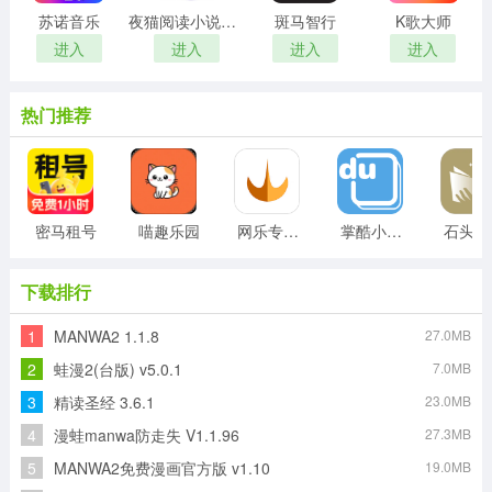
苏诺音乐
夜猫阅读小说软件
斑马智行
K歌大师
进入
进入
进入
进入
热门推荐
密马租号
喵趣乐园
网乐专车司机客户端安卓版
掌酷小说安卓版
石
下载排行
1
MANWA2 1.1.8
27.0MB
2
蛙漫2(台版) v5.0.1
7.0MB
3
精读圣经 3.6.1
23.0MB
4
漫蛙manwa防走失 V1.1.96
27.3MB
5
MANWA2免费漫画官方版 v1.10
19.0MB