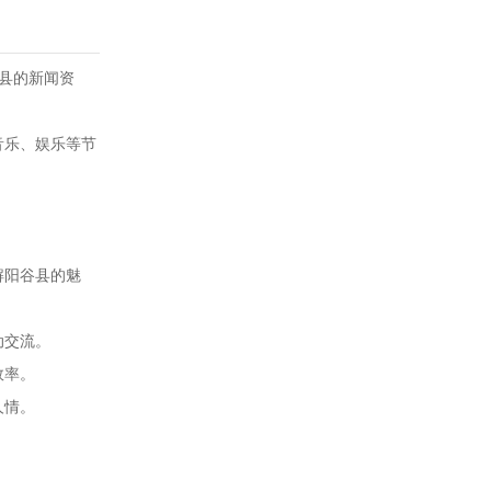
谷县的新闻资
音乐、娱乐等节
解阳谷县的魅
动交流。
效率。
人情。