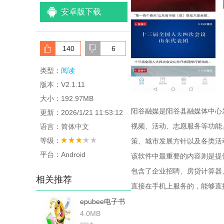
安卓版下载
<
/li>
140
6
类型：
阅读
版本：V2.1.11
大小：192.97MB
阳谷融媒是阳谷县融媒体中心
更新：2026/1/21 11:53:12
视频、活动、志愿服务等功能
语言：简体中文
等级：
策、城市发展方针以及各类活
平台：Android
该软件中最重要的内容则是提
包含了企业招聘、房贷计算器
相关推荐
直接在手机上服务的，能够直
epubee电子书
4.0MB