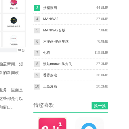
3
妖精漫画
44.0MB
4
MANWA2
27.0MB
5
MANWA2台版
7.0MB
6
六漫画-漫画星球
76.0MB
7
七猫
115.0MB
涵盖新闻、短
8
漫蛙manwa防走失
27.3MB
新的新闻政
9
香香腐宅
36.0MB
10
土豪漫画
20.2MB
服务，里面是
这些都是可以
猜您喜欢
换一换
和窗口。