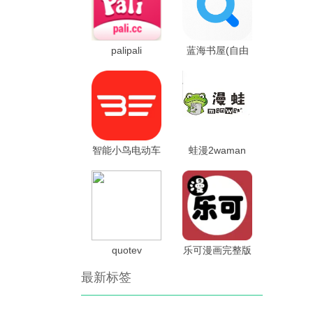
palipali
蓝海书屋(自由
搜书)小说安卓
版
智能小鸟电动车
蛙漫2waman
小鸟智行
quotev
乐可漫画完整版
最新标签