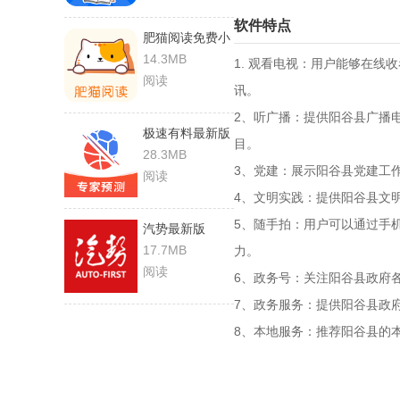
软件特点
肥猫阅读免费小
说
14.3MB
1. 观看电视：用户能够在
阅读
讯。
2、听广播：提供阳谷县广播
极速有料最新版
目。
28.3MB
3、党建：展示阳谷县党建工
阅读
4、文明实践：提供阳谷县文
5、随手拍：用户可以通过手
汽势最新版
17.7MB
力。
阅读
6、政务号：关注阳谷县政府
7、政务服务：提供阳谷县政
8、本地服务：推荐阳谷县的