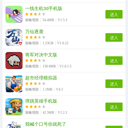
一线生机3d手机版
进入
策略塔防
54.4MB
V1.5.3
万仙逐鹿
进入
策略塔防
1.23GB
V1.0.23
将军对决中文版
进入
策略塔防
158.4MB
V1.0.1.5
超市经理模拟器
进入
策略塔防
1.1MB
V4.3
弹跳英雄手机版
进入
策略塔防
42.5MB
V1.2.3
我喊个口号你就死了