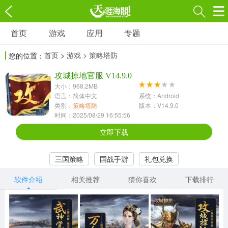
首页
游戏
应用
专题
游戏
应用
专题
首页
>
游戏
> 策略塔防
您的位置：
角色扮演
射击枪战
策略塔防
3697款应用
攻城掠地官服 V14.9.0
1597款应用
1789款应用
大小：968.2MB
语言：简体中文
系统：Android
休闲益智
动作闯关
冒险解谜
类别：
策略塔防
版本：V14.9.0
时间：2025/08/29 16:55:56
13387款应用
2196款应用
3007款应用
立即下载
赛车竞速
卡牌对战
体育运动
三国策略
国战手游
礼包兑换
1072款应用
418款应用
568款应用
软件介绍
相关推荐
猜你喜欢
下载排行
音乐舞蹈
模拟经营
传奇手游
269款应用
2716款应用
515款应用