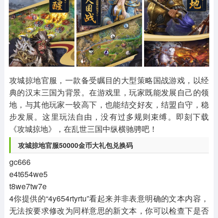
其他
游戏助手
MOD游戏
1654款应用
515款应用
1056款应用
攻城掠地官服，一款备受瞩目的大型策略国战游戏，以经
典的汉末三国为背景。在游戏里，玩家既能发展自己的领
地，与其他玩家一较高下，也能结交好友，结盟自守，稳
步发展。这里玩法自由，没有过多规则束缚。即刻下载
《攻城掠地》，在乱世三国中纵横驰骋吧！
攻城掠地官服50000金币大礼包兑换码
gc666
e4t654we5
t8we7tw7e
4你提供的“4y654rtyrtu”看起来并非表意明确的文本内容，
无法按要求修改为同样意思的新文本，你可以检查下是否