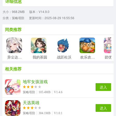
详细信息
大小：968.2MB
版本：V14.9.0
分类：策略塔防
更新时间：2025-08-29 16:55:56
同类推荐
异尘达米拉
我的茶园
战匠杜沃
欢乐农场2中文版
相关推荐
地牢女孩游戏
进入
策略塔防
105.4MB
V1.4.6
天选英雄
进入
策略塔防
304.1MB
V1.0.1