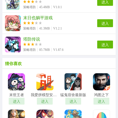
进入
策略塔防
45.4MB
V1.0.1
末日也躺平游戏
进入
策略塔防
41.3MB
V1.2.1
塔防传说
进入
策略塔防
85.7MB
V1.87.6
猜你喜欢
末世王者
我爱拼模型安卓版
猛鬼宿舍最新版
鸿图之下
进入
进入
进入
进入