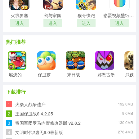
火线要塞
剑与家园
猴哥快跑
彩蛋视频壁纸手机版
进入
进入
进入
进入
热门推荐
燃烧的蔬菜2正版
保卫萝卜3最新版
末日战线最新版
邪恶古堡
武侠
下载排行
1
火柴人战争遗产
192.0MB
2
王国保卫战6 4.2.25
9.0MB
3
帝国军团罗马内置修改器版 v2.8.2
130.0MB
4
文明时代2虚无6.0最新版
276.4MB