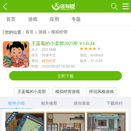
首页
游戏
应用
专题
游戏
应用
专题
首页
>
游戏
> 模拟经营
您的位置：
角色扮演
射击枪战
策略塔防
3697款应用
王蓝莓的小卖部2025年 V1.0.24
1597款应用
1789款应用
大小：233.5MB
语言：简体中文
系统：Android
休闲益智
动作闯关
冒险解谜
类别：
模拟经营
版本：V1.0.24
时间：2025/08/29 16:56:46
13387款应用
2196款应用
3007款应用
立即下载
赛车竞速
卡牌对战
体育运动
王蓝莓的小卖部
模拟经营游戏
怀旧风格游戏
1072款应用
418款应用
568款应用
软件介绍
相关推荐
猜你喜欢
下载排行
音乐舞蹈
模拟经营
传奇手游
269款应用
2716款应用
515款应用