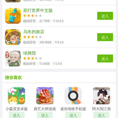
苏打世界中文版
进入
模拟经营
43.7MB
V10.8.6
乌冬的旅店
进入
模拟经营
399.9MB
V9.4.0
绿拇指
进入
模拟经营
55.6MB
V1.0.0
猜你喜欢
小森灵安卓版
厨艺大师游戏
迷你地铁手机版
阿大闯江湖
进入
进入
进入
进入