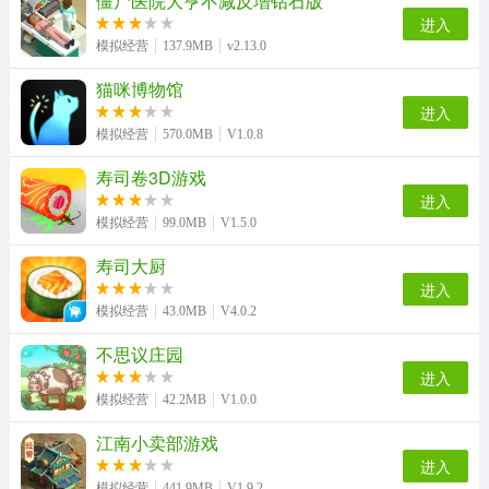
僵尸医院大亨不减反增钻石版
进入
模拟经营
137.9MB
v2.13.0
猫咪博物馆
进入
模拟经营
570.0MB
V1.0.8
寿司卷3D游戏
进入
模拟经营
99.0MB
V1.5.0
寿司大厨
进入
模拟经营
43.0MB
V4.0.2
不思议庄园
进入
模拟经营
42.2MB
V1.0.0
江南小卖部游戏
进入
模拟经营
441.9MB
V1.9.2