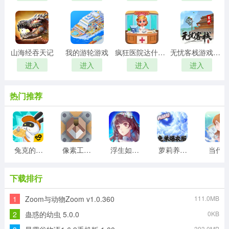
山海经吞天记
我的游轮游戏
疯狂医院达什医生
无忧客栈游戏红包版
进入
进入
进入
进入
热门推荐
兔克的餐厅游戏
像素工厂模组最新版
浮生如梦亦如烟游戏版
萝莉养成计划
当代
下载排行
1
Zoom与动物Zoom v1.0.360
111.0MB
2
蛊惑的幼虫 5.0.0
0KB
393.0MB