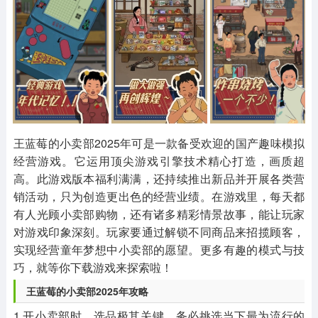
其他
游戏助手
MOD游戏
1654款应用
515款应用
1056款应用
王蓝莓的小卖部2025年可是一款备受欢迎的国产趣味模拟
经营游戏。它运用顶尖游戏引擎技术精心打造，画质超
高。此游戏版本福利满满，还持续推出新品并开展各类营
销活动，只为创造更出色的经营业绩。在游戏里，每天都
有人光顾小卖部购物，还有诸多精彩情景故事，能让玩家
对游戏印象深刻。玩家要通过解锁不同商品来招揽顾客，
实现经营童年梦想中小卖部的愿望。更多有趣的模式与技
巧，就等你下载游戏来探索啦！
王蓝莓的小卖部2025年
攻略
1.开小卖部时，选品极其关键，务必挑选当下最为流行的