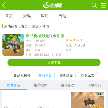
首页
游戏
应用
专题
游戏
应用
专题
首页
>
游戏
> 其他
您的位置：
角色扮演
射击枪战
策略塔防
3697款应用
废品机械师无限金币版
1597款应用
1789款应用
大小：221.6MB
语言：简体中文
系统：Android
休闲益智
动作闯关
冒险解谜
类别：
其他
版本：
时间：2025/08/29 17:18:07
13387款应用
2196款应用
3007款应用
立即下载
赛车竞速
卡牌对战
体育运动
废品机械师
开放世界
模拟建设
沙盒元素
1072款应用
418款应用
568款应用
3D卡通风格
软件介绍
相关推荐
猜你喜欢
下载排行
音乐舞蹈
模拟经营
传奇手游
269款应用
2716款应用
515款应用