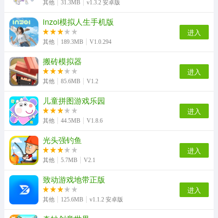
其他
31.3MB
v1.3.2 安卓版
inzoi模拟人生手机版
进入
其他
189.3MB
V1.0.294
搬砖模拟器
进入
其他
85.6MB
V1.2
儿童拼图游戏乐园
进入
其他
44.5MB
V1.8.6
光头强钓鱼
进入
其他
5.7MB
V2.1
致动游戏地带正版
进入
其他
125.6MB
v1.1.2 安卓版