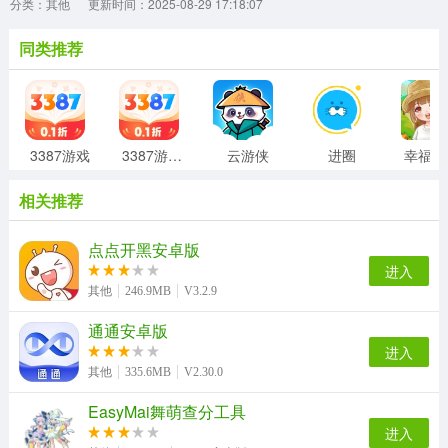
分类：其他
更新时间：2025-08-29 17:18:07
同类推荐
3387游戏
3387游戏盒子
云游侠
进圈
相关推荐
点点开黑安卓版
进入
其他
246.9MB
V3.2.9
通通安卓版
进入
其他
335.6MB
V2.30.0
EasyMai舞萌查分工具
进入