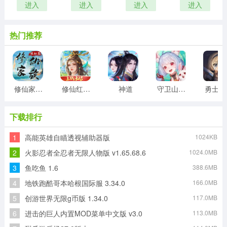
进入
进入
进入
进入
热门推荐
修仙家族模拟器折相思最新版
修仙红包版
神道
守卫山海封神
勇
下载排行
1
高能英雄自瞄透视辅助器版
1024KB
2
火影忍者全忍者无限人物版 v1.65.68.6
1024.0MB
3
鱼吃鱼 1.6
388.6MB
4
地铁跑酷哥本哈根国际服 3.34.0
166.0MB
5
创游世界无限g币版 1.34.0
117.0MB
6
进击的巨人内置MOD菜单中文版 v3.0
113.0MB