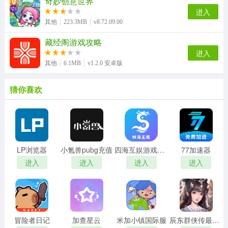
奇妙创意世界
进入
其他
223.3MB
v8.72.09.00
藏经阁游戏攻略
进入
其他
6.1MB
v1.2.0 安卓版
猜你喜欢
LP浏览器
小氪兽pubg充值
四海互娱游戏平台
77加速器
进入
进入
进入
进入
冒险者日记
加查星云
米加小镇国际服
辰东群侠传最新版