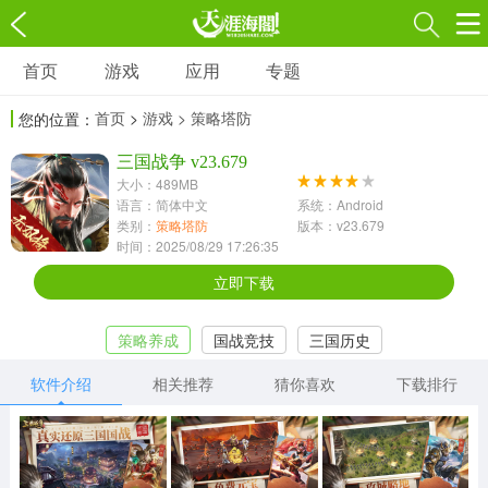
首页
游戏
应用
专题
游戏
应用
专题
首页
>
游戏
> 策略塔防
您的位置：
角色扮演
射击枪战
策略塔防
3697款应用
三国战争 v23.679
1597款应用
1789款应用
大小：489MB
语言：简体中文
系统：Android
休闲益智
动作闯关
冒险解谜
类别：
策略塔防
版本：v23.679
时间：2025/08/29 17:26:35
13387款应用
2196款应用
3007款应用
立即下载
赛车竞速
卡牌对战
体育运动
策略养成
国战竞技
三国历史
1072款应用
418款应用
568款应用
软件介绍
相关推荐
猜你喜欢
下载排行
音乐舞蹈
模拟经营
传奇手游
269款应用
2716款应用
515款应用