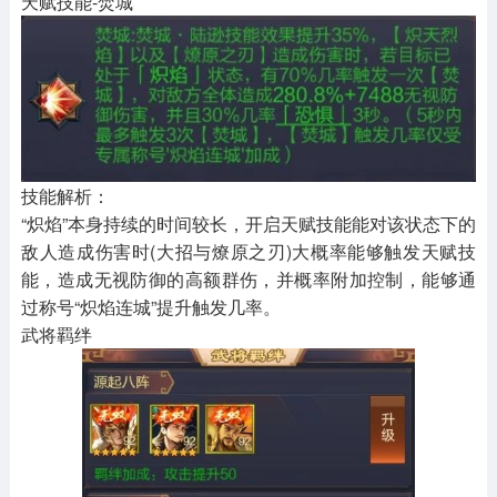
天赋技能-焚城
技能解析：
“炽焰”本身持续的时间较长，开启天赋技能能对该状态下的
敌人造成伤害时(大招与燎原之刃)大概率能够触发天赋技
能，造成无视防御的高额群伤，并概率附加控制，能够通
过称号“炽焰连城”提升触发几率。
武将羁绊