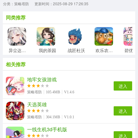
分类：策略塔防
更新时间：2025-08-29 17:26:35
同类推荐
异尘达米拉
我的茶园
战匠杜沃
欢乐农场2中文版
相关推荐
地牢女孩游戏
进入
策略塔防
105.4MB
V1.4.6
天选英雄
进入
策略塔防
304.1MB
V1.0.1
一线生机3d手机版
进入