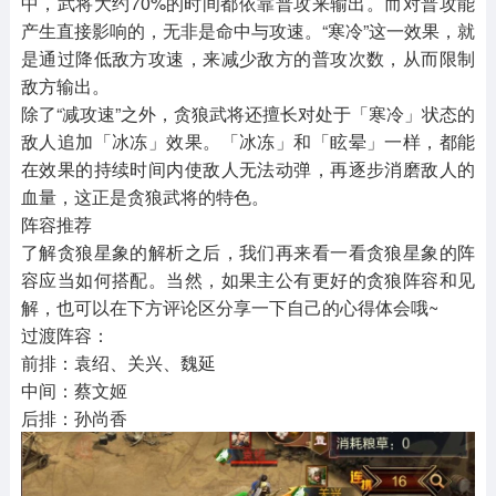
中，武将大约70%的时间都依靠普攻来输出。而对普攻能
产生直接影响的，无非是命中与攻速。“寒冷”这一效果，就
是通过降低敌方攻速，来减少敌方的普攻次数，从而限制
敌方输出。
除了“减攻速”之外，贪狼武将还擅长对处于「寒冷」状态的
敌人追加「冰冻」效果。「冰冻」和「眩晕」一样，都能
在效果的持续时间内使敌人无法动弹，再逐步消磨敌人的
血量，这正是贪狼武将的特色。
阵容推荐
了解贪狼星象的解析之后，我们再来看一看贪狼星象的阵
容应当如何搭配。当然，如果主公有更好的贪狼阵容和见
解，也可以在下方评论区分享一下自己的心得体会哦~
过渡阵容：
前排：袁绍、关兴、魏延
中间：蔡文姬
后排：孙尚香