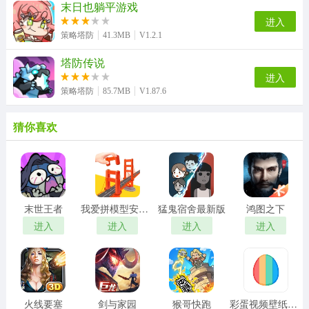
末日也躺平游戏
进入
策略塔防
41.3MB
V1.2.1
塔防传说
进入
策略塔防
85.7MB
V1.87.6
猜你喜欢
末世王者
我爱拼模型安卓版
猛鬼宿舍最新版
鸿图之下
进入
进入
进入
进入
火线要塞
剑与家园
猴哥快跑
彩蛋视频壁纸手机版