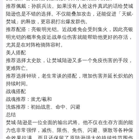
推荐佩戴：
孙膑兵法
。如果没有人抢这件真武的话给焚城
陆逊也是不错的选择。不仅能叠加攻击，还能促进「天赋-
焚城」的释放，更容易打出爆发群伤。
推荐配搭：
亮银明光铠
。近战难免会受到集火，因此亮银
明光铠的概率免疫近战单位伤害就能帮助他更好的存活，
尤其是在对阵枪骑阵容时。
美人搭配
推荐选择
太史歆
，让焚城陆逊又多一个免疫伤害的手段，
更难阵亡。
推荐选择
钟琰
，老生常谈的搭配，增加伤害并延长炽焰的
持续时间。
战魂搭配
战魂推荐：蚩尤/羲和
洗炼推荐：初始战意、命中、闪避
总结
焚城·陆逊是一位全面的输出武将。他不仅在生存方面的能
力也非常强悍，减伤、限伤、免伤、闪避、驱散等各种保
命效果拉满，而且还保留了原陆逊强大的持续性范围伤