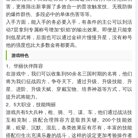
害，更推陈出新掌握了多效合一的普攻触发技、无视防御
的爆炸群伤、多段必中的单体伤害等等。
入手方面，能入手的务必要入手，有条件的主公可以到活
动7层拿到专属称号增加“炽焰”的输出效果。即便是只能拿
到低星武将，后面也可以通过金碎片慢慢升星，没有称号
他的强度也比大多数金将都要高。
游戏特色
1、华丽伙伴阵容
在游戏中，我们可以收集到50余名三国时期的名将，他们
将为我们征战四方，争夺天下。通过升级、升级技能、升
星、进阶、升级天赋、穿戴宝物、培养神器等方式，可以
提升武将能力。
2、5大职业，技能绚丽
游戏共有5大兵种，枪、骑、弓、谋、车，他们通过战法技
互相克制，搭配合理阵容方是取胜关键。200个技能效
果，眩晕、沉默、混乱，各类效果应有尽有，丰富的技能
搭配衍生出充满乐趣的战斗，这样的设定更加考验操作者