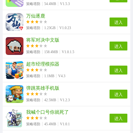
策略塔防
54.4MB
V1.5.3
万仙逐鹿
进入
策略塔防
1.23GB
V1.0.23
将军对决中文版
进入
策略塔防
158.4MB
V1.0.1.5
超市经理模拟器
进入
策略塔防
1.1MB
V4.3
弹跳英雄手机版
进入
策略塔防
42.5MB
V1.2.3
我喊个口号你就死了
进入
策略塔防
45.4MB
V1.0.1