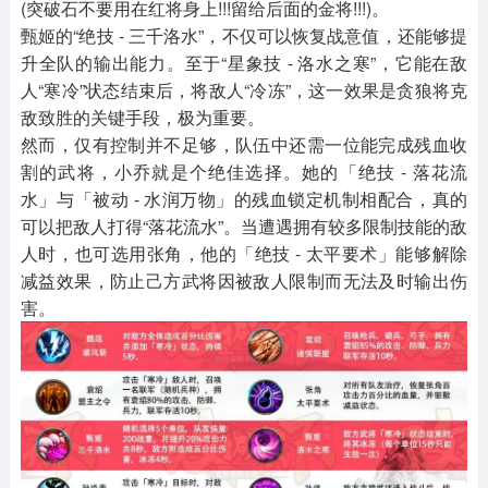
(突破石不要用在红将身上!!!留给后面的金将!!!)。
甄姬的“绝技 - 三千洛水”，不仅可以恢复战意值，还能够提
升全队的输出能力。至于“星象技 - 洛水之寒”，它能在敌
人“寒冷”状态结束后，将敌人“冷冻”，这一效果是贪狼将克
敌致胜的关键手段，极为重要。
然而，仅有控制并不足够，队伍中还需一位能完成残血收
割的武将，小乔就是个绝佳选择。她的「绝技 - 落花流
水」与「被动 - 水润万物」的残血锁定机制相配合，真的
可以把敌人打得“落花流水”。当遭遇拥有较多限制技能的敌
人时，也可选用张角，他的「绝技 - 太平要术」能够解除
减益效果，防止己方武将因被敌人限制而无法及时输出伤
害。