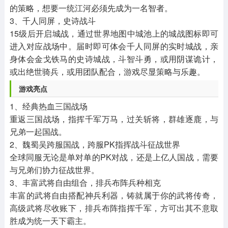
的策略，想要一统江河必须先成为一名智者。
3、千人同屏，史诗战斗
15级后开启城战，通过世界地图中城池上的城战图标即可
进入对应战场中。届时即可体会千人同屏的实时城战，亲
身体会金戈铁马的史诗城战，斗智斗勇，或用阴谋诡计，
或出绝世骑兵，或用团队配合，游戏尽显策略与乐趣。
游戏亮点
1、经典热血三国战场
重返三国战场，指挥千军万马，过关斩将，群雄逐鹿，与
兄弟一起国战。
2、魏蜀吴跨服国战，跨服PK指挥战斗征战世界
全球同服无论是单对单的PK对战，还是上亿人国战，需要
与兄弟们协力征战世界。
3、丰富武将自由组合，排兵布阵兵种相克
丰富的武将自由搭配神兵利器，铸就属于你的武将传奇，
高级武将尽收账下，排兵布阵指挥千军，方可出其不意取
胜成为统一天下霸主。