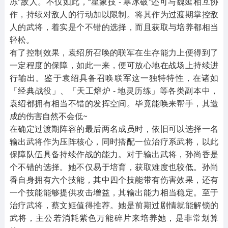
冻”敌人。不仅如此，“星象技 - 寒冰破”还可与魏延相互协
作，持续对敌人的行动加以限制。将其作为过渡期掌控敌
人的武将，着实是个不错的选择，而且获取与培养都相当
轻松。
有了控制效果，袁绍所召唤的联军在生存能力上便得到了
一定程度的保障，如此一来，便可放心地在战场上持续进
行输出。鉴于袁绍具备召唤联军这一独特特性，在诸如
「经典战役」、「天工熔炉 - 地灵历练」等各类副本中，
袁绍都拥有相当不错的发挥空间。毕竟能唤来帮手，其造
成的伤害自然不会低~
在确定过渡期阵容的最后两名成员时，依旧可以选择一名
输出武将作为压阵核心，同时搭配一位治疗系武将，以此
保障队伍具备持续作战的能力。对于输出武将，孙尚香是
个不错的选择。她不仅易于培育，获取难度也较低。孙尚
香自身拥有六个技能，其中四个技能带有伤害效果，还有
一个技能能够提供攻击增益，其输出能力相当稳定。至于
治疗武将，蔡文姬值得推荐。她是前期过剧情就能解锁的
武将，主公若消耗紫色万能碎片来培养她，是非常划算