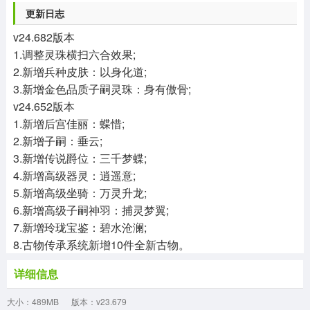
更新日志
v24.682版本
1.调整灵珠横扫六合效果;
2.新增兵种皮肤：以身化道;
3.新增金色品质子嗣灵珠：身有傲骨;
v
24.652版本
1.新增后宫佳丽：蝶惜;
2.新增子嗣：垂云;
3.新增传说爵位：三千梦蝶;
4.新增高级器灵：逍遥意;
5.新增高级坐骑：万灵升龙;
6.新增高级子嗣神羽：捕灵梦翼;
7.新增玲珑宝鉴：碧水沧澜;
8.古物传承系统新增10件全新古物。
详细信息
大小：489MB
版本：v23.679