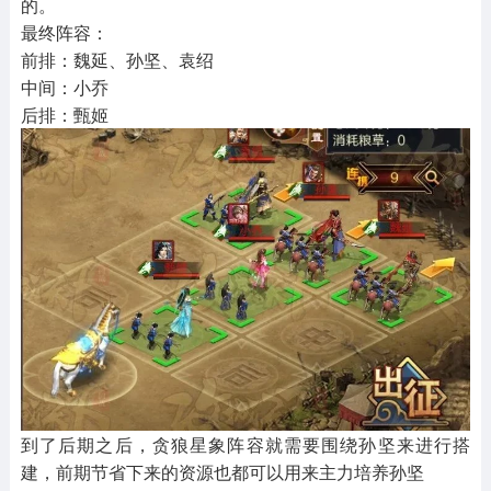
的。
最终阵容：
前排：魏延、孙坚、袁绍
中间：小乔
后排：甄姬
到了后期之后，贪狼星象阵容就需要围绕
孙坚
来进行搭
建，
前期节省下来的资源也都可以用来主力培养孙坚