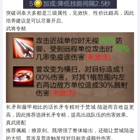
突破词条大多都是三级属性，见效快、性价比颇高，因此
培养建议是可以尽量开启。
武将专精
长矛和藤甲相比的话长矛专精对于焚城·陆逊而言收益更
高，因此推荐选择长矛专精，提高出战队伍的伤害效果。
真武搭配
推荐佩戴：
燎原剑
。既增强了整体输出，还能让焚城陆逊
的大招、普攻及普攻触发技对目标造成额外伤害。