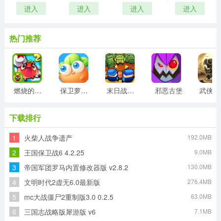
进入
进入
进入
进入
热门推荐
燃烧的蔬菜2正版
保卫萝卜3最新版
末日战线最新版
邪恶古堡
武侠
下载排行
1
火柴人战争遗产
192.0MB
2
王国保卫战6 4.2.25
9.0MB
3
帝国军团罗马内置修改器版 v2.8.2
130.0MB
4
文明时代2虚无6.0最新版
276.4MB
5
mc大战僵尸2重制版3.0 0.2.5
63.0MB
6
三国志战略版犀游版 v6
7.1MB