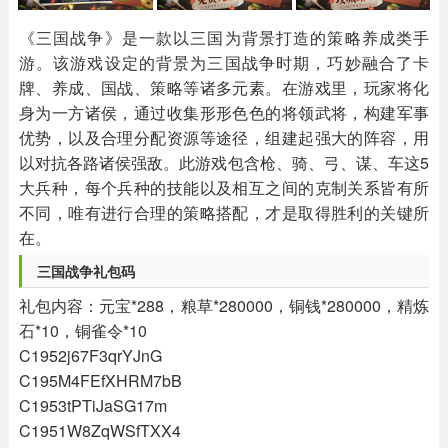
其他
游戏助手
MOD游戏
1654款应用
515款应用
1056款应用
《三国战争》是一款以三国为背景打造的策略养成类手
游。该游戏设定的背景为三国战争时期，巧妙融合了卡
牌、养成、国战、策略等诸多元素。在游戏里，玩家将化
身为一方诸侯，通过收集形形色色的将领武将，构建军事
优势，以及合理分配资源等途径，组建起强大的阵容，用
以对抗各路诸侯强敌。此游戏包含枪、骑、弓、谋、车这5
大兵种，每个兵种的技能以及相互之间的克制关系皆有所
不同，唯有进行合理的策略搭配，才是取得胜利的关键所
在。
三国战争
礼包码
礼包内容：元宝*288，粮草*280000，铜钱*280000，精炼
石*10，铜雀令*10
C1952j67F3qrYJnG
C195M4FEfXHRM7bB
C1953tPTiJaSG17m
C1951W8ZqWSfTXX4