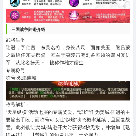
三国战争陆逊介绍
武将生平
陆逊，字伯言，东吴名将，身长八尺，面如美玉，继吕蒙
之后继任东吴都督，率军于夷陵击溃刘备率领的蜀国复仇
军，从此名扬天下，被称作雄才儒生。
专属称号
称号-炽焰连城
称号解析：
“天星纵横”活动七层的专属奖励。“炽焰”作为焚城·陆逊的主
要输出手段，而称号可以让“炽焰”状态概率延续，且回复战
意。此外能让焚城·陆逊开大时获得2秒无敌，并增加【熟
读兵法】、【焚城】的触发几率，十分强力。