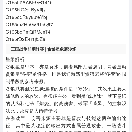
C195LeAAKFGR1415
C195NQ2grByViijy
C195q5R8y86teYbj
C195mZRnGV9TeQ97
C195bgPntQRMJnT4
C195rD2E4r1jf5Za
三国战争
前期阵容 | 贪狼星象寒沙场
星象解析
贪狼星是甲木，亦是癸水，前者属阳后者属阴，两者造就
贪狼星“多变”的性格，也是我们游戏里贪狼武将“多变”的限
制手段的参考来源。
贪狼武将触发星象连携的条件是「寒冷」，其效果主要为
降低敌人的攻速。有很多主公一看到是“减攻速”，就下意识
的认为和七杀「燃烧」的高伤害、破军「眩晕」的控制没
法比，那真是大错特错啦!
在游戏里，伤害来源主要就是普攻与技能这两种输出途
径，其中最为稳定的输出方式当属普通攻击。一场战斗