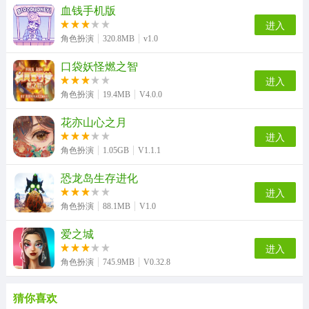
血钱手机版
进入
角色扮演
320.8MB
v1.0
口袋妖怪燃之智
进入
角色扮演
19.4MB
V4.0.0
花亦山心之月
进入
角色扮演
1.05GB
V1.1.1
恐龙岛生存进化
进入
角色扮演
88.1MB
V1.0
爱之城
进入
角色扮演
745.9MB
V0.32.8
猜你喜欢