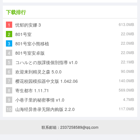
下载排行
1
忧郁的安娜 3
613.0MB
2
801号室
22.0MB
3
801号室小熊移植
22.0MB
4
801号室安卓版
22.0MB
5
コハルとの放課後個別指導 v1.0
22.1MB
6
欢迎来到精灵之森 5.0.0
90.0MB
7
樱花校园模拟器中文版 1.042.06
140.0MB
8
寄生都市 1.11.71
569.0MB
9
小巷子里的秘密事情 v1.0
4.7MB
10
山海经异兽录无限内购版 2.2.0
117.0MB
联系邮箱：2337258589@qq.com