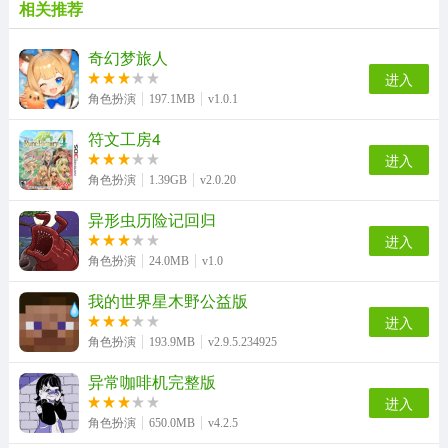
相关推荐
奇幻梦旅人
进入
角色扮演
197.1MB
v1.0.1
符文工房4
进入
角色扮演
1.39GB
v2.0.20
异形虫历险记回归
进入
角色扮演
24.0MB
v1.0
我的世界星木野公益版
进入
角色扮演
193.9MB
v2.9.5.234925
异常咖啡机完整版
进入
角色扮演
650.0MB
v4.2.5