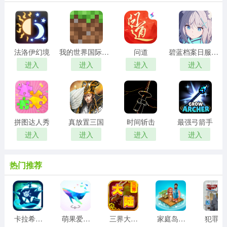
法洛伊幻境
我的世界国际服手机版
问道
碧蓝档案日服正版
进入
进入
进入
进入
拼图达人秀
真放置三国
时间斩击
最强弓箭手
进入
进入
进入
进入
热门推荐
卡拉希尔战记
萌果爱消除游戏
三界大陆手机版
家庭岛中文版
犯