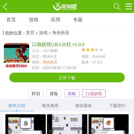
首页
游戏
应用
专题
游戏
应用
专题
首页
>
游戏
> 角色扮演
您的位置：
角色扮演
射击枪战
策略塔防
3697款应用
口袋妖怪GBA火红 v1.0.0
1597款应用
1789款应用
大小：127.8MB
语言：简体中文
系统：Android
休闲益智
动作闯关
冒险解谜
类别：
角色扮演
版本：v1.0.0
时间：2025/08/29 17:28:20
13387款应用
2196款应用
3007款应用
立即下载
赛车竞速
卡牌对战
体育运动
怀旧
冒险
策略
口袋妖怪
1072款应用
418款应用
568款应用
软件介绍
相关推荐
猜你喜欢
下载排行
音乐舞蹈
模拟经营
传奇手游
269款应用
2716款应用
515款应用