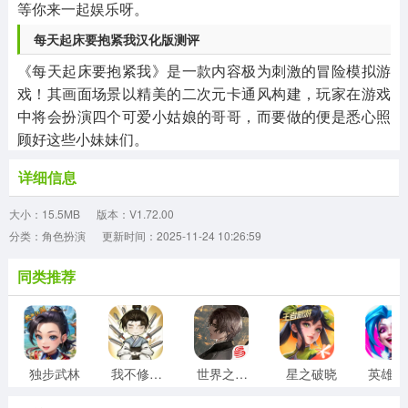
等你来一起娱乐呀。
每天起床要抱紧我汉化版测评
《每天起床要抱紧我》是一款内容极为刺激的冒险模拟游
戏！其画面场景以精美的二次元卡通风构建，玩家在游戏
中将会扮演四个可爱小姑娘的哥哥，而要做的便是悉心照
顾好这些小妹妹们。
详细信息
大小：15.5MB
版本：V1.72.00
分类：角色扮演
更新时间：2025-11-24 10:26:59
同类推荐
独步武林
我不修仙只练剑
世界之外官服
星之破晓
英