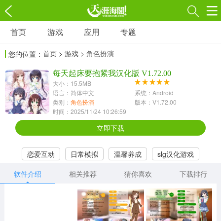
首页
游戏
应用
专题
游戏
应用
专题
首页
>
游戏
> 角色扮演
您的位置：
角色扮演
射击枪战
策略塔防
3697款应用
每天起床要抱紧我汉化版 V1.72.00
1597款应用
1789款应用
大小：15.5MB
语言：简体中文
系统：Android
休闲益智
动作闯关
冒险解谜
类别：
角色扮演
版本：V1.72.00
时间：2025/11/24 10:26:59
13387款应用
2196款应用
3007款应用
立即下载
赛车竞速
卡牌对战
体育运动
恋爱互动
日常模拟
温馨养成
slg汉化游戏
1072款应用
418款应用
568款应用
软件介绍
相关推荐
猜你喜欢
下载排行
音乐舞蹈
模拟经营
传奇手游
269款应用
2716款应用
515款应用