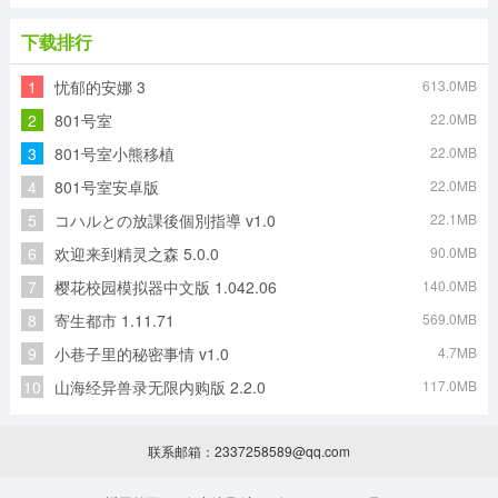
下载排行
1
忧郁的安娜 3
613.0MB
2
801号室
22.0MB
3
801号室小熊移植
22.0MB
4
801号室安卓版
22.0MB
5
コハルとの放課後個別指導 v1.0
22.1MB
6
欢迎来到精灵之森 5.0.0
90.0MB
7
樱花校园模拟器中文版 1.042.06
140.0MB
8
寄生都市 1.11.71
569.0MB
9
小巷子里的秘密事情 v1.0
4.7MB
10
山海经异兽录无限内购版 2.2.0
117.0MB
联系邮箱：2337258589@qq.com