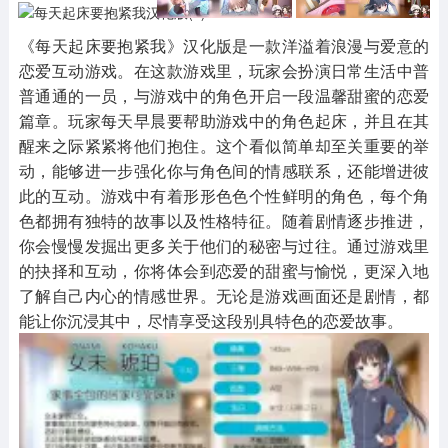
其他
游戏助手
MOD游戏
1654款应用
515款应用
1056款应用
《每天起床要抱紧我》汉化版是一款洋溢着浪漫与爱意的
恋爱互动游戏。在这款游戏里，玩家会扮演日常生活中普
普通通的一员，与游戏中的角色开启一段温馨甜蜜的恋爱
篇章。玩家每天早晨要帮助游戏中的角色起床，并且在其
醒来之际紧紧将他们抱住。这个看似简单却至关重要的举
动，能够进一步强化你与角色间的情感联系，还能增进彼
此的互动。游戏中有着形形色色个性鲜明的角色，每个角
色都拥有独特的故事以及性格特征。随着剧情逐步推进，
你会慢慢发掘出更多关于他们的秘密与过往。通过游戏里
的抉择和互动，你将体会到恋爱的甜蜜与愉悦，更深入地
了解自己内心的情感世界。无论是游戏画面还是剧情，都
能让你沉浸其中，尽情享受这段别具特色的恋爱故事。