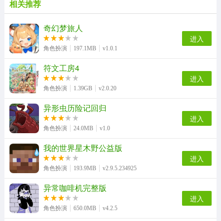
相关推荐
奇幻梦旅人
进入
角色扮演
197.1MB
v1.0.1
符文工房4
进入
角色扮演
1.39GB
v2.0.20
异形虫历险记回归
进入
角色扮演
24.0MB
v1.0
我的世界星木野公益版
进入
角色扮演
193.9MB
v2.9.5.234925
异常咖啡机完整版
进入
角色扮演
650.0MB
v4.2.5