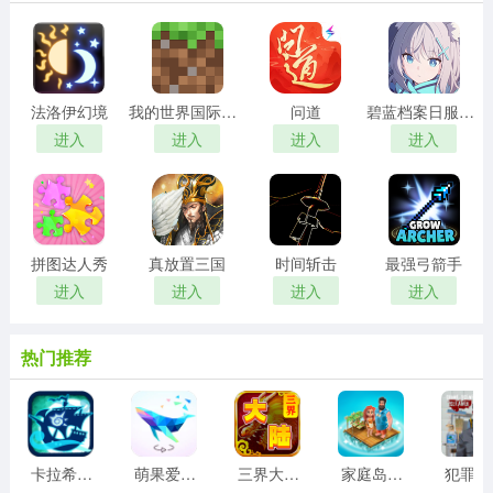
法洛伊幻境
我的世界国际服手机版
问道
碧蓝档案日服正版
进入
进入
进入
进入
拼图达人秀
真放置三国
时间斩击
最强弓箭手
进入
进入
进入
进入
热门推荐
卡拉希尔战记
萌果爱消除游戏
三界大陆手机版
家庭岛中文版
犯