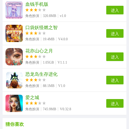
血钱手机版
进入
角色扮演
320.8MB
v1.0
口袋妖怪燃之智
进入
角色扮演
19.4MB
V4.0.0
花亦山心之月
进入
角色扮演
1.05GB
V1.1.1
恐龙岛生存进化
进入
角色扮演
88.1MB
V1.0
爱之城
进入
角色扮演
745.9MB
V0.32.8
猜你喜欢