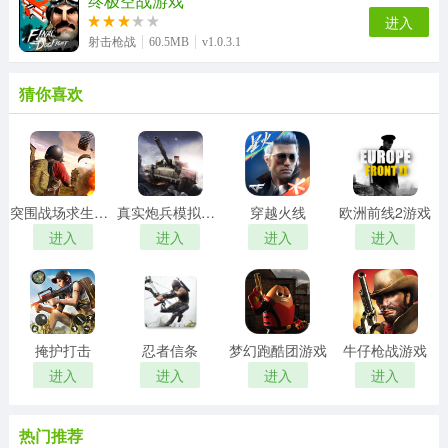
终极空战游戏
进入
射击枪战
60.5MB
v1.0.3.1
猜你喜欢
突围战场求生行动游戏
真实炮兵模拟游戏
穿越火线
欧洲前线2游戏
进入
进入
进入
进入
掩护打击
忍者信条
梦幻跑酷团游戏
牛仔枪战游戏
进入
进入
进入
进入
热门推荐