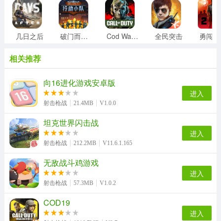
几日之后
破门而入行动小队
Cod Warzone
全民突击
勇
相关推荐
向16进化游戏安卓版
进入
射击枪战
21.4MB
V1.0.0
坦克世界闪击战
进入
射击枪战
212.2MB
V11.6.1.165
无敌战斗鸡游戏
进入
射击枪战
57.3MB
V1.0.2
COD19
进入