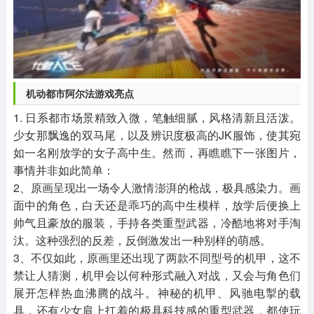
机动都市阿尔法游戏亮点
1. 日系都市场景精致入微，笔触细腻，风格清新且活泼。
少女那飘逸的双马尾，以及辨识度极高的JK服饰，使其宛
如一名刚放学的女子高中生。然而，再瞧瞧下一张图片，
事情并非如此简单：
2、原画呈现出一场令人激情澎湃的枪战，极具感染力。画
面中的角色，白天还是乖巧的高中生模样，放学后便换上
帅气且豪放的服装，手持各类重型武器，冷酷地将对手淘
汰。这种强烈的反差，反倒激发出一种别样的萌感。
3、不仅如此，原画里还出现了两款不同型号的机甲，这不
禁让人猜测，机甲会以何种形式融入对战，又会与角色们
展开怎样热血沸腾的战斗。神秘的机甲、风驰电掣的载
具，还有少女肩上扛着的极具科技感的重型武器，都使玩