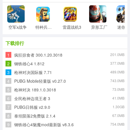
空军x战争
特种兵王游戏
雷霆战机3
异形工厂
迷
下载排行
1
疯狂掠食者 300.1.20.3018
201.0MB
2
钢铁雄心4 1.812
377.0MB
3
枪神对决国际服 7.71
489.0MB
4
PUBG Mobile轻量版 v0.27.0
743.0MB
5
枪神对决 189.1.0.3018
73.0MB
6
全民枪神边境王者 3
41.0MB
7
PUBG日韩服 v2.9.0
1.30GB
8
泰坦陨落2免费版 2.1.4
67.0MB
9
钢铁雄心4魅魔mod最新版 v8.3.6
754.0MB