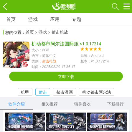
首页
游戏
应用
专题
游戏
应用
专题
首页
>
游戏
> 射击枪战
您的位置：
角色扮演
射击枪战
策略塔防
3697款应用
机动都市阿尔法国际服 v1.0.17214
1597款应用
1789款应用
大小：2GB
语言：简体中文
系统：Android
休闲益智
动作闯关
冒险解谜
类别：
射击枪战
版本：v1.0.17214
时间：2025/08/29 17:36:17
13387款应用
2196款应用
3007款应用
立即下载
赛车竞速
卡牌对战
体育运动
机甲
射击
都市漫画
机动都市阿尔法
1072款应用
418款应用
568款应用
软件介绍
相关推荐
猜你喜欢
下载排行
音乐舞蹈
模拟经营
传奇手游
269款应用
2716款应用
515款应用