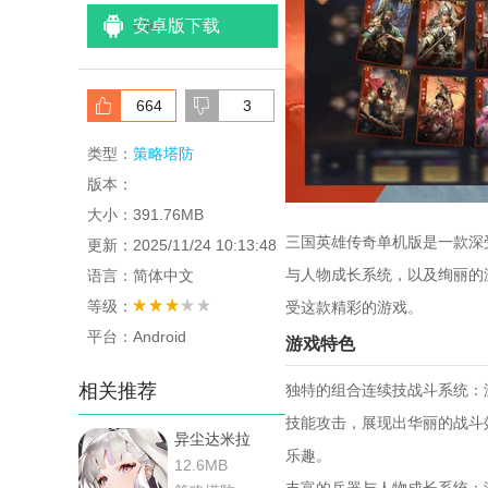
安卓版下载
<
/li>
664
3
类型：
策略塔防
版本：
大小：391.76MB
三国英雄传奇单机版是一款深
更新：2025/11/24 10:13:48
与人物成长系统，以及绚丽的
语言：简体中文
等级：
受这款精彩的游戏。
平台：Android
‌游戏特色‌
相关推荐
‌独特的组合连续技战斗系统
技能攻击，展现出华丽的战斗
异尘达米拉
乐趣。
12.6MB