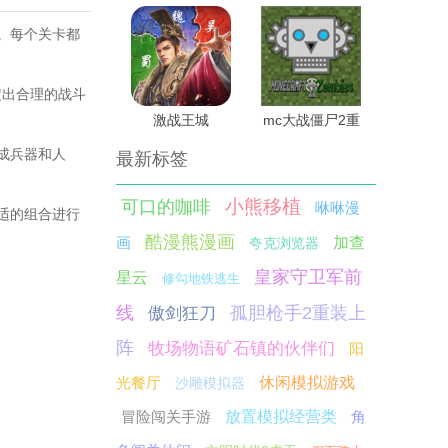
。每个关卡都
定出合理的战斗
激战王城
mc大战僵尸2重
制版3.0
成兵器和人
最新标签
小熊移植
可口的咖啡
咻咻漫
适的组合进行
酷漫熊漫画
画
加查
夸克浏览器
皇家守卫军前
星云
修勾地铁逃生
线
孤胆枪手2重装上
傲剑狂刀
阵
牧场物语矿石镇的伙伴们
阳
光餐厅
休闲模拟游戏
沙雕模拟器
冒险闯关手游
放置模拟经营类
角