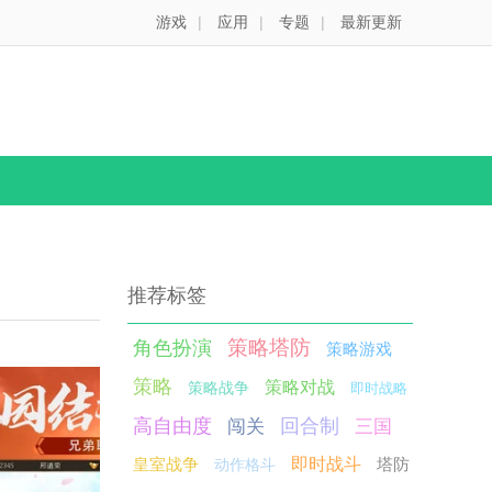
游戏
|
应用
|
专题
|
最新更新
推荐标签
策略塔防
角色扮演
策略游戏
策略
策略对战
策略战争
即时战略
高自由度
回合制
闯关
三国
皇室战争
即时战斗
塔防
动作格斗