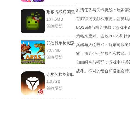
‌剧情任务与关卡挑战‌：玩
甜瓜游乐场国际
服
有独特的挑战和难度，需要玩
137.6MB
策略塔防
‌BOSS战与精英挑战‌：游
策略来应对。击败BOSS和
部落战争模拟器
‌兵器与人物养成‌：玩家可
79.9MB
物，提升他们的属性和技能。
策略塔防
‌自由组合与搭配‌：游戏中
战斗。不同的组合和搭配会带
无尽的拉格朗日
百度版
1.85GB
策略塔防