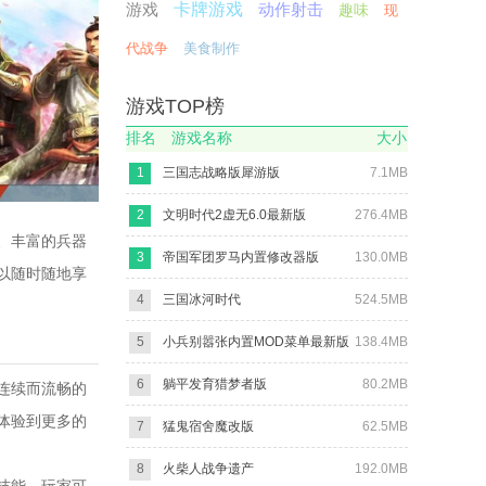
游戏
卡牌游戏
动作射击
趣味
现
代战争
美食制作
游戏TOP榜
排名
游戏名称
大小
1
三国志战略版犀游版
7.1MB
2
文明时代2虚无6.0最新版
276.4MB
、丰富的兵器
3
帝国军团罗马内置修改器版
130.0MB
以随时随地享
4
三国冰河时代
524.5MB
5
小兵别嚣张内置MOD菜单最新版
138.4MB
6
躺平发育猎梦者版
80.2MB
连续而流畅的
体验到更多的
7
猛鬼宿舍魔改版
62.5MB
8
火柴人战争遗产
192.0MB