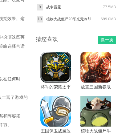
技能。玩家可
9
战争雷霆
77.5MB
视觉效果。这
10
植物大战僵尸20阳光无冷却
699.0MB
中扮演这些英
猜您喜欢
换一换
策略选择合适
以在任何时
将军的荣耀太平
放置三国新春版
洋战争HD无限
仅丰富了游戏的
勋章版
案和阵容搭
阵容。
王国保卫战魔改
植物大战僵尸牛
版
头指导版