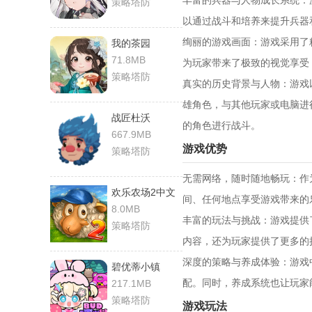
‌丰富的兵器与人物成长系统
策略塔防
以通过战斗和培养来提升兵器
‌绚丽的游戏画面‌：游戏采
我的茶园
71.8MB
为玩家带来了极致的视觉享受
策略塔防
‌真实的历史背景与人物‌：
雄角色，与其他玩家或电脑进
战匠杜沃
的角色进行战斗。
667.9MB
‌游戏优势‌
策略塔防
‌无需网络，随时随地畅玩‌
欢乐农场2中文
间、任何地点享受游戏带来的
版
8.0MB
‌丰富的玩法与挑战‌：游戏提
策略塔防
内容，还为玩家提供了更多的
‌深度的策略与养成体验‌：
碧优蒂小镇
配。同时，养成系统也让玩家
217.1MB
策略塔防
‌游戏玩法‌