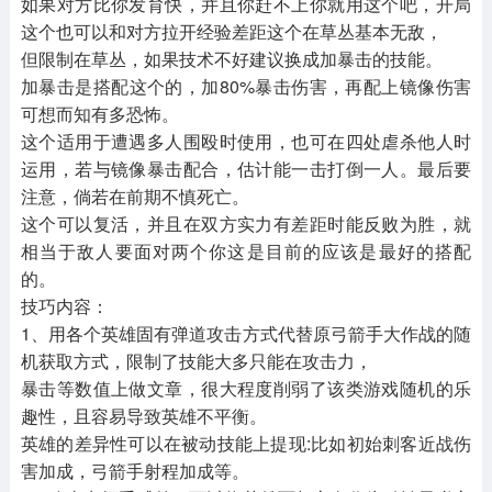
如果对方比你发育快，并且你赶不上你就用这个吧，开局
这个也可以和对方拉开经验差距这个在草丛基本无敌，
但限制在草丛，如果技术不好建议换成加暴击的技能。
加暴击是搭配这个的，加80%暴击伤害，再配上镜像伤害
可想而知有多恐怖。
这个适用于遭遇多人围殴时使用，也可在四处虐杀他人时
运用，若与镜像暴击配合，估计能一击打倒一人。最后要
注意，倘若在前期不慎死亡。
这个可以复活，并且在双方实力有差距时能反败为胜，就
相当于敌人要面对两个你这是目前的应该是最好的搭配
的。
技巧内容：
1、用各个英雄固有弹道攻击方式代替原弓箭手大作战的随
机获取方式，限制了技能大多只能在攻击力，
暴击等数值上做文章，很大程度削弱了该类游戏随机的乐
趣性，且容易导致英雄不平衡。
英雄的差异性可以在被动技能上提现:比如初始刺客近战伤
害加成，弓箭手射程加成等。