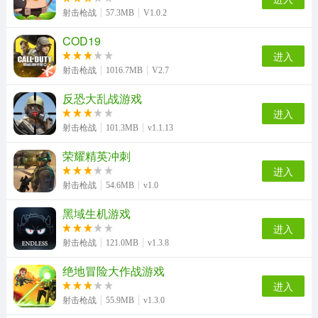
射击枪战
57.3MB
V1.0.2
COD19
进入
射击枪战
1016.7MB
V2.7
反恐大乱战游戏
进入
射击枪战
101.3MB
v1.1.13
荣耀精英冲刺
进入
射击枪战
54.6MB
v1.0
黑域生机游戏
进入
射击枪战
121.0MB
v1.3.8
绝地冒险大作战游戏
进入
射击枪战
55.9MB
v1.3.0