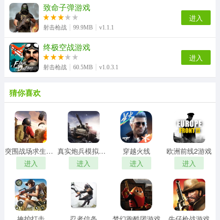
致命子弹游戏
进入
射击枪战
99.9MB
v1.1.1
终极空战游戏
进入
射击枪战
60.5MB
v1.0.3.1
猜你喜欢
突围战场求生行动游戏
真实炮兵模拟游戏
穿越火线
欧洲前线2游戏
进入
进入
进入
进入
掩护打击
忍者信条
梦幻跑酷团游戏
牛仔枪战游戏