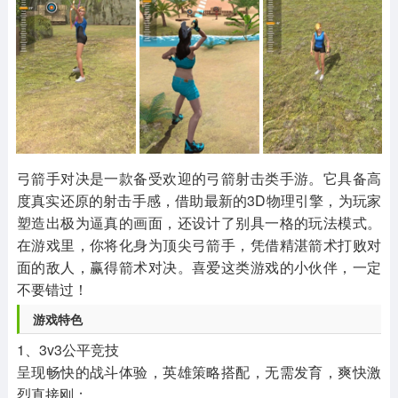
其他
游戏助手
MOD游戏
1654款应用
515款应用
1056款应用
弓箭手对决是一款备受欢迎的弓箭射击类手游。它具备高
度真实还原的射击手感，借助最新的3D物理引擎，为玩家
塑造出极为逼真的画面，还设计了别具一格的玩法模式。
在游戏里，你将化身为顶尖弓箭手，凭借精湛箭术打败对
面的敌人，赢得箭术对决。喜爱这类游戏的小伙伴，一定
不要错过！
游戏特色
1、3v3公平竞技
呈现畅快的战斗体验，英雄策略搭配，无需发育，爽快激
烈直接刚；