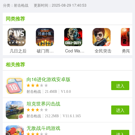
分类：射击枪战
更新时间：2025-08-29 17:40:53
同类推荐
几日之后
破门而入行动小队
Cod Warzone
全民突击
勇
相关推荐
向16进化游戏安卓版
进入
射击枪战
21.4MB
V1.0.0
坦克世界闪击战
进入
射击枪战
212.2MB
V11.6.1.165
无敌战斗鸡游戏
进入