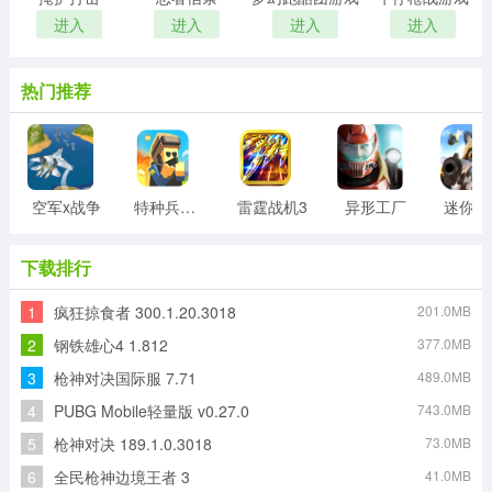
进入
进入
进入
进入
热门推荐
空军x战争
特种兵王游戏
雷霆战机3
异形工厂
迷
下载排行
1
疯狂掠食者 300.1.20.3018
201.0MB
2
钢铁雄心4 1.812
377.0MB
3
枪神对决国际服 7.71
489.0MB
4
PUBG Mobile轻量版 v0.27.0
743.0MB
5
枪神对决 189.1.0.3018
73.0MB
6
全民枪神边境王者 3
41.0MB