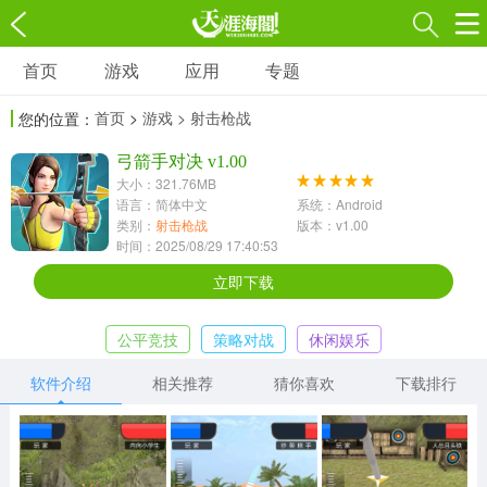
首页
游戏
应用
专题
游戏
应用
专题
首页
>
游戏
> 射击枪战
您的位置：
角色扮演
射击枪战
策略塔防
3697款应用
弓箭手对决 v1.00
1597款应用
1789款应用
大小：321.76MB
语言：简体中文
系统：Android
休闲益智
动作闯关
冒险解谜
类别：
射击枪战
版本：v1.00
时间：2025/08/29 17:40:53
13387款应用
2196款应用
3007款应用
立即下载
赛车竞速
卡牌对战
体育运动
公平竞技
策略对战
休闲娱乐
1072款应用
418款应用
568款应用
软件介绍
相关推荐
猜你喜欢
下载排行
音乐舞蹈
模拟经营
传奇手游
269款应用
2716款应用
515款应用