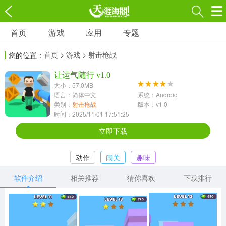
首页
游戏
应用
专题
游戏
应用
专题
首页
>
游戏
> 射击枪战
您的位置：
角色扮演
射击枪战
策略塔防
3697款应用
让运气随行 v1.0
1597款应用
1789款应用
大小：57.0MB
语言：简体中文
系统：Android
休闲益智
动作闯关
冒险解谜
类别：
射击枪战
版本：v1.0
时间：2025/11/01 17:51:25
13387款应用
2196款应用
3007款应用
立即下载
赛车竞速
卡牌对战
体育运动
动作
闯关
趣味
1072款应用
418款应用
568款应用
软件介绍
相关推荐
猜你喜欢
下载排行
音乐舞蹈
模拟经营
传奇手游
269款应用
2716款应用
515款应用