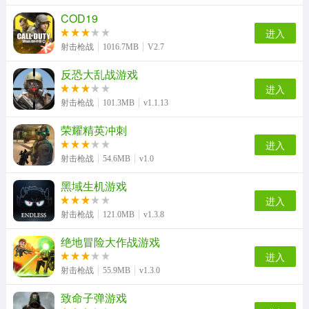
COD19
进入
射击枪战
1016.7MB
V2.7
反恐大乱战游戏
进入
射击枪战
101.3MB
v1.1.13
荣耀精英冲刺
进入
射击枪战
54.6MB
v1.0
黑域生机游戏
进入
射击枪战
121.0MB
v1.3.8
绝地冒险大作战游戏
进入
射击枪战
55.9MB
v1.3.0
致命子弹游戏