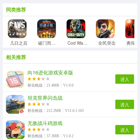
同类推荐
几日之后
破门而入行动小队
Cod Warzone
全民突击
勇
相关推荐
向16进化游戏安卓版
进入
射击枪战
21.4MB
V1.0.0
坦克世界闪击战
进入
射击枪战
212.2MB
V11.6.1.165
无敌战斗鸡游戏
进入
射击枪战
57.3MB
V1.0.2