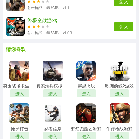
进入
射击枪战
99.9MB
v1.1.1
终极空战游戏
进入
射击枪战
60.5MB
v1.0.3.1
猜你喜欢
突围战场求生行动游戏
真实炮兵模拟游戏
穿越火线
欧洲前线2游戏
进入
进入
进入
进入
掩护打击
忍者信条
梦幻跑酷团游戏
牛仔枪战游戏
进入
进入
进入
进入