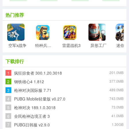
热门推荐
空军x战争
特种兵王游戏
雷霆战机3
异形工厂
迷
下载排行
1
疯狂掠食者 300.1.20.3018
201.0MB
2
钢铁雄心4 1.812
377.0MB
3
枪神对决国际服 7.71
489.0MB
4
PUBG Mobile轻量版 v0.27.0
743.0MB
5
枪神对决 189.1.0.3018
73.0MB
6
全民枪神边境王者 3
41.0MB
7
PUBG日韩服 v2.9.0
1.30GB