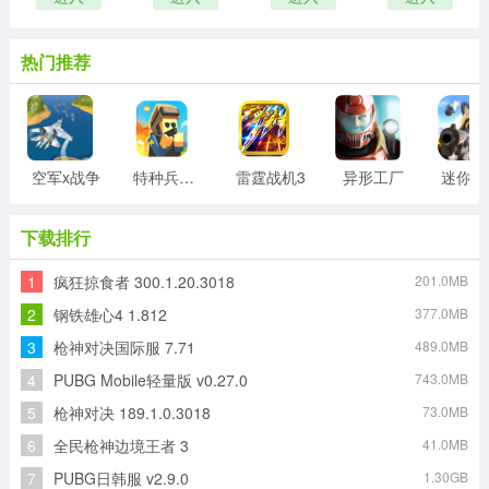
热门推荐
空军x战争
特种兵王游戏
雷霆战机3
异形工厂
迷
下载排行
1
疯狂掠食者 300.1.20.3018
201.0MB
2
钢铁雄心4 1.812
377.0MB
3
枪神对决国际服 7.71
489.0MB
4
PUBG Mobile轻量版 v0.27.0
743.0MB
5
枪神对决 189.1.0.3018
73.0MB
6
全民枪神边境王者 3
41.0MB
7
PUBG日韩服 v2.9.0
1.30GB