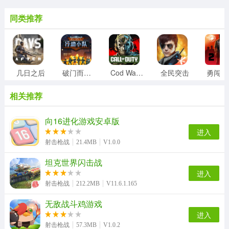
同类推荐
几日之后
破门而入行动小队
Cod Warzone
全民突击
勇
相关推荐
向16进化游戏安卓版
进入
射击枪战
21.4MB
V1.0.0
坦克世界闪击战
进入
射击枪战
212.2MB
V11.6.1.165
无敌战斗鸡游戏
进入
射击枪战
57.3MB
V1.0.2