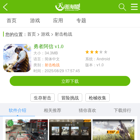
首页
游戏
应用
专题
游戏
应用
专题
首页
>
游戏
> 射击枪战
您的位置：
角色扮演
射击枪战
策略塔防
3697款应用
勇者阿信 v1.0
1597款应用
1789款应用
大小：34.3MB
语言：简体中文
系统：Android
休闲益智
动作闯关
冒险解谜
类别：
射击枪战
版本：v1.0
时间：2025/08/29 17:57:45
13387款应用
2196款应用
3007款应用
立即下载
赛车竞速
卡牌对战
体育运动
生存射击
冒险挑战
枪械收集
1072款应用
418款应用
568款应用
软件介绍
相关推荐
猜你喜欢
下载排行
音乐舞蹈
模拟经营
传奇手游
269款应用
2716款应用
515款应用