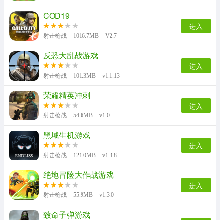
COD19
进入
射击枪战
1016.7MB
V2.7
反恐大乱战游戏
进入
射击枪战
101.3MB
v1.1.13
荣耀精英冲刺
进入
射击枪战
54.6MB
v1.0
黑域生机游戏
进入
射击枪战
121.0MB
v1.3.8
绝地冒险大作战游戏
进入
射击枪战
55.9MB
v1.3.0
致命子弹游戏