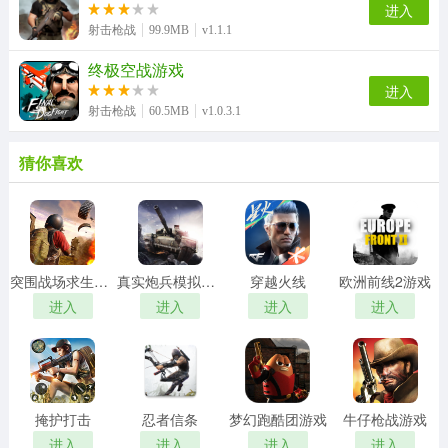
进入
射击枪战
99.9MB
v1.1.1
终极空战游戏
进入
射击枪战
60.5MB
v1.0.3.1
猜你喜欢
突围战场求生行动游戏
真实炮兵模拟游戏
穿越火线
欧洲前线2游戏
进入
进入
进入
进入
掩护打击
忍者信条
梦幻跑酷团游戏
牛仔枪战游戏
进入
进入
进入
进入