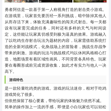
其他
游戏助手
MOD游戏
1654款应用
515款应用
1056款应用
勇者阿信是一款基于第一人称视角打造的射击类小游戏。
在游戏里，玩家首先要历经一系列挑战，暗中除掉其他人
从而存活下来，体验充满趣味性的闯关式射击。每一关都
设有玩家需完成的任务，同时还有多样的天气与时间设
定，这些能让玩家真切感受到极为逼真的效果。游戏融入
了以吃鸡生存射击玩法为题材的内容，玩家需借助系统打
造的全新对战模式，化身战场上的冒险者，挑战生存战争
带来的刺激。游戏的玩法与挑战模式均以休闲风格精心打
造，地图场景有着区域性画风，不同背景各具特色。玩家
要在毒圈形成前完成资源收集，如此才有实力与他人一决
高下。
游戏特色
是一款轻量吃鸡类的游戏。游戏的玩法迷你，相对于吃鸡
游戏简化了很多。
但依然保留了核心要素，带给玩家的体验魅力依然不减。
简单的操作加上一流的手感，即便是小白玩家也可以轻松