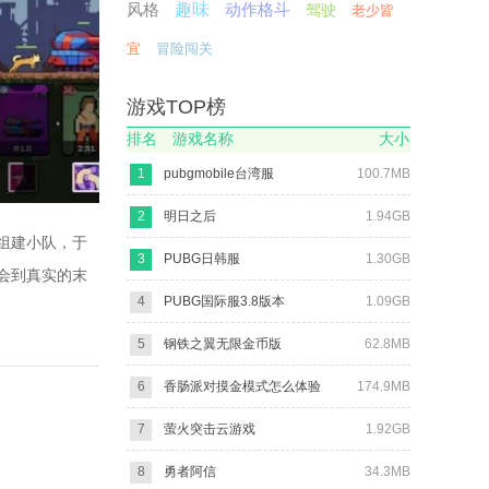
风格
趣味
动作格斗
驾驶
老少皆
宜
冒险闯关
游戏TOP榜
排名
游戏名称
大小
1
pubgmobile台湾服
100.7MB
2
明日之后
1.94GB
组建小队，于
3
PUBG日韩服
1.30GB
会到真实的末
4
PUBG国际服3.8版本
1.09GB
5
钢铁之翼无限金币版
62.8MB
6
香肠派对摸金模式怎么体验
174.9MB
7
萤火突击云游戏
1.92GB
8
勇者阿信
34.3MB