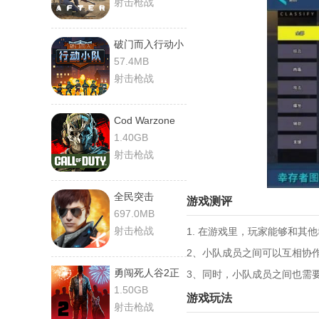
射击枪战
破门而入行动小
队
57.4MB
射击枪战
Cod Warzone
1.40GB
射击枪战
全民突击
游戏测评
697.0MB
射击枪战
1. 在游戏里，玩家能够和其
2、小队成员之间可以互相协
勇闯死人谷2正
3、同时，小队成员之间也需
版
1.50GB
游戏玩法
射击枪战