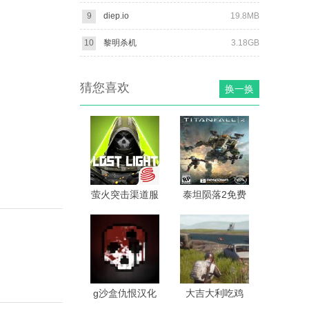
9
diep.io
19.8MB
10
黎明杀机
3.18GB
猜您喜欢
换一换
萤火突击渠道服
泰坦陨落2免费
版
g沙盒仇恨汉化
大吉大利吃鸡
版