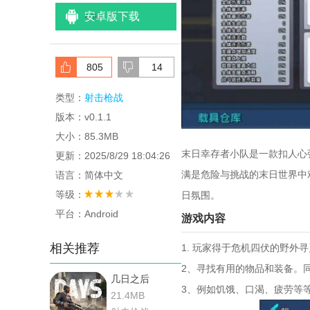
安卓版下载
<
/li>
805
14
类型：
射击枪战
版本：v0.1.1
大小：85.3MB
末日幸存者小队是一款扣人心
更新：2025/8/29 18:04:26
满是危险与挑战的末日世界中
语言：简体中文
等级：
日氛围。
平台：Android
游戏内容
相关推荐
1. 玩家得于危机四伏的野
2、寻找有用的物品和装备。
几日之后
3、例如饥饿、口渴、疲劳等
21.4MB