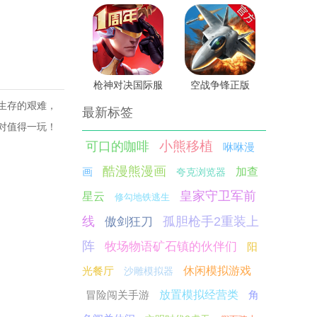
枪神对决国际服
空战争锋正版
生存的艰难，
最新标签
对值得一玩！
小熊移植
可口的咖啡
咻咻漫
酷漫熊漫画
画
加查
夸克浏览器
皇家守卫军前
星云
修勾地铁逃生
线
孤胆枪手2重装上
傲剑狂刀
阵
牧场物语矿石镇的伙伴们
阳
光餐厅
休闲模拟游戏
沙雕模拟器
冒险闯关手游
放置模拟经营类
角