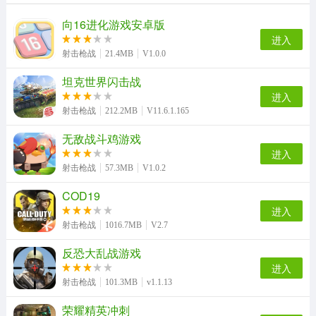
向16进化游戏安卓版
进入
射击枪战
21.4MB
V1.0.0
坦克世界闪击战
进入
射击枪战
212.2MB
V11.6.1.165
无敌战斗鸡游戏
进入
射击枪战
57.3MB
V1.0.2
COD19
进入
射击枪战
1016.7MB
V2.7
反恐大乱战游戏
进入
射击枪战
101.3MB
v1.1.13
荣耀精英冲刺