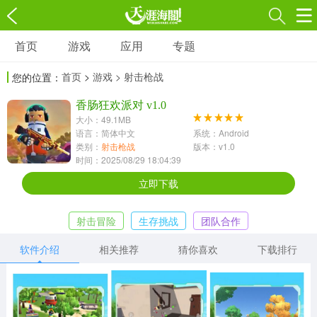
首页
游戏
应用
专题
游戏
应用
专题
首页
>
游戏
> 射击枪战
您的位置：
角色扮演
射击枪战
策略塔防
3697款应用
香肠狂欢派对 v1.0
1597款应用
1789款应用
大小：49.1MB
语言：简体中文
系统：Android
休闲益智
动作闯关
冒险解谜
类别：
射击枪战
版本：v1.0
时间：2025/08/29 18:04:39
13387款应用
2196款应用
3007款应用
立即下载
赛车竞速
卡牌对战
体育运动
射击冒险
生存挑战
团队合作
1072款应用
418款应用
568款应用
软件介绍
相关推荐
猜你喜欢
下载排行
音乐舞蹈
模拟经营
传奇手游
269款应用
2716款应用
515款应用