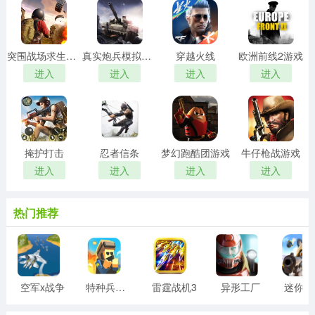
突围战场求生行动游戏
真实炮兵模拟游戏
穿越火线
欧洲前线2游戏
进入
进入
进入
进入
掩护打击
忍者信条
梦幻跑酷团游戏
牛仔枪战游戏
进入
进入
进入
进入
热门推荐
空军x战争
特种兵王游戏
雷霆战机3
异形工厂
迷