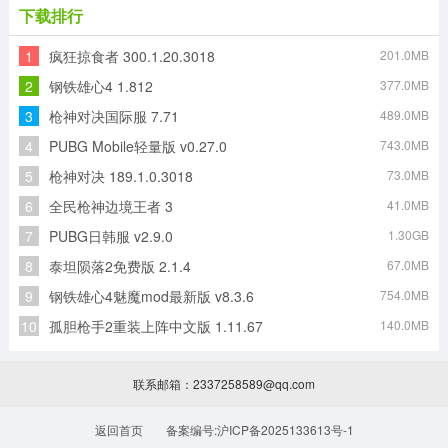
下载排行
1
疯狂掠食者 300.1.20.3018
201.0MB
2
钢铁雄心4 1.812
377.0MB
3
枪神对决国际服 7.71
489.0MB
4
PUBG Mobile轻量版 v0.27.0
743.0MB
5
枪神对决 189.1.0.3018
73.0MB
6
全民枪神边境王者 3
41.0MB
7
PUBG日韩服 v2.9.0
1.30GB
8
泰坦陨落2免费版 2.1.4
67.0MB
9
钢铁雄心4魅魔mod最新版 v8.3.6
754.0MB
10
孤胆枪手2重装上阵中文版 1.11.67
140.0MB
联系邮箱：2337258589@qq.com
返回首页
备案编号:沪ICP备2025133613号-1