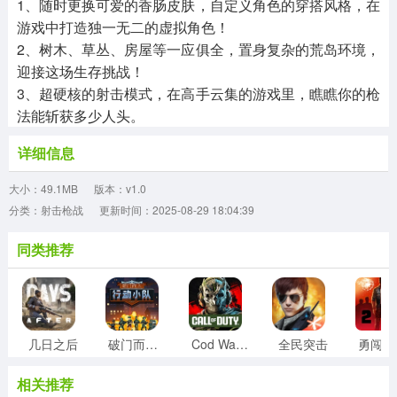
1、随时更换可爱的香肠皮肤，自定义角色的穿搭风格，在
游戏中打造独一无二的虚拟角色！
2、树木、草丛、房屋等一应俱全，置身复杂的荒岛环境，
迎接这场生存挑战！
3、超硬核的射击模式，在高手云集的游戏里，瞧瞧你的枪
法能斩获多少人头。
详细信息
大小：49.1MB
版本：v1.0
分类：射击枪战
更新时间：2025-08-29 18:04:39
同类推荐
几日之后
破门而入行动小队
Cod Warzone
全民突击
勇
相关推荐