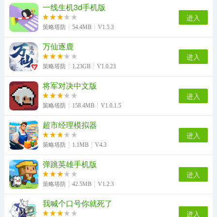
一线生机3d手机版
进入
策略塔防
54.4MB
V1.5.3
万仙逐鹿
进入
策略塔防
1.23GB
V1.0.23
将军对决中文版
进入
策略塔防
158.4MB
V1.0.1.5
超市经理模拟器
进入
策略塔防
1.1MB
V4.3
弹跳英雄手机版
进入
策略塔防
42.5MB
V1.2.3
我喊个口号你就死了
进入