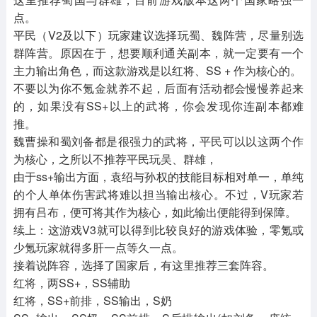
点。
平民（V2及以下）玩家建议选择玩蜀、魏阵营，尽量别选
群阵营。原因在于，想要顺利通关副本，就一定要有一个
主力输出角色，而这款游戏是以红将、SS + 作为核心的。
不要以为你不氪金就养不起，后面有活动都会慢慢养起来
的，如果没有SS+以上的武将，你会发现你连副本都难
推。
魏曹操和蜀刘备都是很强力的武将，平民可以以这两个作
为核心，之所以不推荐平民玩吴、群雄，
由于ss+输出方面，袁绍与孙权的技能目标相对单一，单纯
的个人单体伤害武将难以担当输出核心。不过，V玩家若
拥有吕布，便可将其作为核心，如此输出便能得到保障。
续上：这游戏V3就可以得到比较良好的游戏体验，零氪或
少氪玩家就得多肝一点等久一点。
接着说阵容，选择了国家后，有这里推荐三套阵容。
红将，两SS+，SS辅助
红将，SS+前排，SS输出，S奶