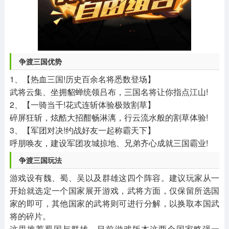
争渡三国优势
1、【热血三国!历史百余名将悉数登场】
武将云集、坐拥貂蝉统领吕布，三国名将让你指点江山!
2、【一骑当千!花式连斩体验极致割草】
碎屏狂斩，炫酷大招酣畅淋漓，行云流水般的割草体验!
3、【军团对决!约战好友一起称霸天下】
呼朋唤友，建设军团攻城掠地、兄弟齐心成就三国霸业!
争渡三国玩法
游戏设有魏、蜀、吴以及群雄这四个阵容。建议玩家从一
开始就选定一个国家展开游戏，武将方面，仅保留所选国
家的即可，其他国家的武将则可进行分解，以换取本国武
将的碎片。
这里推荐蜀国与群雄，目前游戏版本这两个国家略强一