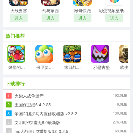
火线要塞
剑与家园
猴哥快跑
彩蛋视频壁纸手机版
进入
进入
进入
进入
热门推荐
燃烧的蔬菜2正版
保卫萝卜3最新版
末日战线最新版
邪恶古堡
武侠
下载排行
1
火柴人战争遗产
192.0MB
2
王国保卫战6 4.2.25
9.0MB
3
帝国军团罗马内置修改器版 v2.8.2
130.0MB
4
文明时代2虚无6.0最新版
276.4MB
5
mc大战僵尸2重制版3.0 0.2.5
63.0MB