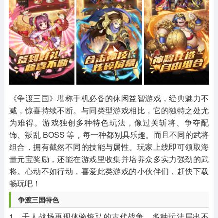
其他
游戏助手
MOD游戏
1654款应用
515款应用
1056款应用
《争渡三国》堪称手机必备的休闲益智游戏，经典魅力不
减，惊喜持续不断。与同类型游戏相比，它的独特之处尤
为难得。游戏独创多种特色玩法，像过关斩将、争夺配
饰、叛乱 BOSS 等，每一种都别具乐趣。而且不同的武将
组合，拥有截然不同的技能与属性。玩家上线即可领取海
量元宝奖励，还能在游戏里收集并培养众多实力强劲的武
将。心动不如行动，喜爱此类游戏的小伙伴们，赶快下载
畅玩吧！
争渡三国特色
1、千人战场再现体验恢弘的古代战争，多种玩法层出不