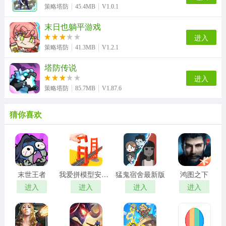
策略塔防
45.4MB
V1.0.1
末日也躺平游戏
进入
策略塔防
41.3MB
V1.2.1
塔防传说
进入
策略塔防
85.7MB
V1.87.6
猜你喜欢
末世王者
我爱拼模型安卓版
猛鬼宿舍最新版
鸿图之下
进入
进入
进入
进入