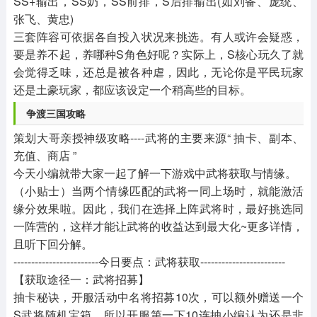
SS+输出，SS奶，SS前排，S后排输出(如刘备、庞统、
张飞、黄忠)
三套阵容可依据各自投入状况来挑选。有人或许会疑惑，
要是养不起，养哪种S角色好呢？实际上，S核心玩久了就
会觉得乏味，还总是被各种虐，因此，无论你是平民玩家
还是土豪玩家，都应该设定一个稍高些的目标。
争渡三国攻略
策划大哥亲授神级攻略----武将的主要来源“ 抽卡、副本、
充值、商店 ”
今天小编就带大家一起了解一下游戏中武将获取与情缘。
（小贴士）当两个情缘匹配的武将一同上场时，就能激活
缘分效果啦。因此，我们在选择上阵武将时，最好挑选同
一阵营的，这样才能让武将的收益达到最大化~更多详情，
且听下回分解。
------------------------今日要点：武将获取------------------------
【获取途径一：武将招募】
抽卡秘诀，开服活动中名将招募10次，可以额外赠送一个
S武将随机宝箱，所以开服第一下10连抽小编认为还是非