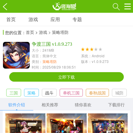
首页
游戏
应用
专题
游戏
应用
专题
首页
>
游戏
> 策略塔防
您的位置：
角色扮演
射击枪战
策略塔防
3697款应用
争渡三国 v1.0.9.273
1597款应用
1789款应用
大小：241MB
语言：简体中文
系统：Android
休闲益智
动作闯关
冒险解谜
类别：
策略塔防
版本：v1.0.9.273
时间：2025/08/29 18:06:51
13387款应用
2196款应用
3007款应用
立即下载
赛车竞速
卡牌对战
体育运动
三国
策略
战斗
单机三国
春秋战国
城防
1072款应用
418款应用
568款应用
软件介绍
相关推荐
猜你喜欢
下载排行
音乐舞蹈
模拟经营
传奇手游
269款应用
2716款应用
515款应用