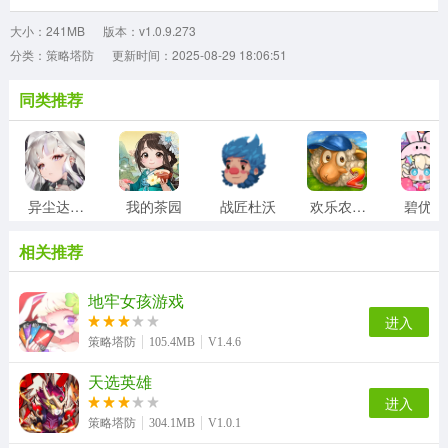
大小：241MB
版本：v1.0.9.273
分类：策略塔防
更新时间：2025-08-29 18:06:51
同类推荐
异尘达米拉
我的茶园
战匠杜沃
欢乐农场2中文版
相关推荐
地牢女孩游戏
进入
策略塔防
105.4MB
V1.4.6
天选英雄
进入
策略塔防
304.1MB
V1.0.1