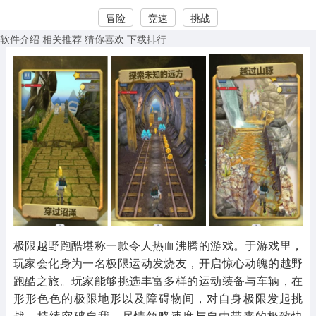
冒险
竞速
挑战
赛车竞速
卡牌对战
体育运动
1072款应用
418款应用
568款应用
软件介绍
相关推荐
猜你喜欢
下载排行
音乐舞蹈
模拟经营
传奇手游
269款应用
2716款应用
515款应用
其他
游戏助手
MOD游戏
1654款应用
515款应用
1056款应用
极限越野跑酷堪称一款令人热血沸腾的游戏。于游戏里，
玩家会化身为一名极限运动发烧友，开启惊心动魄的越野
跑酷之旅。玩家能够挑选丰富多样的运动装备与车辆，在
形形色色的极限地形以及障碍物间，对自身极限发起挑
战。持续突破自我，尽情领略速度与自由带来的极致快