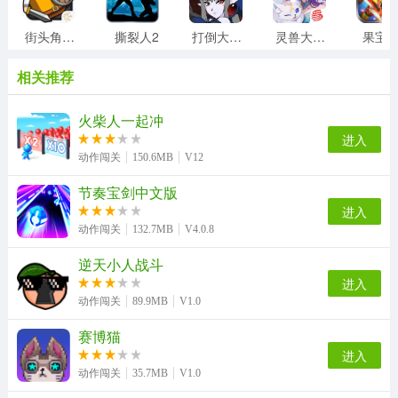
1、持续挑战自身，打破极限，追逐更快的速度与更刺激的
街头角斗士2
撕裂人2
打倒大魔王様
灵兽大冒险
果宝
动作，化身极限越野的顶尖玩家。
2、挑选契合自身风格的运动装备与车辆，对角色形象进行
相关推荐
个性化定制，彰显个人独一无二的风采。
3、游戏模式丰富多元，玩家能够体验单人挑战、多人对战
火柴人一起冲
以及团队合作等各类游戏模式。
进入
动作闯关
150.6MB
V12
游戏亮点：
节奏宝剑中文版
1、向速度与难度的极限发起冲击，突破自我边界，演绎出
进入
令人惊叹的极限动作与酷炫的技能展示。
动作闯关
132.7MB
V4.0.8
2、拥有丰富多样的内容，涵盖不同地区与赛道的越野挑
逆天小人战斗
战，使玩家能够领略世界各地的极限运动文化。
进入
3、与其他玩家进行实时竞技和社交互动，共同探索极限世
动作闯关
89.9MB
V1.0
界，享受多人游戏。
赛博猫
进入
动作闯关
35.7MB
V1.0