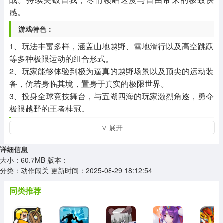
感。
游戏特色：
1、玩法丰富多样，涵盖山地越野、雪地滑行以及高空跳跃
等多种极限运动的组合形式。
2、玩家能够体验到极为逼真的越野场景以及顶尖的运动装
备，仿若身临其境，置身于真实的极限世界。
3、投身全球竞技舞台，与五湖四海的玩家激烈角逐，勇夺
极限越野的王者桂冠。
游戏玩法：
∨ 展开
1、冒险探索各种极限地形，包括峡谷、雪山和丛林等，挑
详细信息
战不同的越野极限。
大小：60.7MB
版本：
2、增加技能和装备，通过完成任务和比赛来提升角色的能
分类：动作闯关
更新时间：2025-08-29 18:12:54
力和装备品质。
同类推荐
3、感受极速与危险并存的越野快感，体验不同运动项目的
特色和挑战。
游戏体验：