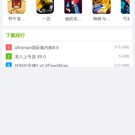
野牛复仇记
一息
她的名字叫火
蜘蛛与激光剑
弓箭
下载排行
1
ultraman国际服内购8.0
815.0MB
2
老八上号器 V9.0
5.4MB
3
忧郁的安娜2 v2.0FixedXtras
613.9MB
4
全女格斗mugen v1.5.7
57.0MB
5
摔跤擂台物语不减反加 v1.1.4
53.0MB
6
火影战记3.0满人物版
60.6MB
7
永劫无间 v152258
1024.0MB
8
侠盗飞车罪恶都市作弊版 3.6
113.0MB
9
乡村狂想曲 v1.7.0
183.6MB
10
拳皇15手机版 1.5.9
350.0MB