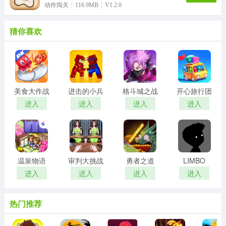
动作闯关
116.9MB
V1.2.0
猜你喜欢
美食大作战
进击的小兵
格斗城之战
开心旅行团
进入
进入
进入
进入
温泉物语
审判大挑战
勇者之道
LIMBO
进入
进入
进入
进入
热门推荐