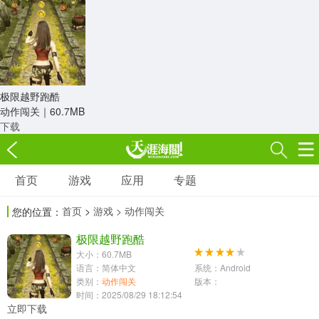
极限越野跑酷
动作闯关｜
60.7MB
下载
首页
游戏
应用
专题
游戏
应用
专题
首页
>
游戏
> 动作闯关
您的位置：
角色扮演
射击枪战
策略塔防
3697款应用
极限越野跑酷
1597款应用
1789款应用
大小：60.7MB
语言：简体中文
系统：Android
休闲益智
动作闯关
冒险解谜
类别：
动作闯关
版本：
时间：2025/08/29 18:12:54
13387款应用
2196款应用
3007款应用
立即下载