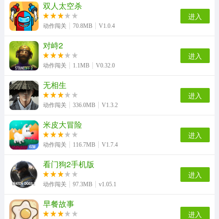
双人太空杀
进入
动作闯关
70.8MB
V1.0.4
对峙2
进入
动作闯关
1.1MB
V0.32.0
无相生
进入
动作闯关
336.0MB
V1.3.2
米皮大冒险
进入
动作闯关
116.7MB
V1.7.4
看门狗2手机版
进入
动作闯关
97.3MB
v1.05.1
早餐故事
进入