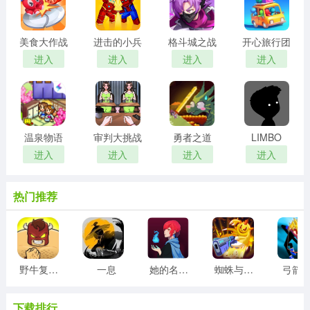
美食大作战
进击的小兵
格斗城之战
开心旅行团
进入
进入
进入
进入
温泉物语
审判大挑战
勇者之道
LIMBO
进入
进入
进入
进入
热门推荐
野牛复仇记
一息
她的名字叫火
蜘蛛与激光剑
弓箭
下载排行