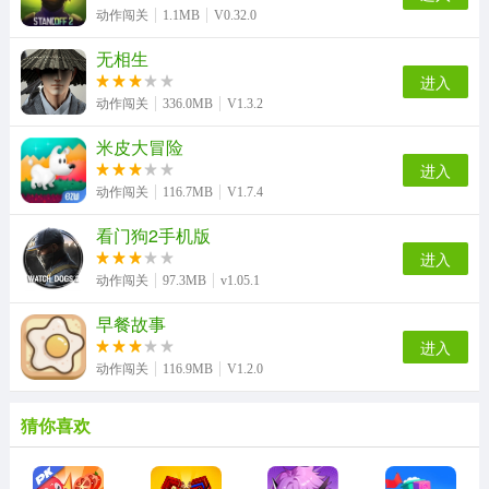
动作闯关
1.1MB
V0.32.0
无相生
进入
动作闯关
336.0MB
V1.3.2
米皮大冒险
进入
动作闯关
116.7MB
V1.7.4
看门狗2手机版
进入
动作闯关
97.3MB
v1.05.1
早餐故事
进入
动作闯关
116.9MB
V1.2.0
猜你喜欢