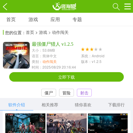
首页
游戏
应用
专题
游戏
应用
专题
首页
>
游戏
> 动作闯关
您的位置：
角色扮演
射击枪战
策略塔防
3697款应用
最强僵尸猎人 v1.2.5
1597款应用
1789款应用
大小：53.6MB
语言：简体中文
系统：Android
休闲益智
动作闯关
冒险解谜
类别：
动作闯关
版本：v1.2.5
时间：2025/08/29 20:16:44
13387款应用
2196款应用
3007款应用
立即下载
赛车竞速
卡牌对战
体育运动
僵尸
冒险
射击
1072款应用
418款应用
568款应用
软件介绍
相关推荐
猜你喜欢
下载排行
音乐舞蹈
模拟经营
传奇手游
269款应用
2716款应用
515款应用