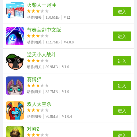
火柴人一起冲
进入
动作闯关
150.6MB
V12
节奏宝剑中文版
进入
动作闯关
132.7MB
V4.0.8
逆天小人战斗
进入
动作闯关
89.9MB
V1.0
赛博猫
进入
动作闯关
35.7MB
V1.0
双人太空杀
进入
动作闯关
70.8MB
V1.0.4
对峙2
进入