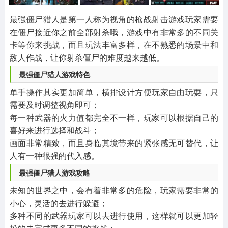
其他
游戏助手
MOD游戏
1654款应用
515款应用
1056款应用
最强僵尸猎人是第一人称为视角的枪战射击游戏玩家需要
在僵尸接近你之前全部射杀哦，游戏中有非常多的不同关
卡等你来挑战，而且玩法丰富多样，在不熟悉的场景中和
敌人作战，让你射杀僵尸的难度越来越低。
最强僵尸猎人游戏特色
单手操作其实更加简单，横排设计方便玩家自由玩耍，只
需要及时调整视角即可；
每一种武器的火力值都完全不一样，玩家可以根据自己的
喜好来进行选择和战斗；
画面非常精致，而且身临其境带来的紧张感无可替代，让
人有一种很强的代入感。
最强僵尸猎人游戏攻略
未知的世界之中，会有着非常多的危险，玩家需要非常的
小心，灵活的去进行躲避；
多种不同的武器玩家可以去进行使用，这样就可以更加轻