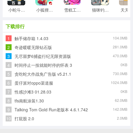
小蛇斗蜈蚣
小狐狸游戏
雪糕工厂游戏
猫咪钓鱼物语游戏
天天20
下载排行
1
触手储存箱 1.4.03
104.0MB
2
奇迹暖暖无限钻石版
281.0MB
3
无尽噩梦6捕盗行纪无限资源版
470.0MB
4
时间停止一按就能时停的怀表 3
0KB
5
贪吃蛇大作战免广告版 v5.21.1
730.0MB
6
蛋仔派对oppo渠道服
1024.0MB
7
性感沙滩3 01.28.03
0KB
8
tfs南航涂装1.30
62.0MB
9
Talking Tom Gold Run老版本 4.6.1.742
142.0MB
10
打屁股 2.0
2.0MB