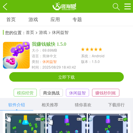
首页
游戏
应用
专题
游戏
应用
专题
首页
>
游戏
> 休闲益智
您的位置：
角色扮演
射击枪战
策略塔防
3697款应用
我赚钱贼快 1.5.0
1597款应用
1789款应用
大小：69.69MB
语言：简体中文
系统：Android
休闲益智
动作闯关
冒险解谜
类别：
休闲益智
版本：1.5.0
时间：2025/08/29 18:40:42
13387款应用
2196款应用
3007款应用
立即下载
赛车竞速
卡牌对战
体育运动
模拟经营
商业挑战
休闲益智
赚钱秒到账
1072款应用
418款应用
568款应用
软件介绍
相关推荐
猜你喜欢
下载排行
音乐舞蹈
模拟经营
传奇手游
269款应用
2716款应用
515款应用