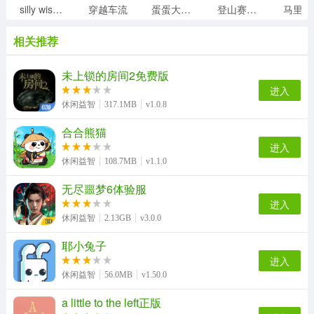
silly wisher最新版
穿越车流
蛋蛋大乱斗
登山赛车1老旧版
相关推荐
未上锁的房间2免费版
进入
休闲益智
317.1MB
v1.0.8
合合熊猫
进入
休闲益智
108.7MB
v1.1.0
无尽噩梦6体验服
进入
休闲益智
2.13GB
v3.0.0
耶小兔子
进入
休闲益智
56.0MB
v1.50.0
a little to the left正版