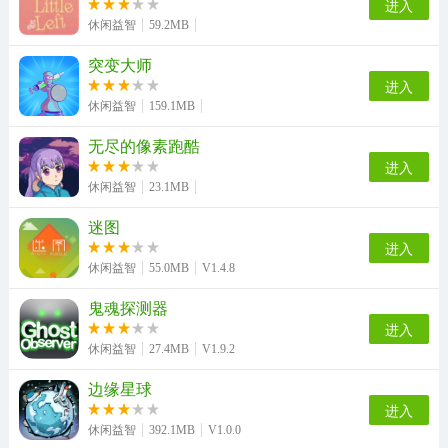
进入
休闲益智
59.2MB
突变大师
进入
休闲益智
159.1MB
无尽的像素跑酷
进入
休闲益智
23.1MB
迷图
进入
休闲益智
55.0MB
V1.4.8
鬼魂探测器
进入
休闲益智
27.4MB
V1.9.2
边缘星球
进入
休闲益智
392.1MB
V1.0.0