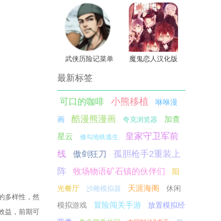
武侠历险记菜单
魔鬼恋人汉化版
最新标签
小熊移植
可口的咖啡
咻咻漫
酷漫熊漫画
画
加查
夸克浏览器
皇家守卫军前
星云
修勾地铁逃生
线
孤胆枪手2重装上
傲剑狂刀
阵
牧场物语矿石镇的伙伴们
阳
光餐厅
天涯海阁
休闲
沙雕模拟器
的多样性，然
模拟游戏
冒险闯关手游
放置模拟经
效益，前期可