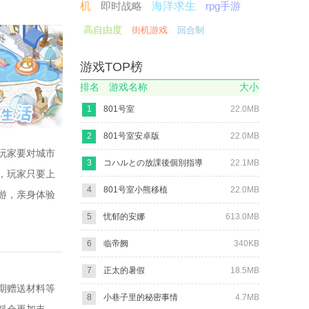
机
即时战略
海洋求生
rpg手游
高自由度
街机游戏
回合制
游戏TOP榜
排名
游戏名称
大小
1
801号室
22.0MB
2
801号室安卓版
22.0MB
玩家要对城市
3
コハルとの放課後個別指導
22.1MB
，玩家只要上
4
801号室小熊移植
22.0MB
游，亲身体验
5
忧郁的安娜
613.0MB
6
临帝阙
340KB
7
正太的暑假
18.5MB
期赠送材料等
8
小巷子里的秘密事情
4.7MB