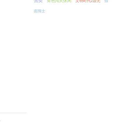
营类
角色闯关休闲
文明时代2虚无
假
面骑士
。