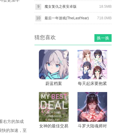
料会更加丰
9
魔女复仇之夜安卓版
18.5MB
10
最后一年游戏(TheLastYear)
718.0MB
猜您喜欢
换一换
蔚蓝档案
每天起床要抱紧
我汉化版
看右方的加成
女神的最佳交易
斗罗大陆魂师对
很快的加速，至
决BT服