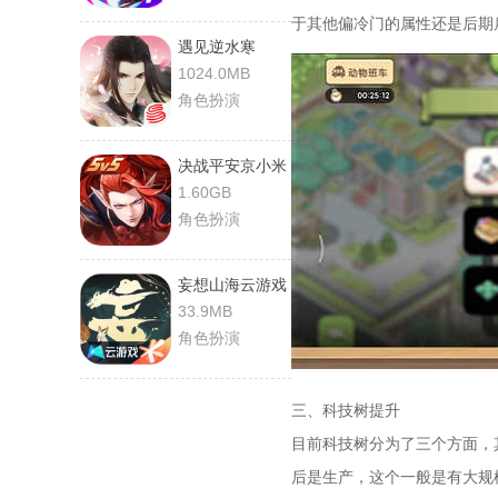
于其他偏冷门的属性还是后期
遇见逆水寒
1024.0MB
角色扮演
决战平安京小米
渠道服
1.60GB
角色扮演
妄想山海云游戏
33.9MB
角色扮演
三、科技树提升
目前科技树分为了三个方面，
后是生产，这个一般是有大规