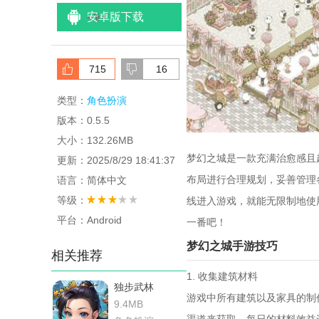
安卓版下载
<
/li>
715
16
类型：
角色扮演
版本：0.5.5
大小：132.26MB
梦幻之城是一款充满治愈感且
更新：2025/8/29 18:41:37
布局进行合理规划，妥善管理
语言：简体中文
等级：
线进入游戏，就能无限制地使
平台：Android
一番吧！
梦幻之城手游技巧
相关推荐
1. 收集建筑材料
独步武林
游戏中所有建筑以及家具的制
9.4MB