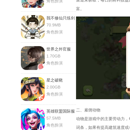
渠道来获取，每日的材料效益
角色扮演
富。
我不修仙只练剑
70.9MB
角色扮演
世界之外官服
1.70GB
角色扮演
星之破晓
2.00GB
角色扮演
二、雇佣动物
英雄联盟国际服
57.5MB
动物是游戏中的主要劳动力，
角色扮演
词条，如果有提高建筑速度或