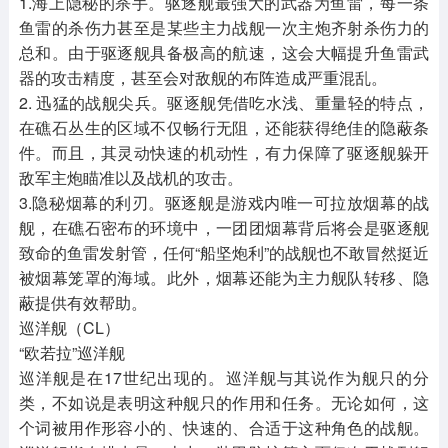
1.海上隐秘的杀手。驱逐舰最强大的武器为鱼雷，每一条
鱼雷的杀伤力甚至是某些主力战舰一次主炮齐射杀伤力的
总和。由于驱逐舰具备极高的航速，这会大幅提升鱼雷武
器的攻击精度，甚至会对敌舰的布阵造成严重混乱。
2. 迅猛的战舰尖兵。驱逐舰凭借吃水浅、重量轻的特点，
在礁石丛生的区域不仅畅行无阻，还能获得绝佳的隐蔽条
件。而且，其灵动快速的机动性，有力保障了驱逐舰躲开
敌军主炮瞄准以及战机的攻击。
3.隐秘烟幕的利刃。驱逐舰是游戏内唯一可拉放烟幕的战
舰，在礁石密布的环境中，一团团烟幕背后将会是驱逐舰
致命的鱼雷发射管，任何“船坚炮利”的战舰也不敢冒然挺近
被烟幕笼罩的海域。此外，烟幕还能为主力舰队转移、隐
蔽提供有效帮助。
巡洋舰（CL）
“欧若拉”巡洋舰
巡洋舰是在17世纪出现的。巡洋舰与其说作为舰只的分
类，不如说是表明这种舰只的作用和任务。无论如何，这
个词被用作形容小的、快速的、合适于这种角色的战舰。