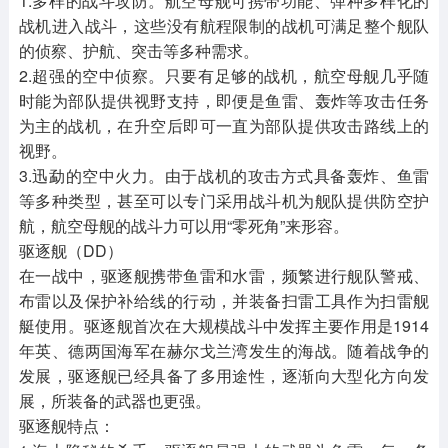
1.多样的战斗攻防。航空母舰可携带功能、弹种多样化的
战机进入战斗，这些没有航程限制的战机可满足整个舰队
的侦察、护航、突击等多种需求。
2.超强的空中侦察。只要有足够的战机，航空母舰几乎随
时能为部队提供视野支持，即便是鱼雷、轰炸等攻击任务
为主的战机，在升空后即可一直为部队提供攻击路线上的
视野。
3.迅勐的空中火力。由于战机的攻击方式具备轰炸、鱼雷
等多种类型，甚至可以专门采用战斗机为舰队提供防空护
航，航空母舰的战斗力可以用“零死角”来形容。
驱逐舰（DD）
在一战中，驱逐舰携带鱼雷和水雷，频繁进行舰队警戒、
布雷以及保护补给线的行动，并装备扫雷工具作为扫雷舰
艇使用。驱逐舰首次在大规模战斗中发挥主要作用是1914
年英、德两国海军在赫尔戈兰湾发生的海战。随着战争的
发展，驱逐舰已经具备了多用途性，逐渐向大型化方向发
展，所装备的武器也更强。
驱逐舰特点：