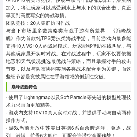
加入，将让玩家可以感受到水上与水下的联合出击，真正
享受到高度写实的海战激情。
团队竞技：20人集群协同作战
与当下市场里多数策略类海战手游有所差异，《巅峰战
舰》作为首款纯TPS竞技类海战手游，目前游戏内最多能
支持10人VS10人的战局模式。玩家能够借助在线匹配，与
其他玩家展开实时对战。在对战过程中，玩家不仅要依据
地形和天气状况挑选最优战斗策略，而且掌握对手的攻击
节奏，以及与队友协同实施各类战术配合更为关键，而这
些细节皆是竞技属性在手游领域的创新性突破。
巅峰战舰特色
- 使用了Lightingmap以及Soft Particle等先进的模型处理技
术力求画面更加精美。
- 游戏内支持10V10真人实时对战，并提供手动与自动两种
操作方式。
- 游戏当前开放中苏美日英德6系百余艘巡洋，驱逐，战
列，潜艇，航母5大舰种，可配合海潜空全面作战！