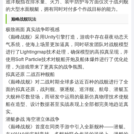
巡洋舰指在排水量、火力、装甲防护等方面仅次于战列舰
的大型水面舰艇，拥有同时对付多个作战目标的能力。
巅峰战舰玩法
极致画面 真实战争即视感
《巅峰战舰》采用Unity引擎打造，游戏中存在昼夜动态天
气系统，使海上场景更加逼真，同时研发团队对战舰模型
进行了Lightingmap技术处理，确保模型的高拟真呈现，并
使用Soft Particle技术对舰船开炮及船体爆炸进行了优化处
理，为游戏带来了更真实的战争氛围。
拟真还原 二战百种舰船
《巅峰战舰》对二战时期全球多达近百种的战舰进行了全
面的拟真还原，战列舰、驱逐舰、巡洋舰、航母、潜艇五
大舰种尽数登场，而研发中运用的最新仿真物理技术使舰
船在造型、设计数据甚至实战表现上全部都完美地趋近真
实。
潜艇参战 海空潜立体战争
《巅峰战舰》首度在同类手游中引入全新舰种——潜艇。
在10V10的实时竞技、多舰种联合作战的战场上，潜艇的