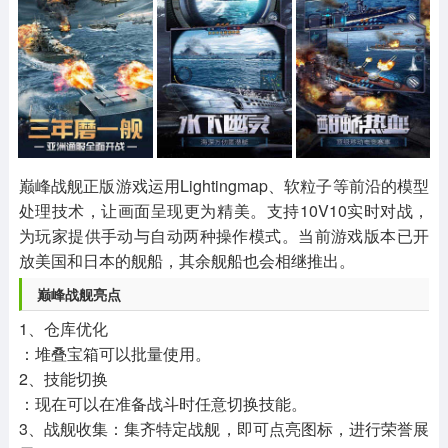
其他
游戏助手
MOD游戏
1654款应用
515款应用
1056款应用
巅峰战舰正版游戏运用Lightingmap、软粒子等前沿的模型
处理技术，让画面呈现更为精美。支持10V10实时对战，
为玩家提供手动与自动两种操作模式。当前游戏版本已开
放美国和日本的舰船，其余舰船也会相继推出。
巅峰战舰亮点
1、仓库优化
：堆叠宝箱可以批量使用。
2、技能切换
：现在可以在准备战斗时任意切换技能。
3、战舰收集：集齐特定战舰，即可点亮图标，进行荣誉展