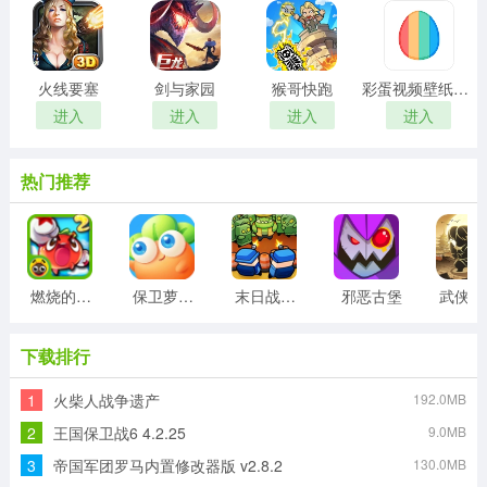
火线要塞
剑与家园
猴哥快跑
彩蛋视频壁纸手机版
进入
进入
进入
进入
热门推荐
燃烧的蔬菜2正版
保卫萝卜3最新版
末日战线最新版
邪恶古堡
武侠
下载排行
1
火柴人战争遗产
192.0MB
2
王国保卫战6 4.2.25
9.0MB
3
帝国军团罗马内置修改器版 v2.8.2
130.0MB