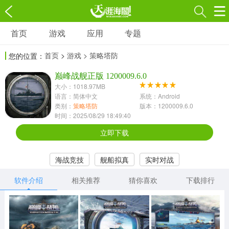
首页
游戏
应用
专题
游戏
应用
专题
首页
>
游戏
> 策略塔防
您的位置：
角色扮演
射击枪战
策略塔防
3697款应用
巅峰战舰正版 1200009.6.0
1597款应用
1789款应用
大小：1018.97MB
语言：简体中文
系统：Android
休闲益智
动作闯关
冒险解谜
类别：
策略塔防
版本：1200009.6.0
时间：2025/08/29 18:49:40
13387款应用
2196款应用
3007款应用
立即下载
赛车竞速
卡牌对战
体育运动
海战竞技
舰船拟真
实时对战
1072款应用
418款应用
568款应用
软件介绍
相关推荐
猜你喜欢
下载排行
音乐舞蹈
模拟经营
传奇手游
269款应用
2716款应用
515款应用