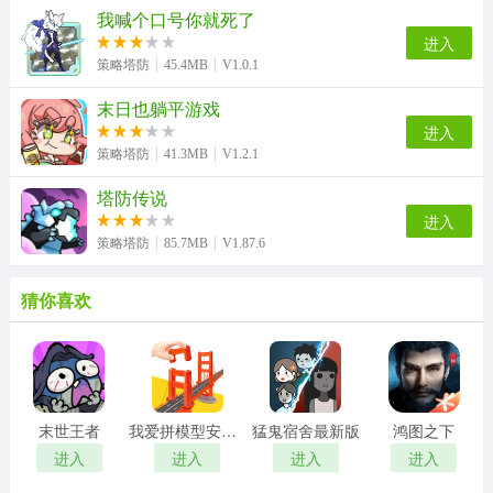
我喊个口号你就死了
进入
策略塔防
45.4MB
V1.0.1
末日也躺平游戏
进入
策略塔防
41.3MB
V1.2.1
塔防传说
进入
策略塔防
85.7MB
V1.87.6
猜你喜欢
末世王者
我爱拼模型安卓版
猛鬼宿舍最新版
鸿图之下
进入
进入
进入
进入