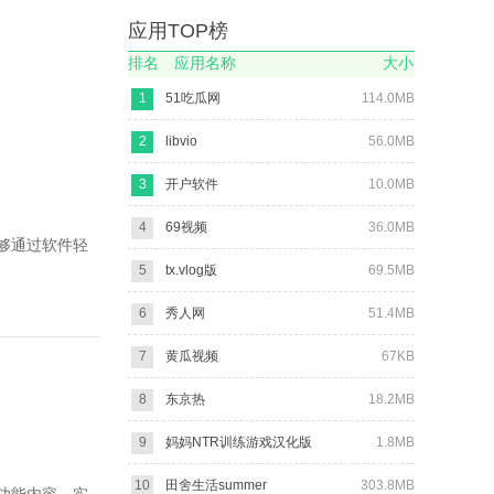
应用TOP榜
排名
应用名称
大小
1
51吃瓜网
114.0MB
2
libvio
56.0MB
3
开户软件
10.0MB
4
69视频
36.0MB
够通过软件轻
5
tx.vlog版
69.5MB
6
秀人网
51.4MB
7
黄瓜视频
67KB
8
东京热
18.2MB
9
妈妈NTR训练游戏汉化版
1.8MB
10
田舍生活summer
303.8MB