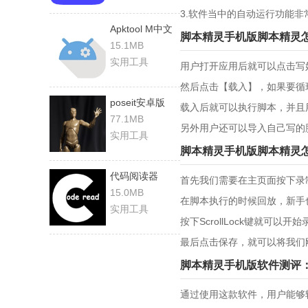
3.软件当中的自动运行功能
Apktool M中文
脚本精灵手机版脚本精灵
版
15.1MB
实用工具
用户打开应用后就可以点击写
然后点击【载入】，如果要循
poseit安卓版
载入后就可以执行脚本，并且
77.1MB
另外用户还可以导入自己写的
实用工具
脚本精灵手机版脚本精灵
代码阅读器
首先我们需要在主页面按下录
15.0MB
在脚本执行的时候回放，新手
实用工具
按下ScrollLock键就可
最后点击保存，就可以将我们
脚本精灵手机版软件测评
通过使用这款软件，用户能够