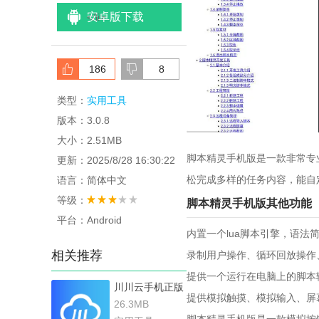
安卓版下载
<
/li>
186
8
类型：
实用工具
版本：3.0.8
大小：2.51MB
脚本精灵手机版是一款非常专
更新：2025/8/28 16:30:22
松完成多样的任务内容，能自
语言：简体中文
等级：
脚本精灵手机版其他功能
平台：Android
内置一个lua脚本引擎，语
相关推荐
录制用户操作、循环回放操作
提供一个运行在电脑上的脚本
川川云手机正版
提供模拟触摸、模拟输入、屏
26.3MB