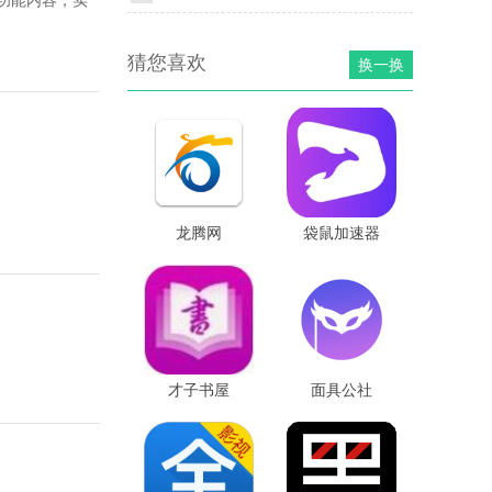
功能内容，实
猜您喜欢
换一换
龙腾网
袋鼠加速器
才子书屋
面具公社