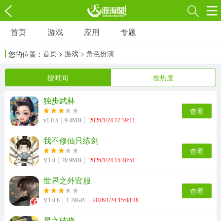
首页
游戏
应用
专题
游戏
应用
专题
首页
>
游戏
> 角色扮演
您的位置：
角色扮演
射击枪战
策略塔防
3697款应用
1597款应用
1789款应用
按时间
按热度
独步武林
休闲益智
动作闯关
冒险解谜
查看
13387款应用
2196款应用
3007款应用
v1.0.5
9.4MB
2026/1/24 17:39:11
我不修仙只练剑
赛车竞速
卡牌对战
体育运动
查看
1072款应用
418款应用
568款应用
V1.0
70.9MB
2026/1/24 15:40:51
世界之外官服
音乐舞蹈
模拟经营
传奇手游
查看
269款应用
2716款应用
515款应用
V1.0.8
1.70GB
2026/1/24 15:08:48
星之破晓